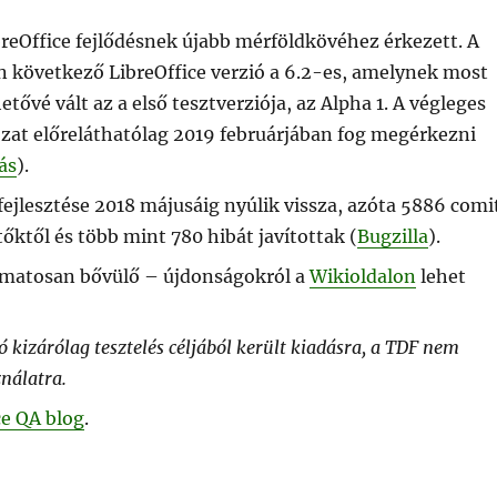
breOffice fejlődésnek újabb mérföldkövéhez érkezett. A
n következő LibreOffice verzió a 6.2-es, amelynek most
etővé vált az a első tesztverziója, az Alpha 1. A végleges
ozat előreláthatólag 2019 februárjában fog megérkezni
ás
).
 fejlesztése 2018 májusáig nyúlik vissza, azóta 5886 comi
tőktől és több mint 780 hibát javítottak (
Bugzilla
).
amatosan bővülő – újdonságokról a
Wikioldalon
lehet
ó kizárólag tesztelés céljából került kiadásra, a TDF nem
ználatra.
ce QA blog
.