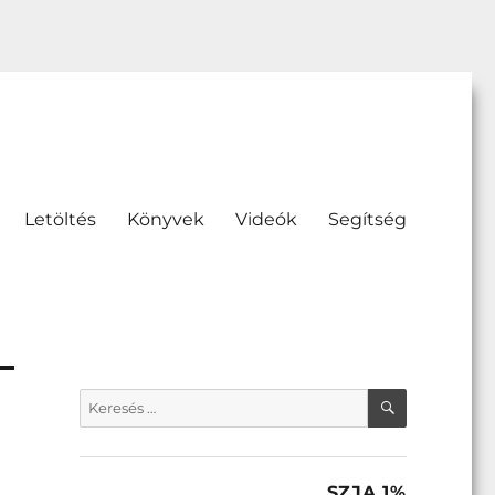
Letöltés
Könyvek
Videók
Segítség
KERESÉS
Keresés
a
következő
kifejezésre:
SZJA 1%