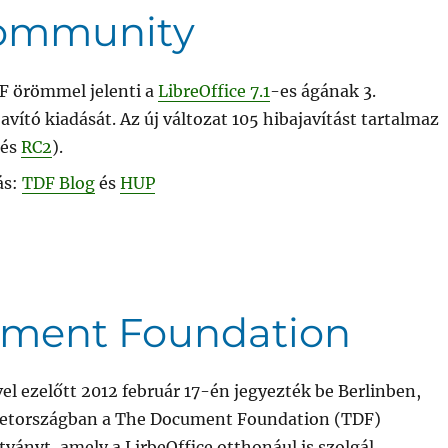
 Community
F örömmel jelenti a
LibreOffice 7.1
-es ágának 3.
avító kiadását. Az új változat 105 hibajavítást tartalmaz
és
RC2
).
ás:
TDF Blog
és
HUP
ument Foundation
vel ezelőtt 2012 február 17-én jegyezték be Berlinben,
tországban a The Document Foundation (TDF)
tványt, amely a LirbeOffice otthonául is szolgál.