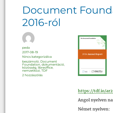
Document Foundat
2016-ról
Szerző
peda
Közzétéve
2017-08-19
Kategória
Nincs kategorizálva
Címke
beszámoló
,
Document
Foundation
,
dokumentáció
,
közösség
,
libreoffice
,
nemzetközi
,
TDF
Document
2 hozzászólás
Foundation:
éves
beszámoló,
2016-
ról
https://tdf.io/ar
című
bejegyzéshez
Angol nyelven na
Német nyelven: