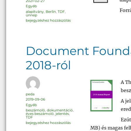
Közzétéve
2021-02-27
Kategória
Egyéb
Forr
Címke
alapítvány
,
Berlin
,
TDF
,
ünnep
9
bejegyzéshez hozzászólás
éves
a
The
Document
Foundation
Document Foundat
2018-ról
A Th
besz
Szerző
peda
Közzétéve
2019-09-06
A je
Kategória
Egyéb
ered
Címke
beszámoló
,
dokumentáció
,
éves beszámoló
,
jelentés
,
TDF
Ezút
Document
bejegyzéshez hozzászólás
Foundation:
MB) és magas fel
éves