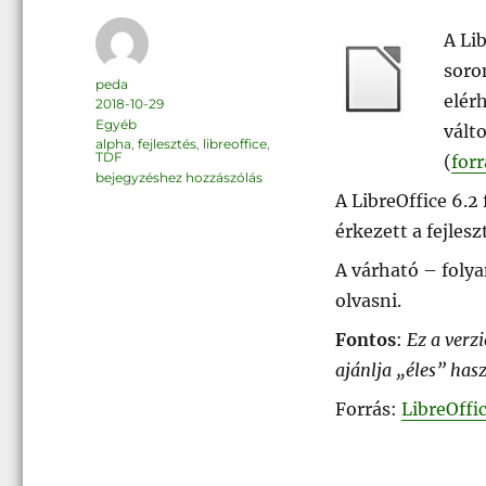
A Li
soro
Szerző
peda
elérh
Közzétéve
2018-10-29
Kategória
Egyéb
vált
Címke
alpha
,
fejlesztés
,
libreoffice
,
TDF
(
forr
LibreOffice
bejegyzéshez hozzászólás
6.2
A LibreOffice 6.2
Alpha
1
érkezett a fejlesz
A várható – foly
olvasni.
Fontos
:
Ez a verzi
ajánlja „éles” has
Forrás:
LibreOffi