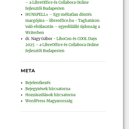
– a LibreOffice és Collabora Online
fejlesztői Budapesten
HUNSPELL± – Egy méltatlan döntés
margójára – libreoffice.hu
-
Taghatáron
való elválasztás – egyedülálló újdonság a
Writerben
dr. Nagy Gábor
-
LiboCon és COOL Days
2025 – a LibreOffice és Collabora Online
fejlesztői Budapesten
META
Bejelentkezés
Bejegyzések hírcsatorna
Hozzászólások hírcsatorna
WordPress Magyarország