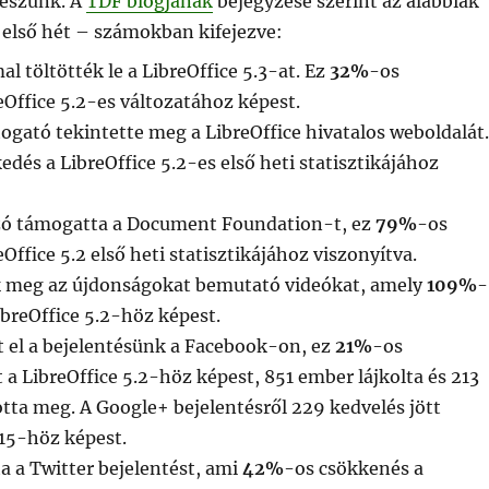
teszünk. A
TDF blogjának
bejegyzése szerint az alábbiak
z első hét – számokban kifejezve:
l töltötték le a LibreOffice 5.3-at. Ez
32%
-os
Office 5.2-es változatához képest.
togató tekintette meg a LibreOffice hivatalos weboldalát.
dés a LibreOffice 5.2-es első heti statisztikájához
ó támogatta a Document Foundation-t, ez
79%
-os
Office 5.2 első heti statisztikájához viszonyítva.
 meg az újdonságokat bemutató videókat, amely
109%
-
breOffice 5.2-höz képest.
t el a bejelentésünk a Facebook-on, ez
21%
-os
 a LibreOffice 5.2-höz képest, 851 ember lájkolta és 213
tta meg. A Google+ bejelentésről 229 kedvelés jött
115-höz képest.
a a Twitter bejelentést, ami
42%
-os csökkenés a