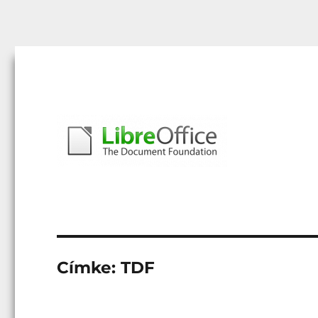
Libreoffice – A magyar közösség honlapja
libreoffice.hu
Címke:
TDF