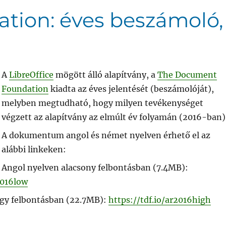
ion: éves beszámoló,
A
LibreOffice
mögött álló alapítvány, a
The Document
Foundation
kiadta az éves jelentését (beszámolóját),
melyben megtudható, hogy milyen tevékenységet
végzett az alapítvány az elmúlt év folyamán (2016-ban)
A dokumentum angol és német nyelven érhető el az
alábbi linkeken:
Angol nyelven alacsony felbontásban (7.4MB):
2016low
gy felbontásban (22.7MB):
https://tdf.io/ar2016high