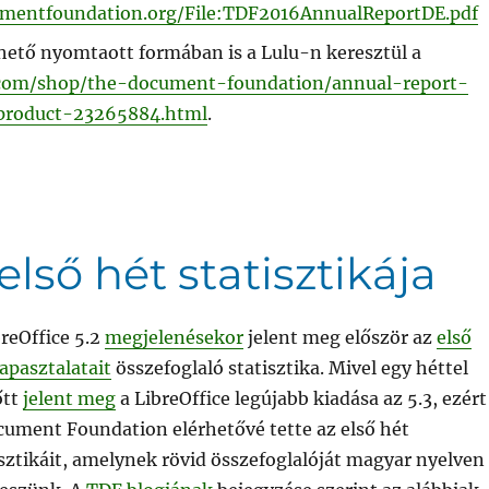
cumentfoundation.org/File:TDF2016AnnualReportDE.pdf
hető nyomtaott formában is a Lulu-n keresztül a
.com/shop/the-document-foundation/annual-report-
product-23265884.html
.
 első hét statisztikája
breOffice 5.2
megjelenésekor
jelent meg először az
első
apasztalatait
összefoglaló statisztika. Mivel egy héttel
őtt
jelent meg
a LibreOffice legújabb kiadása az 5.3, ezért
cument Foundation elérhetővé tette az első hét
isztikáit, amelynek rövid összefoglalóját magyar nyelven