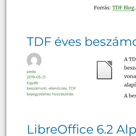
beszámoló,
2018-
Forrás:
TDF Blog
.
ról
TDF éves beszám
A TD
besz
Szerző
peda
vona
Közzétéve
2019-05-21
Kategória
Egyéb
alapí
Címke
beszámoló
,
ellenőrzés
,
TDF
TDF
bejegyzéshez hozzászólás
A be
éves
beszámoló
LibreOffice 6.2 Al