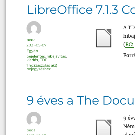
LibreOffice 7.1.3
A TD
hibaj
Szerző
peda
(
RC1
Közzétéve
2021-05-07
Kategória
Egyéb
Forr
Címke
bejelentés
,
hibajavítás
,
kiadás
,
TDF
LibreOffice
1 hozzászólás a(z)
7.1.3
bejegyzéshez
Community
9 éves a The Doc
9 év
Néme
Szerző
peda
alapí