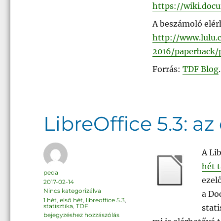
https://wiki.do
A beszámoló elér
http://www.lulu
2016/paperback/
Forrás:
TDF Blog
.
LibreOffice 5.3: az
A Li
hét t
Szerző
peda
ezel
Közzétéve
2017-02-14
Kategória
Nincs kategorizálva
a Do
Címke
1 hét
,
első hét
,
libreoffice 5.3
,
statisztika
,
TDF
stat
LibreOffice
bejegyzéshez hozzászólás
5.3: