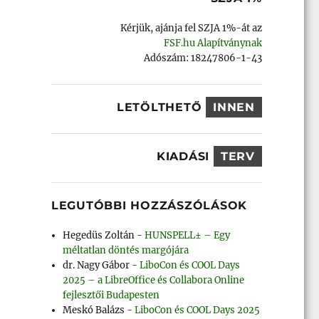
Kérjük, ajánja fel SZJA 1%-át az
FSF.hu Alapítványnak
Adószám: 18247806-1-43
LETÖLTHETŐ
INNEN
KIADÁSI
TERV
LEGUTÓBBI HOZZÁSZÓLÁSOK
Hegedüs Zoltán
-
HUNSPELL± – Egy
méltatlan döntés margójára
dr. Nagy Gábor
-
LiboCon és COOL Days
2025 – a LibreOffice és Collabora Online
fejlesztői Budapesten
Meskó Balázs
-
LiboCon és COOL Days 2025