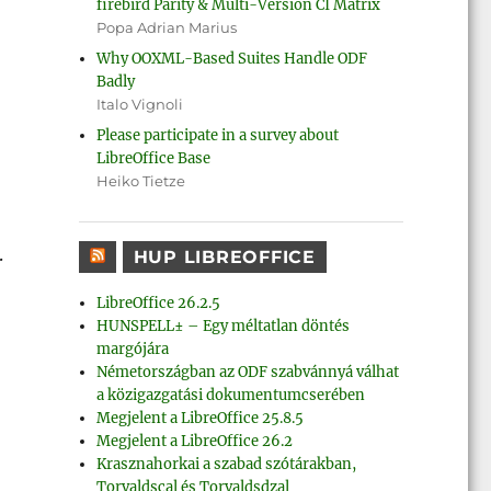
firebird Parity & Multi-Version CI Matrix
Popa Adrian Marius
Why OOXML-Based Suites Handle ODF
Badly
Italo Vignoli
Please participate in a survey about
LibreOffice Base
Heiko Tietze
.
HUP LIBREOFFICE
LibreOffice 26.2.5
HUNSPELL± – Egy méltatlan döntés
margójára
Németországban az ODF szabvánnyá válhat
a közigazgatási dokumentumcserében
Megjelent a LibreOffice 25.8.5
Megjelent a LibreOffice 26.2
Krasznahorkai a szabad szótárakban,
Torvaldscal és Torvaldsdzal