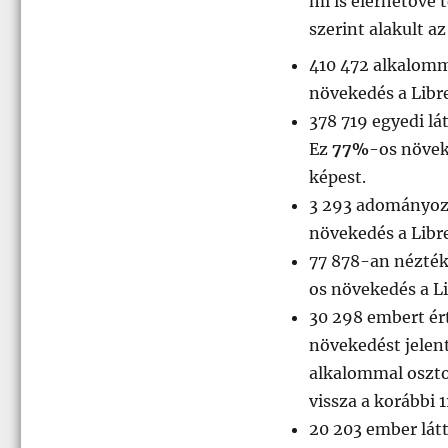
mi is elérhetővé 
az
első
szerint alakult a
hét
statisztikája
410 472 alkalomma
növekedés a Libre
378 719 egyedi lá
Ez
77%
-os növeke
képest.
3 293 adományoz
növekedés a Libre
77 878-an nézték
os növekedés a Li
30 298 embert ér
növekedést jelent
alkalommal oszto
vissza a korábbi 
20 203 ember látt