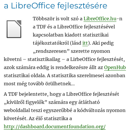
a LibreOffice fejlesztésére
Többször is volt szó a
LibreOffice.hu
-n
a TDF és a LibreOffice fejlesztésével
kapcsolatban kiadott statisztikai
tájékoztatókról (lásd
itt
). Aki pedig
„rendszeresen” szerette nyomon
követni – statisztikailag – a LirbeOffice fejlesztését,
azok számára eddig is rendelkezésre állt az
OpenHub
statisztikai oldala. A statisztika szerelmesei azonban
most még tovább örülhetnek…
A TDF bejelentette, hogy a LibreOffice fejlesztését
„kívülről figyelők” számára egy átlátható
weboldallal teszi egyszerűbbé a kódváltozás nyomon
követését. Az élő statisztika a
http://dashboard.documentfoundation.org/