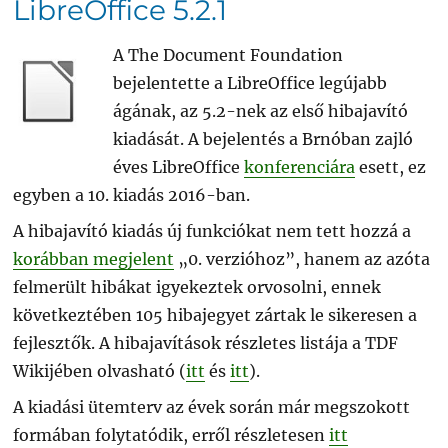
LibreOffice 5.2.1
A The Document Foundation
bejelentette a LibreOffice legújabb
ágának, az 5.2-nek az első hibajavító
kiadását. A bejelentés a Brnóban zajló
éves LibreOffice
konferenciára
esett, ez
egyben a 10. kiadás 2016-ban.
A hibajavító kiadás új funkciókat nem tett hozzá a
korábban megjelent
„0. verzióhoz”, hanem az azóta
felmerült hibákat igyekeztek orvosolni, ennek
következtében 105 hibajegyet zártak le sikeresen a
fejlesztők. A hibajavítások részletes listája a TDF
Wikijében olvasható (
itt
és
itt
).
A kiadási ütemterv az évek során már megszokott
formában folytatódik, erről részletesen
itt