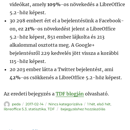
videókat, amely
109%
-os növekedés a LibreOffice
5.2-höz képest.
30 298 embert ért el a bejelentésünk a Facebook-
on, ez
21%
-os növekedést jelent a LibreOffice
5.2-höz képest, 851 ember lájkolta és 213
alkalommal osztotta meg. A Google+
bejelentésről 229 kedvelés jött vissza a korábbi
115-höz képest.
20 203 ember látta a Twitter bejelentést, ami
42%
-os csökkenés a LibreOffice 5.2-höz képest.
Az eredeti bejegyzés a
TDF blogján
olvasható.
Szerző
Közzétéve
Kategória
Címke
peda
2017-02-14
Nincs kategorizálva
1 hét
,
első hét
,
LibreOffice
libreoffice 5.3
,
statisztika
,
TDF
bejegyzéshez hozzászólás
5.3:
az
első
hét
statisztikája