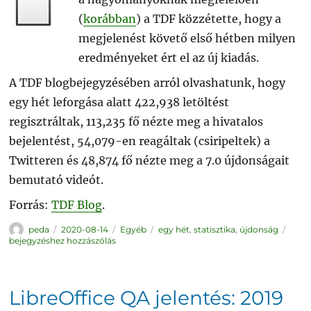
(
korábban
) a TDF közzétette, hogy a
megjelenést követő első hétben milyen
eredményeket ért el az új kiadás.
A TDF blogbejegyzésében arról olvashatunk, hogy
egy hét leforgása alatt 422,938 letöltést
regisztráltak, 113,235 fő nézte meg a hivatalos
bejelentést, 54,079-en reagáltak (csiripeltek) a
Twitteren és 48,874 fő nézte meg a 7.0 újdonságait
bemutató videót.
Forrás:
TDF Blog
.
Szerző
Közzétéve
Kategória
Címke
Libre
peda
2020-08-14
Egyéb
egy hét
,
statisztika
,
újdonság
7.0:
bejegyzéshez hozzászólás
az
első
hét
stati
LibreOffice QA jelentés: 2019