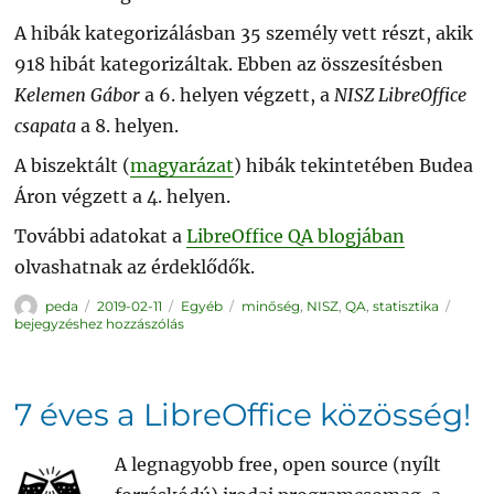
A hibák kategorizálásban 35 személy vett részt, akik
918 hibát kategorizáltak. Ebben az összesítésben
Kelemen Gábor
a 6. helyen végzett, a
NISZ LibreOffice
csapata
a 8. helyen.
A biszektált (
magyarázat
) hibák tekintetében Budea
Áron végzett a 4. helyen.
További adatokat a
LibreOffice QA blogjában
olvashatnak az érdeklődők.
Szerző
Közzétéve
Kategória
Címke
Libre
peda
2019-02-11
Egyéb
minőség
,
NISZ
,
QA
,
statisztika
QA
bejegyzéshez hozzászólás
jelent
2019
januá
7 éves a LibreOffice közösség!
A legnagyobb free, open source (nyílt