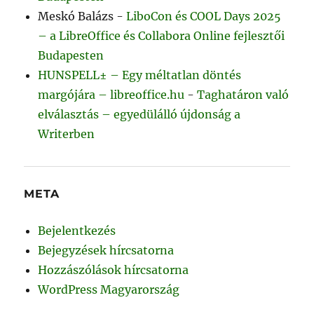
Meskó Balázs
-
LiboCon és COOL Days 2025
– a LibreOffice és Collabora Online fejlesztői
Budapesten
HUNSPELL± – Egy méltatlan döntés
margójára – libreoffice.hu
-
Taghatáron való
elválasztás – egyedülálló újdonság a
Writerben
META
Bejelentkezés
Bejegyzések hírcsatorna
Hozzászólások hírcsatorna
WordPress Magyarország