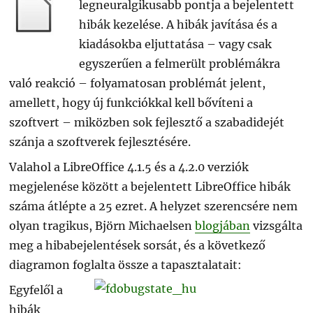
legneuralgikusabb pontja a bejelentett
hibák kezelése. A hibák javítása és a
kiadásokba eljuttatása – vagy csak
egyszerűen a felmerült problémákra
való reakció – folyamatosan problémát jelent,
amellett, hogy új funkciókkal kell bővíteni a
szoftvert – miközben sok fejlesztő a szabadidejét
szánja a szoftverek fejlesztésére.
Valahol a LibreOffice 4.1.5 és a 4.2.0 verziók
megjelenése között a bejelentett LibreOffice hibák
száma átlépte a 25 ezret. A helyzet szerencsére nem
olyan tragikus, Björn Michaelsen
blogjában
vizsgálta
meg a hibabejelentések sorsát, és a következő
diagramon foglalta össze a tapasztalatait:
Egyfelől a
hibák