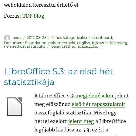
weboldalon keresztül érhető el.
Forrás:
TDF blog
.
Szerző
Közzétéve
Kategória
Címke
peda
2017-08-25
Nincs kategorizálva
dashboard
,
Document Foundation
,
dokumentáció
,
english
,
fejlesztés
,
közösség
,
TDF
nemzetközi
,
statisztika
bejegyzéshez hozzászólás
Dashboard:
nyitott
ablak
a
LibreOffice
fejlesztésére
LibreOffice 5.3: az első hét
statisztikája
A LibreOffice 5.2
megjelenésekor
jelent
meg először az
első hét tapasztalatait
összefoglaló statisztika. Mivel egy
héttel ezelőtt
jelent meg
a LibreOffice
legújabb kiadása az 5.3, ezért a