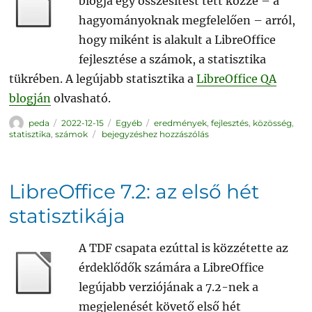
blogja egy összesítést tett közzé – a
hagyományoknak megfelelően – arról,
hogy miként is alakult a LibreOffice
fejlesztése a számok, a statisztika
tükrében. A legújabb statisztika a
LibreOffice QA
blogján
olvasható.
Szerző
Közzétéve
Kategória
Címke
peda
2022-12-15
Egyéb
eredmények
,
fejlesztés
,
közösség
,
Statisztikai
statisztika
,
számok
bejegyzéshez hozzászólás
áttekintés
a
fejlesztésekről
LibreOffice 7.2: az első hét
statisztikája
A TDF csapata ezúttal is közzétette az
érdeklődők számára a LibreOffice
legújabb verziójának a 7.2-nek a
megjelenését követő első hét