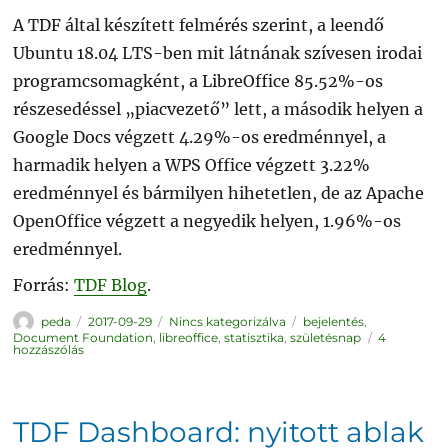
A TDF által készített felmérés szerint, a leendő
Ubuntu 18.04 LTS-ben mit látnának szívesen irodai
programcsomagként, a LibreOffice 85.52%-os
részesedéssel „piacvezető” lett, a második helyen a
Google Docs végzett 4.29%-os eredménnyel, a
harmadik helyen a WPS Office végzett 3.22%
eredménnyel és bármilyen hihetetlen, de az Apache
OpenOffice végzett a negyedik helyen, 1.96%-os
eredménnyel.
Forrás:
TDF Blog
.
Szerző
Közzétéve
Kategória
Címke
peda
2017-09-29
Nincs kategorizálva
bejelentés
,
Document Foundation
,
libreoffice
,
statisztika
,
születésnap
4
7
hozzászólás
éves
a
LibreOffice
közösség!
című
bejegyzéshez
TDF Dashboard: nyitott ablak