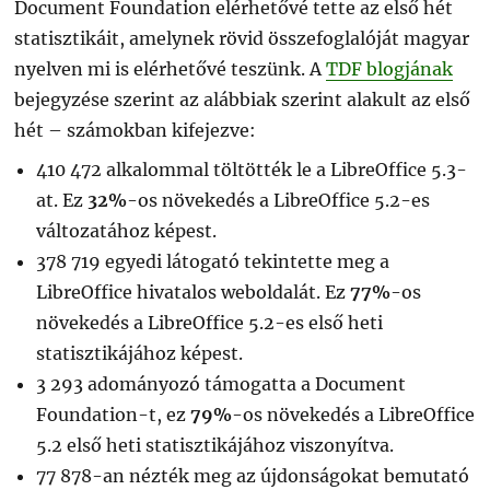
Document Foundation elérhetővé tette az első hét
statisztikáit, amelynek rövid összefoglalóját magyar
nyelven mi is elérhetővé teszünk. A
TDF blogjának
bejegyzése szerint az alábbiak szerint alakult az első
hét – számokban kifejezve:
410 472 alkalommal töltötték le a LibreOffice 5.3-
at. Ez
32%
-os növekedés a LibreOffice 5.2-es
változatához képest.
378 719 egyedi látogató tekintette meg a
LibreOffice hivatalos weboldalát. Ez
77%
-os
növekedés a LibreOffice 5.2-es első heti
statisztikájához képest.
3 293 adományozó támogatta a Document
Foundation-t, ez
79%
-os növekedés a LibreOffice
5.2 első heti statisztikájához viszonyítva.
77 878-an nézték meg az újdonságokat bemutató