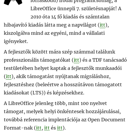
forráskódú) irodai programcsomag, a
LibreOffice ünnepli 7. születésnapját! A
2010 óta 14 fő kiadás és számtalan
hibajavító kiadás látta meg a napvilágot (
itt
),
kiszolgálva mind az egyéni, mind a vállalati
igényeket.
A fejlesztők között mára szép számmal találunk
professzionális támogatókat (
itt
) és a TDF tanácsadó
testületében helyet kaptak a fejlesztők munkaadói
(
itt
), akik támogatást nyújtanak migráláshoz,
fejlesztéshez (beleértve a hosszútávon támogatott
kiadásokat (LTS)) és képzésekhez.
A LibreOffice jelenleg több, mint 100 nyelvet
támogat, melyek helyi önkéntesek hozzájárulásai,
továbbá referencia implentációja az Open Document
Format-nak (
itt
,
itt
és
itt
).