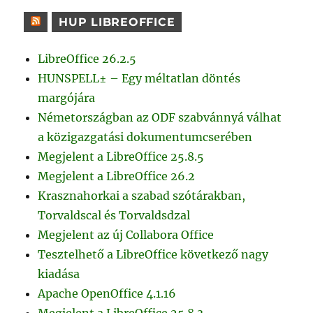
HUP LIBREOFFICE
LibreOffice 26.2.5
HUNSPELL± – Egy méltatlan döntés
margójára
Németországban az ODF szabvánnyá válhat
a közigazgatási dokumentumcserében
Megjelent a LibreOffice 25.8.5
Megjelent a LibreOffice 26.2
Krasznahorkai a szabad szótárakban,
Torvaldscal és Torvaldsdzal
Megjelent az új Collabora Office
Tesztelhető a LibreOffice következő nagy
kiadása
Apache OpenOffice 4.1.16