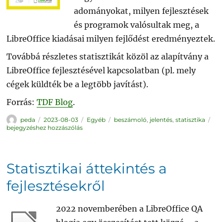
adományokat, milyen fejlesztések
és programok valósultak meg, a
LibreOffice kiadásai milyen fejlődést eredményeztek.
Továbbá részletes statisztikát közöl az alapítvány a
LibreOffice fejlesztésével kapcsolatban (pl. mely
cégek küldték be a legtöbb javítást).
Forrás:
TDF Blog
.
Szerző
Közzétéve
Kategória
Címke
Do
peda
2023-08-03
Egyéb
beszámoló
,
jelentés
,
statisztika
Fo
bejegyzéshez hozzászólás
be
a
20
es
évr
Statisztikai áttekintés a
fejlesztésekről
2022 novemberében a LibreOffice QA