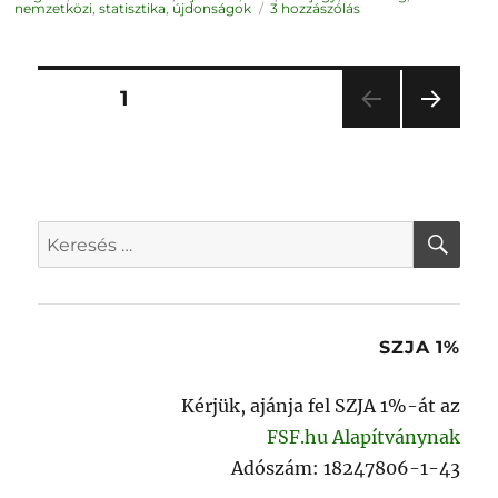
LibreOffice
nemzetközi
,
statisztika
,
újdonságok
3 hozzászólás
hibastatisztika
című
bejegyzéshez
Bejegyzések
OLDAL
1
KÖV
lapozása
ETKE
ZŐ
OLD
AL
KER
Keresés
a
következő
kifejezésre:
SZJA 1%
Kérjük, ajánja fel SZJA 1%-át az
FSF.hu Alapítványnak
Adószám: 18247806-1-43