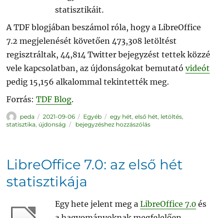
statisztikáit.
A TDF blogjában beszámol róla, hogy a LibreOffice
7.2 megjelenését követően 473,308 letöltést
regisztráltak, 44,814 Twitter bejegyzést tettek közzé
vele kapcsolatban, az újdonságokat bemutató
videót
pedig 15,156 alkalommal tekintették meg.
Forrás:
TDF Blog
.
Szerző
Közzétéve
Kategória
Címke
peda
2021-09-06
Egyéb
egy hét
,
első hét
,
letöltés
,
LibreOffice
statisztika
,
újdonság
bejegyzéshez hozzászólás
7.2:
az
első
hét
statisztikája
LibreOffice 7.0: az első hét
statisztikája
Egy hete jelent meg a
LibreOffice 7.0
és
a hagyományoknak megfelelően