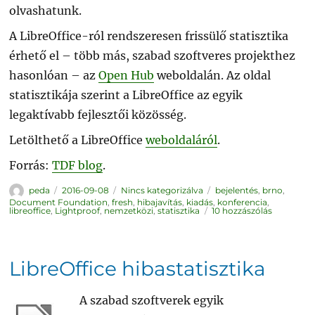
olvashatunk.
A LibreOffice-ról rendszeresen frissülő statisztika
érhető el – több más, szabad szoftveres projekthez
hasonlóan – az
Open Hub
weboldalán. Az oldal
statisztikája szerint a LibreOffice az egyik
legaktívabb fejlesztői közösség.
Letölthető a LibreOffice
weboldaláról
.
Forrás:
TDF blog
.
Szerző
Közzétéve
Kategória
Címke
peda
2016-09-08
Nincs kategorizálva
bejelentés
,
brno
,
Document Foundation
,
fresh
,
hibajavítás
,
kiadás
,
konferencia
,
LibreOffic
libreoffice
,
Lightproof
,
nemzetközi
,
statisztika
10 hozzászólás
5.2.1
című
bejegyzés
LibreOffice hibastatisztika
A szabad szoftverek egyik