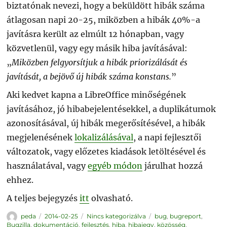
biztatónak nevezi, hogy a beküldött hibák száma
átlagosan napi 20-25, miközben a hibák 40%-a
javításra került az elmúlt 12 hónapban, vagy
közvetlenül, vagy egy másik hiba javításával:
„
Miközben felgyorsítjuk a hibák priorizálását és
javítását, a bejövő új hibák száma konstans.
”
Aki kedvet kapna a LibreOffice minőségének
javításához, jó hibabejelentésekkel, a duplikátumok
azonosításával, új hibák megerősítésével, a hibák
megjelenésének
lokalizálásával
, a napi fejlesztői
változatok, vagy előzetes kiadások letöltésével és
használatával, vagy
egyéb módon
járulhat hozzá
ehhez.
A teljes bejegyzés
itt
olvasható.
Szerző
Közzétéve
Kategória
Címke
peda
2014-02-25
Nincs kategorizálva
bug
,
bugreport
,
Bugzilla
,
dokumentáció
,
fejlesztés
,
hiba
,
hibajegy
,
közösség
,