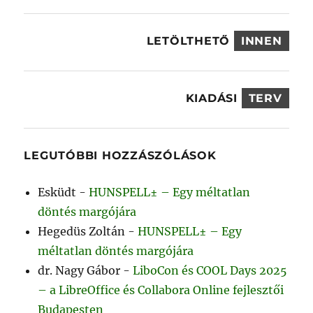
LETÖLTHETŐ
INNEN
KIADÁSI
TERV
LEGUTÓBBI HOZZÁSZÓLÁSOK
Esküdt
-
HUNSPELL± – Egy méltatlan
döntés margójára
Hegedüs Zoltán
-
HUNSPELL± – Egy
méltatlan döntés margójára
dr. Nagy Gábor
-
LiboCon és COOL Days 2025
– a LibreOffice és Collabora Online fejlesztői
Budapesten