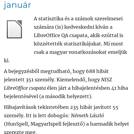
január
A statisztika és a számok szerelmesei
számára (is) kedveskedni kíván a
LibreOffice QA csapata, akik ezúttal is
közzétették statisztikájukat. Mi most
csak a magyar vonatkozásokat emeljük
ki.
A bejegyzésből megtudható, hogy 688 hibát
jelentett 351 személy. Kiemelendő, hogy
NISZ
LibreOffice csapata
élen járt a hibajelentésben 41 hiba
bejelentésével (a második helyezett).
Hibajavítások tekintetében 235 hibát javított 55
személy. Itt is lett dobogós:
Németh László
(HunSpell, MagyarIspell fejlesztő) a harmadik helyet
szerezte meg.