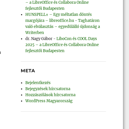
– a LibreOffice és Collabora Online
fejlesztői Budapesten
HUNSPELL± – Egy méltatlan döntés
margójára – libreoffice.hu
-
Taghatáron
való elválasztás – egyedülálló újdonság a
Writerben
dr. Nagy Gábor
-
LiboCon és COOL Days
2025 – a LibreOffice és Collabora Online
fejlesztői Budapesten
a
META
Bejelentkezés
Bejegyzések hírcsatorna
Hozzászólások hírcsatorna
WordPress Magyarország