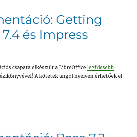
entáció: Getting
 7.4 és Impress
iós csapata elkészült a LibreOffice
legfrissebb
ézikönyvével! A kötetek angol nyelven érhetőek el.
umentáció: Getting Started Kézikönyv 7.4 és Impress Ké