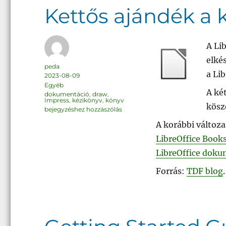
Kettős ajándék a
A Li
elké
Szerző
peda
a Lib
Közzétéve
2023-08-09
Kategória
Egyéb
A ké
Címke
dokumentáció
,
draw
,
Impress
,
kézikönyv
,
könyv
kösz
Kettős
bejegyzéshez hozzászólás
ajándék
a
A korábbi változ
közösség
számára
LibreOffice Books
LibreOffice doku
Forrás:
TDF blog
.