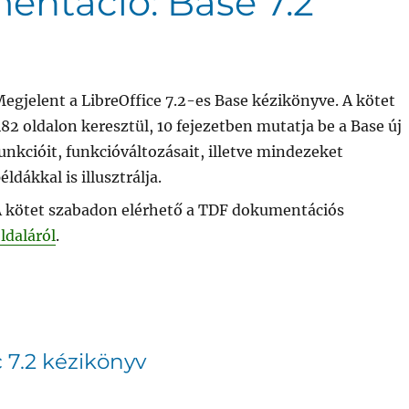
entáció: Base 7.2
egjelent a LibreOffice 7.2-es Base kézikönyve. A kötet
82 oldalon keresztül, 10 fejezetben mutatja be a Base új
unkcióit, funkcióváltozásait, illetve mindezeket
éldákkal is illusztrálja.
 kötet szabadon elérhető a TDF dokumentációs
ldaláról
.
 7.2 kézikönyv