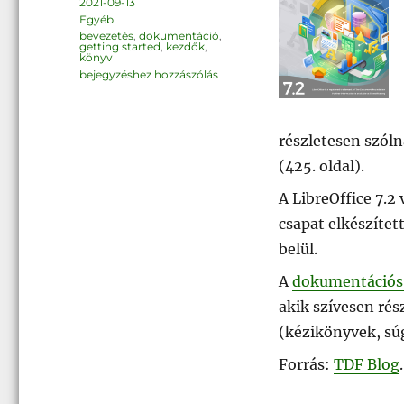
Közzétéve
2021-09-13
Kategória
Egyéb
Címke
bevezetés
,
dokumentáció
,
getting started
,
kezdők
,
könyv
LibreOffice
bejegyzéshez hozzászólás
dokumentáció:
Getting
Started
7.2
könyv
részletesen szóln
(425. oldal).
A LibreOffice 7.2
csapat elkészítet
belül.
A
dokumentációs
akik szívesen ré
(kézikönyvek, súg
Forrás:
TDF Blog
.