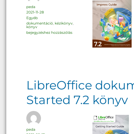
Szerző
peda
Közzétéve
2021-11-28
Kategória
Egyéb
Címke
dokumentáció
,
kézikönyv
,
könyv
LibreOffice
bejegyzéshez hozzászólás
dokumentáció:
Impress
Guide
7.2
könyv
LibreOffice dokum
Started 7.2 könyv
Szerző
peda