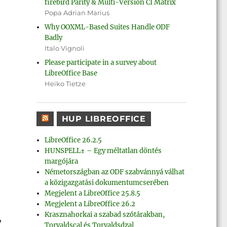
firebird Parity & Multi-Version CI Matrix
Popa Adrian Marius
Why OOXML-Based Suites Handle ODF
Badly
Italo Vignoli
Please participate in a survey about
LibreOffice Base
Heiko Tietze
HUP LIBREOFFICE
LibreOffice 26.2.5
HUNSPELL± – Egy méltatlan döntés
margójára
Németországban az ODF szabvánnyá válhat
a közigazgatási dokumentumcserében
Megjelent a LibreOffice 25.8.5
Megjelent a LibreOffice 26.2
Krasznahorkai a szabad szótárakban,
,
Torvaldscal és Torvaldsdzal