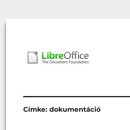
Libreoffice – A magyar közösség honlapja
libreoffice.hu
Címke:
dokumentáció