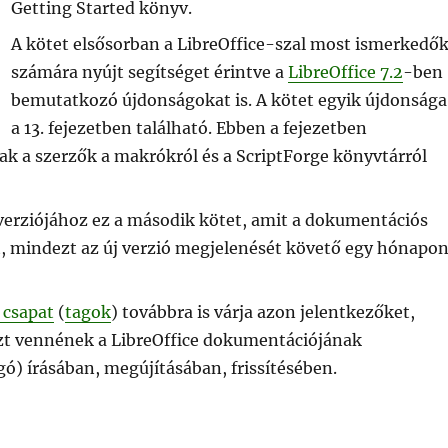
Getting Started könyv.
A kötet elsősorban a LibreOffice-szal most ismerkedő
számára nyújt segítséget érintve a
LibreOffice 7.2
-ben
bemutatkozó újdonságokat is. A kötet egyik újdonsága
a 13. fejezetben található. Ebben a fejezetben
ak a szerzők a makrókról és a ScriptForge könyvtárról
 verziójához ez a második kötet, amit a dokumentációs
t, mindezt az új verzió megjelenését követő egy hónapo
 csapat
(
tagok
) továbbra is várja azon jelentkezőket,
szt vennének a LibreOffice dokumentációjának
ó) írásában, megújításában, frissítésében.