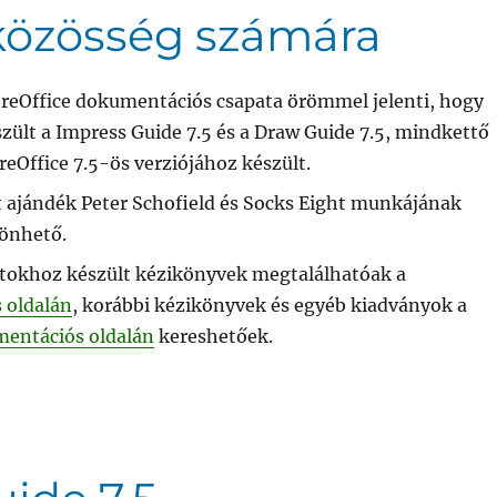
 közösség számára
breOffice dokumentációs csapata örömmel jelenti, hogy
szült a Impress Guide 7.5 és a Draw Guide 7.5, mindkettő
reOffice 7.5-ös verziójához készült.
t ajándék Peter Schofield és Socks Eight munkájának
önhető.
atokhoz készült kézikönyvek megtalálhatóak a
 oldalán
, korábbi kézikönyvek és egyéb kiadványok a
mentációs oldalán
kereshetőek.