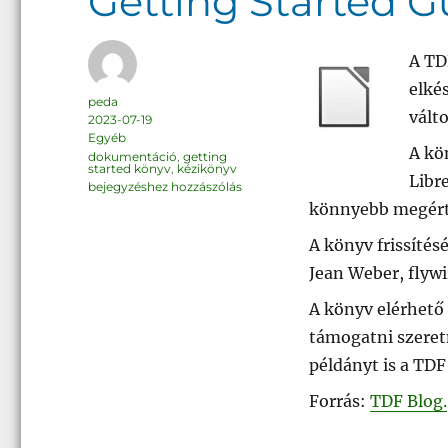
Getting Started G
A TD
elkés
Szerző
peda
vált
Közzétéve
2023-07-19
Kategória
Egyéb
A kö
Címke
dokumentáció
,
getting
started könyv
,
kézikönyv
Libr
Getting
bejegyzéshez hozzászólás
Started
könnyebb megért
Guide
7.5
A könyv frissítésé
Jean Weber, flywi
A könyv elérhető
támogatni szeret
példányt is a TDF
Forrás:
TDF Blog.