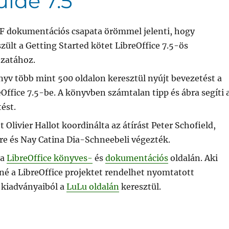
uide 7.5
F dokumentációs csapata örömmel jelenti, hogy
zült a Getting Started kötet LibreOffice 7.5-ös
ozatához.
nyv több mint 500 oldalon keresztül nyújt bevezetést a
eOffice 7.5-be. A könyvben számtalan tipp és ábra segíti 
ést.
t Olivier Hallot koordinálta az átírást Peter Schofield,
re és Nay Catina Dia-Schneebeli végezték.
 a
LibreOffice könyves-
és
dokumentációs
oldalán. Aki
né a LibreOffice projektet rendelhet nyomtatott
 kiadványaiból a
LuLu oldalán
keresztül.