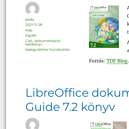
Szerző
peda
Közzétéve
2021-11-28
Forma
Kép
Kategória
Egyéb
Címke
Calc
,
dokumentáció
,
kézikönyv
LibreOffice
bejegyzéshez hozzászólás
dokumentáció:
Calc
7.2
Forrás:
TDF Blog
.
kézikönyv
LibreOffice doku
Guide 7.2 könyv