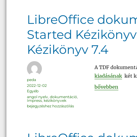
LibreOffice dokum
Started Kézikönyv
Kézikönyv 7.4
A TDF dokumentác
kiadásának
két k
Szerző
peda
Közzétéve
2022-12-02
„LibreOffice dok
bővebben
Kategória
Egyéb
Címke
angol nyelv
,
dokumentáció
,
Impress
,
kézikönyvek
LibreOffice
bejegyzéshez hozzászólás
dokumentáció: Getting
Started
Kézikönyv
7.4
és
Impress
Kézikönyv
7.4