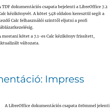
A TDF dokumentációs csapata bejelenti a LibreOffice 7.2
Calc kézikönyvét. A kötet 548 oldalon keresztül segít a
kezdő Calc felhasználói szinttől eljutni a profi
táblázatkezelésig.
A mostani kötet a 7.1-es Calc kézikönyv frissített,
aktualizált változata.
mentáció: Impress
A LibreOffice dokumentációs csapata örömmel jelenti