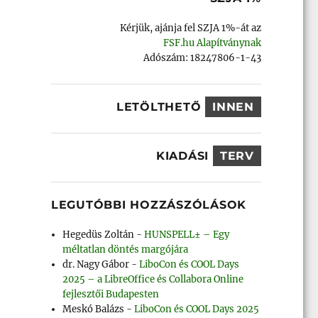
Kérjük, ajánja fel SZJA 1%-át az
FSF.hu Alapítványnak
Adószám: 18247806-1-43
LETÖLTHETŐ
INNEN
KIADÁSI
TERV
LEGUTÓBBI HOZZÁSZÓLÁSOK
Hegedüs Zoltán
-
HUNSPELL± – Egy
méltatlan döntés margójára
dr. Nagy Gábor
-
LiboCon és COOL Days
2025 – a LibreOffice és Collabora Online
fejlesztői Budapesten
Meskó Balázs
-
LiboCon és COOL Days 2025