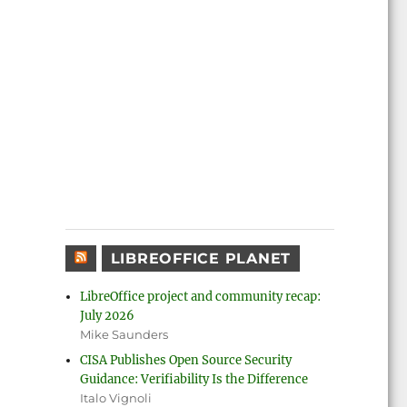
zikönyv 7.4”
LIBREOFFICE PLANET
LibreOffice project and community recap:
July 2026
Mike Saunders
CISA Publishes Open Source Security
Guidance: Verifiability Is the Difference
Italo Vignoli