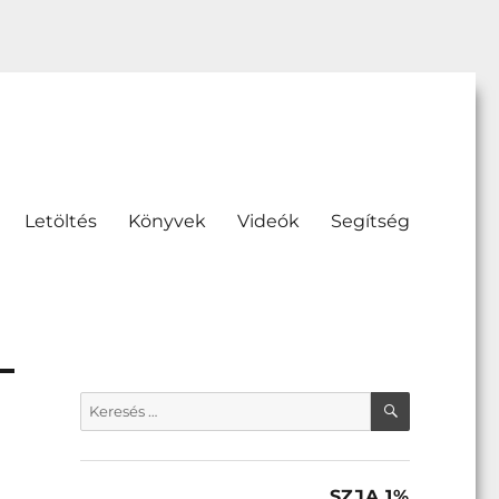
Letöltés
Könyvek
Videók
Segítség
KERESÉS
Keresés
a
következő
kifejezésre:
SZJA 1%