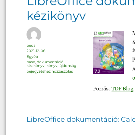
LibreOffice dokum
kézikönyv
M
4
Szerző
peda
f
Közzétéve
2021-12-08
Kategória
Egyéb
p
Címke
base
,
dokumentáció
,
kézikönyv
,
könyv
,
újdonság
A
LibreOffice
bejegyzéshez hozzászólás
dokumentáció:
o
Base
7.2
kézikönyv
Forrás:
TDF Blog
LibreOffice dokumentáció: Calc