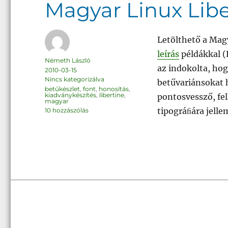
Magyar Linux Libe
Letölthető a Mag
leírás
példákkal (
Szerző
Németh László
az indokolta, hog
Közzétéve
2010-03-15
Kategória
Nincs kategorizálva
betűvariánsokat h
Címke
betűkészlet
,
font
,
honosítás
,
kiadványkészítés
,
libertine
,
pontosvessző, fel
magyar
Magyar
tipográﬁára jell
10 hozzászólás
Linux
Libertine
betűkészlet
című
bejegyzéshez