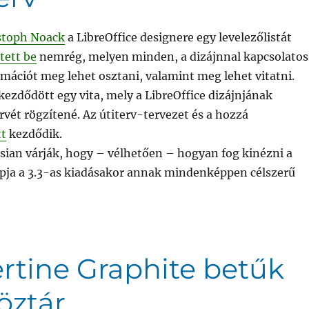
stoph Noack
a LibreOffice designere egy levelezőlistát
tett be
nemrég, melyen minden, a dizájnnal kapcsolatos
rmációt meg lehet osztani, valamint meg lehet vitatni.
 kezdődött egy vita, mely a LibreOffice dizájnjának
rvét rögzítené. Az útiterv-tervezet és a hozzá
tt
kezdődik.
sian várják, hogy – vélhetően – hogyan fog kinézni a
apja a 3.3-as kiadásakor annak mindenképpen célszerű
rtine Graphite betűk
köztár