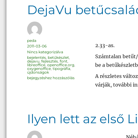
DejaVu betűcsalá
Szerző
peda
2.33-as.
Közzétéve
2011-03-06
Kategória
Nincs kategorizálva
Számtalan betűt/k
Címke
bejelentés
,
betűkészlet
,
dejavu
,
fejlesztés
,
font
,
be a betűkészletb
libreoffice
,
openoffice.org
,
oxygenoffice
,
tipográfia
,
újdonságok
A részletes változ
DejaVu
bejegyzéshez hozzászólás
betűcsalád
várják, további i
2.33
Ilyen lett az első 
Néhá