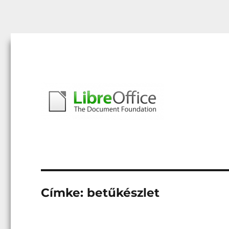
Libreoffice – A magyar közösség honlapja
libreoffice.hu
Címke:
betűkészlet