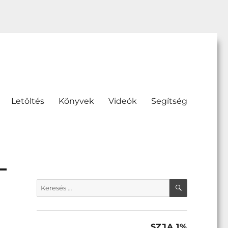
Letöltés
Könyvek
Videók
Segítség
KERESÉS
Keresés
a
következő
kifejezésre:
SZJA 1%