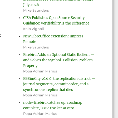
July 2026
Mike Saunders
CISA Publishes Open Source Security
Guidance: Verifiability Is the Difference
Italo Vignoli
t
New LibreOffice extension: Impress
Remote
Mike Saunders
Libertine Graphite betűk és tipográfiai eszköztár”
Firebird Adds an Optional Static fbclient —
and Solves the Symbol-Collision Problem
Properly
Popa Adrian Marius
FBSimCity v0.6.0: the replication district —
journal segments, commit order, and a
synchronous replica that dies
Popa Adrian Marius
node-firebird catches up: roadmap
complete, issue tracker at zero
Popa Adrian Marius