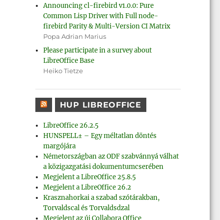
Announcing cl-firebird v1.0.0: Pure
Common Lisp Driver with Full node-
firebird Parity & Multi-Version CI Matrix
Popa Adrian Marius
Please participate in a survey about
LibreOffice Base
Heiko Tietze
HUP LIBREOFFICE
LibreOffice 26.2.5
HUNSPELL± – Egy méltatlan döntés
margójára
Németországban az ODF szabvánnyá válhat
a közigazgatási dokumentumcserében
Megjelent a LibreOffice 25.8.5
Megjelent a LibreOffice 26.2
Krasznahorkai a szabad szótárakban,
Torvaldscal és Torvaldsdzal
Megjelent az új Collabora Office