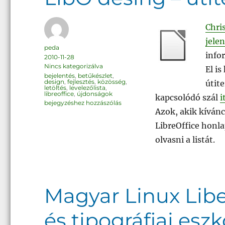
Chri
jelen
Szerző
peda
info
Közzétéve
2010-11-28
Kategória
Nincs kategorizálva
El is
Címke
bejelentés
,
betűkészlet
,
design
,
fejlesztés
,
közösség
,
útite
letöltés
,
levelezőlista
,
libreoffice
,
újdonságok
kapcsolódó szál
i
LibO
bejegyzéshez hozzászólás
desing
Azok, akik kívánc
–
útiterv
LibreOffice honl
olvasni a listát.
Magyar Linux Libe
és tipográfiai esz