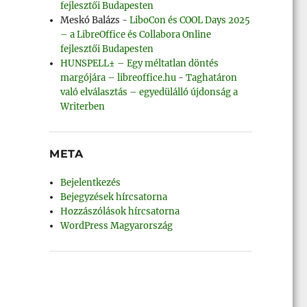
fejlesztői Budapesten
Meskó Balázs
-
LiboCon és COOL Days 2025
– a LibreOffice és Collabora Online
fejlesztői Budapesten
HUNSPELL± – Egy méltatlan döntés
margójára – libreoffice.hu
-
Taghatáron
való elválasztás – egyedülálló újdonság a
Writerben
META
Bejelentkezés
Bejegyzések hírcsatorna
Hozzászólások hírcsatorna
WordPress Magyarország