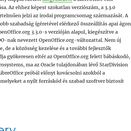
ása. Az ehhez képest szokatlan verziószám, a 3.3.0
rtelműen jelzi az irodai programcsomag származását. A
obb szabadság ígéretével elérkező összeállítás apai ágon
enOffice.org 3.3.0-s verzióján alapul, kiegészítve a
-nak nevezett OpenOffice.org-változattal. Nem új
ce, de a közösség kezelése és a további fejlesztők
a gyökeresen eltér az OpenOffice.org felett bábáskodó,
rosystems, ma az Oracle tulajdonában lévő StarDivision
LibreOffice próbál előnyt kovácsolni azokból a
melyeket a nyílt forráskód és szabad szoftver biztosít
ő LibreOffice”
erv