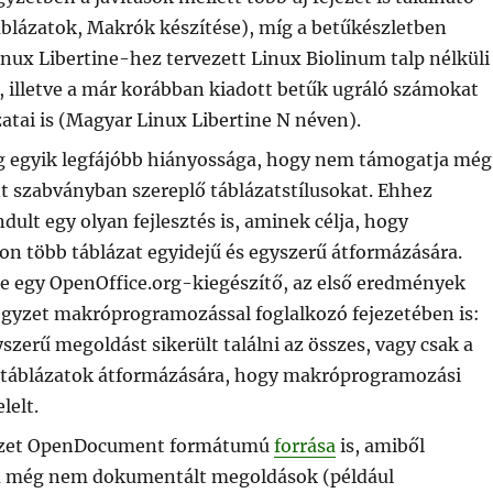
áblázatok, Makrók készítése), míg a betűkészletben
nux Libertine-hez tervezett Linux Biolinum talp nélküli
, illetve a már korábban kiadott betűk ugráló számokat
atai is (Magyar Linux Libertine N néven).
g egyik legfájóbb hiányossága, hogy nem támogatja még
szabványban szereplő táblázatstílusokat. Ehhez
dult egy olyan fejlesztés is, aminek célja, hogy
on több táblázat egyidejű és egyszerű átformázására.
ne egy OpenOffice.org-kiegészítő, az első eredmények
jegyzet makróprogramozással foglalkozó fejezetében is:
szerű megoldást sikerült találni az összes, vagy csak a
 táblázatok átformázására, hogy makróprogramozási
lelt.
gyzet OpenDocument formátumú
forrása
is, amiből
 még nem dokumentált megoldások (például