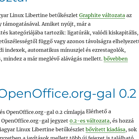
yar Linux Libertine betűkészlet
Graphite változata
az
y támogatásával. Amiket nyújt, már a
és kategóriájába tartozik: ligatúrák, valódi kiskapitális,
etűszélességtől függő vagy azonos távolságra elhelyezet
di indexek, automatikus mínuszjel és ezrestagolók,
„Magyar Linux 
s, mindez a már meglévő alávágás mellett.
bővebben
OpenOffice.org-gal 0.2
Elérhető a
 OpenOffice.org-gal jegyzet
0.2-es változata
, és hozzá
agyar Linux Libertine betűkészlet
bővített kiadása
, sok
yzetben a javítások mellett több új fejezet is található