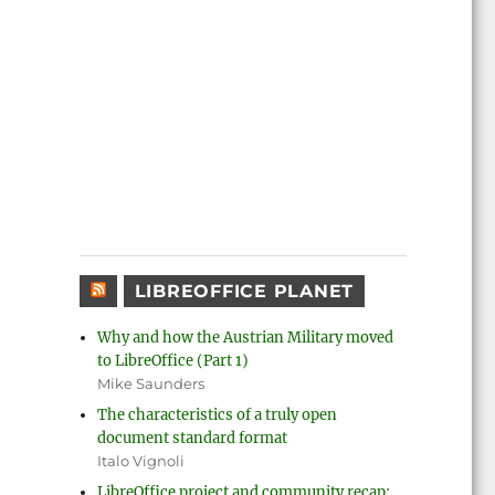
LIBREOFFICE PLANET
Why and how the Austrian Military moved
to LibreOffice (Part 1)
Mike Saunders
The characteristics of a truly open
document standard format
Italo Vignoli
LibreOffice project and community recap: