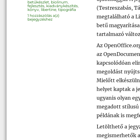
Címke
betűkészlet
,
biolinum
,
fejlesztés
,
kiadványkészítés
,
(Testreszabás, T
könyv
,
libertine
,
tipográfia
Kiadványkészítés
1 hozzászólás a(z)
megtalálható a Li
OpenOffice.org-
bejegyzéshez
gal
betű magyarítása
0.2
tartalmazó változ
Az OpenOffice.or
az OpenDocument 
kapcsolódóan elin
megoldást nyújts
Mielőtt elkészül
helyet kaptak a 
ugyanis olyan egy
megadott stílusú
példának is megfe
Letölthető a je
megismerhetők a