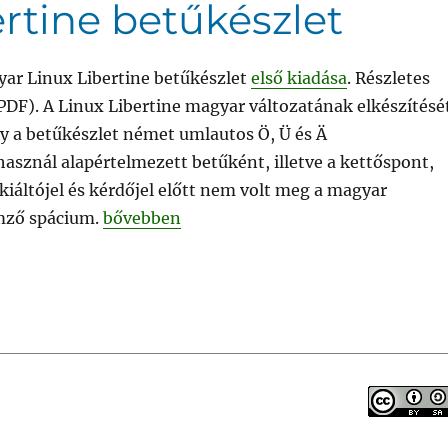
rtine betűkészlet
yar Linux Libertine betűkészlet
első kiadása
. Részletes
PDF). A Linux Libertine magyar változatának elkészítésé
y a betűkészlet német umlautos Ö, Ü és Ä
asznál alapértelmezett betűként, illetve a kettőspont,
kiáltójel és kérdőjel előtt nem volt meg a magyar
„Magyar Linux Libertine betűkészlet”
emző spácium.
bővebben