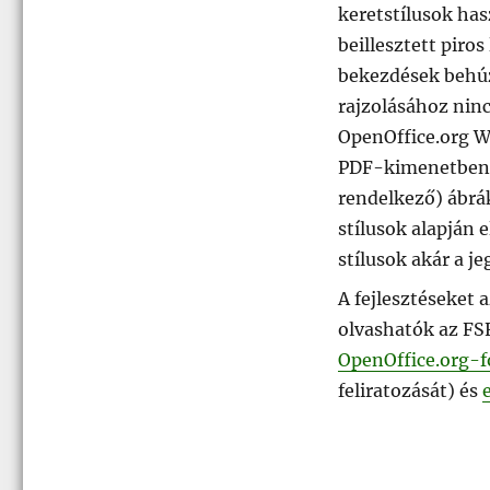
keretstílusok ha
beillesztett piro
bekezdések behúzá
rajzolásához nin
OpenOffice.org Wr
PDF-kimenetben 
rendelkező) ábrák
stílusok alapján
stílusok akár a j
A fejlesztéseket 
olvashatók az FS
OpenOffice.org-f
feliratozását) és