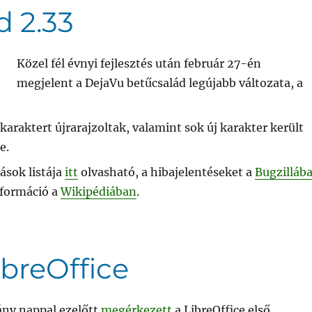
d 2.33
Közel fél évnyi fejlesztés után február 27-én
megjelent a DejaVu betűcsalád legújabb változata, a
araktert újrarajzoltak, valamint sok új karakter került
e.
ások listája
itt
olvasható, a hibajelentéseket a
Bugzilláb
nformáció a
Wikipédiában
.
LibreOffice
ny nappal ezelőtt
megérkezett
a LibreOffice első