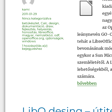
kiad
Szerző
kami
egyé
Közzétéve
2011-01-29
Kategória
Nincs kategorizálva
nagy
Címke
betűkészlet
,
Calc
,
design
,
dokumentáció
,
draw
,
az Op
fejlesztés
,
helyesírás
,
honosítás
,
libreoffice
,
leánynevén GO-OO
magyar
,
nemzetközi
,
odf
,
openoffice.org
,
újdonságok
,
tehát a LibreOffi
windows
Ilyen
1 hozzászólás a(z)
bevonásának módj
lett
bejegyzéshez
az
első
egykor a Sun Mic
LibreOffice
szemléletétől. A 
lehetőségekből, a
számára.
„Ilyen lett az els
bővebben
LibO desing – útit