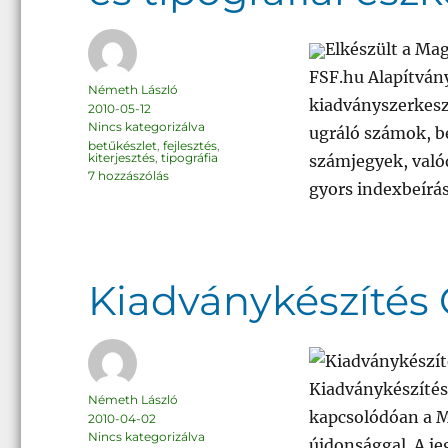
Elkészült a Mag
FSF.hu Alapítván
Szerző
Németh László
kiadványszerkeszt
Közzétéve
2010-05-12
Kategória
Nincs kategorizálva
ugráló számok, b
Címke
betűkészlet
,
fejlesztés
,
kiterjesztés
,
tipográfia
számjegyek, való
Magyar
7 hozzászólás
Linux
gyors indexbeírá
Libertine
Graphite
betűk
és
tipográfiai
eszköztár
című
bejegyzéshez
Kiadványkészítés 
Kiadványkészítés
Szerző
Németh László
kapcsolódóan a M
Közzétéve
2010-04-02
Kategória
Nincs kategorizálva
újdonsággal. A jeg