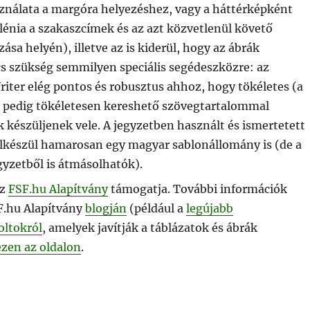
sználata a margóra helyezéshez, vagy a háttérképként
s lénia a szakaszcímek és az azt közvetlenül követő
sa helyén), illetve az is kiderül, hogy az ábrák
cs szükség semmilyen speciális segédeszközre: az
iter elég pontos és robusztus ahhoz, hogy tökéletes (a
pedig tökéletesen kereshető szövegtartalommal
 készüljenek vele. A jegyzetben használt és ismertetett
 elkészül hamarosan egy magyar sablonállomány is (de a
egyzetből is átmásolhatók).
az
FSF.hu Alapítvány
támogatja. További információk
F.hu Alapítvány
blogján
(például a
legújabb
oltokról
, amelyek javítják a táblázatok és ábrák
ezen az oldalon
.