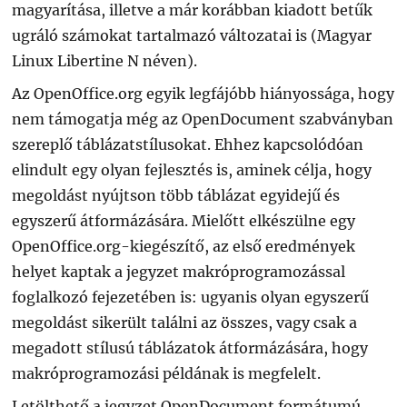
magyarítása, illetve a már korábban kiadott betűk
ugráló számokat tartalmazó változatai is (Magyar
Linux Libertine N néven).
Az OpenOffice.org egyik legfájóbb hiányossága, hogy
nem támogatja még az OpenDocument szabványban
szereplő táblázatstílusokat. Ehhez kapcsolódóan
elindult egy olyan fejlesztés is, aminek célja, hogy
megoldást nyújtson több táblázat egyidejű és
egyszerű átformázására. Mielőtt elkészülne egy
OpenOffice.org-kiegészítő, az első eredmények
helyet kaptak a jegyzet makróprogramozással
foglalkozó fejezetében is: ugyanis olyan egyszerű
megoldást sikerült találni az összes, vagy csak a
megadott stílusú táblázatok átformázására, hogy
makróprogramozási példának is megfelelt.
Letölthető a jegyzet OpenDocument formátumú