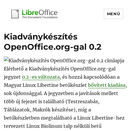
MENÜ
libreoffice.hu
Kiadványkészítés
OpenOffice.org-gal 0.2
Elérhető a Kiadványkészítés OpenOffice.org-gal
jegyzet
0.2-es változata
, és hozzá kapcsolódóan a
Magyar Linux Libertine betűkészlet
bővített kiadása
,
sok újdonsággal. A jegyzetben a javítások mellett
több új fejezet is található (Testreszabás,
Táblázatok, Makrók készítése), míg a
betűkészletben megtalálható a Linux Libertine-hez
tervezett Linux Biolinum talp nélküli betű