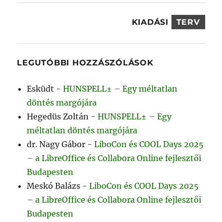
KIADÁSI
TERV
LEGUTÓBBI HOZZÁSZÓLÁSOK
Esküdt
-
HUNSPELL± – Egy méltatlan
döntés margójára
Hegedüs Zoltán
-
HUNSPELL± – Egy
méltatlan döntés margójára
dr. Nagy Gábor
-
LiboCon és COOL Days 2025
– a LibreOffice és Collabora Online fejlesztői
Budapesten
Meskó Balázs
-
LiboCon és COOL Days 2025
– a LibreOffice és Collabora Online fejlesztői
Budapesten