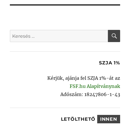
KER
Keresés
a
következő
kifejezésre:
SZJA 1%
Kérjük, ajánja fel SZJA 1%-át az
FSF.hu Alapítványnak
Adószám: 18247806-1-43
LETÖLTHETŐ
INNEN