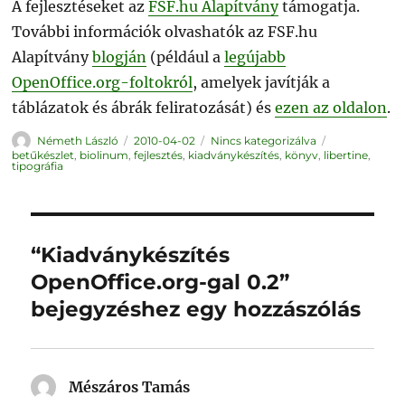
A fejlesztéseket az
FSF.hu Alapítvány
támogatja.
További információk olvashatók az FSF.hu
Alapítvány
blogján
(például a
legújabb
OpenOffice.org-foltokról
, amelyek javítják a
táblázatok és ábrák feliratozását) és
ezen az oldalon
.
Szerző
Közzétéve
Kategória
Címke
Németh László
2010-04-02
Nincs kategorizálva
betűkészlet
,
biolinum
,
fejlesztés
,
kiadványkészítés
,
könyv
,
libertine
,
tipográfia
“Kiadványkészítés
OpenOffice.org-gal 0.2”
bejegyzéshez egy hozzászólás
Mészáros Tamás
szerint: