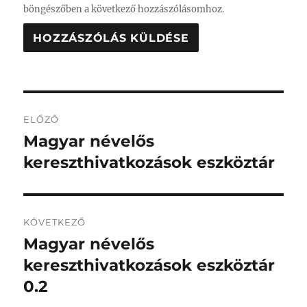
böngészőben a következő hozzászólásomhoz.
Bejegyzés
ELŐZŐ
navigáció
Magyar névelős
Korábbi
bejegyzés:
kereszthivatkozások eszköztár
KÖVETKEZŐ
Magyar névelős
Következő
bejegyzés:
kereszthivatkozások eszköztár
0.2