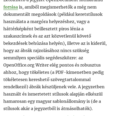
forrása
is, amiből megismerhetők a még nem
dokumentált megoldások (például keretstílusok
használata a margóra helyezéshez, vagy a
háttérképként beillesztett piros lénia a
szakaszcímek és az azt közvetlenül követő
bekezdések behúzása helyén), illetve az is kiderül,
hogy az ábrák rajzolásához nincs szükség
semmilyen speciális segédeszközre: az
OpenOffice.org Writer elég pontos és robusztus
ahhoz, hogy tökéletes (a PDF-kimenetben pedig
tökéletesen kereshető szövegtartalommal
rendelkező) ábrák készüljenek vele. A jegyzetben
használt és ismertetett stílusok alapján elkészül
hamarosan egy magyar sablonállomány is (de a
stílusok akár a jegyzetből is átmásolhatók).