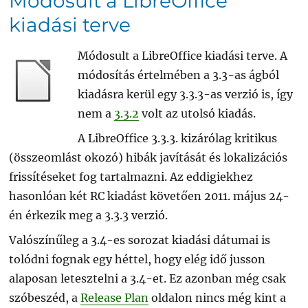
Módosult a LibreOffice
kiadási terve
Módosult a LibreOffice kiadási terve. A
módosítás értelmében a 3.3-as ágból
kiadásra kerül egy 3.3.3-as verzió is, így
nem a
3.3.2
volt az utolsó kiadás.
A LibreOffice 3.3.3. kizárólag kritikus
(összeomlást okozó) hibák javítását és lokalizációs
frissítéseket fog tartalmazni. Az eddigiekhez
hasonlóan két RC kiadást követően 2011. május 24-
én érkezik meg a 3.3.3 verzió.
Valószínűleg a 3.4-es sorozat kiadási dátumai is
tolódni fognak egy héttel, hogy elég idő jusson
alaposan letesztelni a 3.4-et. Ez azonban még csak
szóbeszéd, a
Release Plan
oldalon nincs még kint a