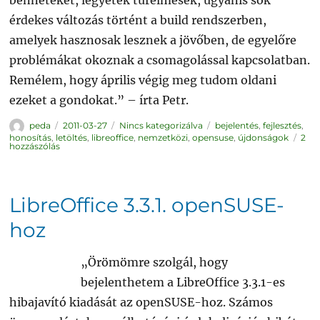
benneteket, legyetek türelmesek, ugyanis sok
érdekes változás történt a build rendszerben,
amelyek hasznosak lesznek a jövőben, de egyelőre
problémákat okoznak a csomagolással kapcsolatban.
Remélem, hogy április végig meg tudom oldani
ezeket a gondokat.” – írta Petr.
Szerző
Közzétéve
Kategória
Címke
peda
2011-03-27
Nincs kategorizálva
bejelentés
,
fejlesztés
,
honosítás
,
letöltés
,
libreoffice
,
nemzetközi
,
opensuse
,
újdonságok
2
LibreOffice
hozzászólás
3.3.2.
openSUSE-
hoz
című
bejegyzéshez
LibreOffice 3.3.1. openSUSE-
hoz
„Örömömre szolgál, hogy
bejelenthetem a LibreOffice 3.3.1-es
hibajavító kiadását az openSUSE-hoz. Számos