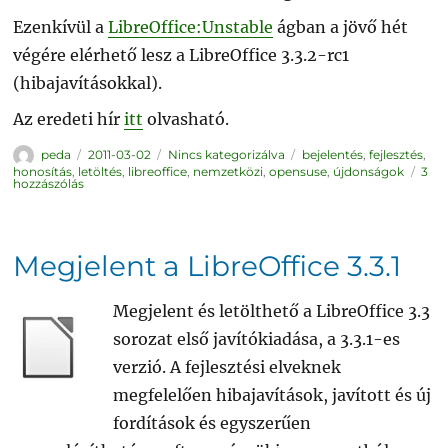
Ezenkívül a
LibreOffice:Unstable
ágban a jövő hét
végére elérhető lesz a LibreOffice 3.3.2-rc1
(hibajavításokkal).
Az eredeti hír
itt
olvasható.
Szerző
Közzétéve
Kategória
Címke
peda
2011-03-02
Nincs kategorizálva
bejelentés
,
fejlesztés
,
honosítás
,
letöltés
,
libreoffice
,
nemzetközi
,
opensuse
,
újdonságok
3
LibreOffice
hozzászólás
3.3.1.
openSUSE-
hoz
című
bejegyzéshez
Megjelent a LibreOffice 3.3.1
Megjelent és letölthető a LibreOffice 3.3
sorozat első javítókiadása, a 3.3.1-es
verzió. A fejlesztési elveknek
megfelelően hibajavítások, javított és új
fordítások és egyszerűen