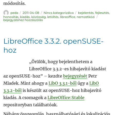
módosítás.
Szerző
Közzétéve
Kategória
Címke
peda
2011-04-08
Nincs kategorizálva
bejelentés
,
fejlesztés
,
Módosult
honosítás
,
kiadás
,
közösség
,
letöltés
,
libreoffice
,
nemzetközi
a
bejegyzéshez hozzászólás
LibreOffic
kiadási
terve
LibreOffice 3.3.2. openSUSE-
hoz
„Örülök, hogy bejelenthetem a
LibreOffice 3.3.2-es hibajavító kiadást
az openSUSE-hoz” – kezdte
bejegyzését
Petr
Mladek. Mint ahogy a
LibO 3.3.1-ből
úgy a
LibO
3.3.2-ből
is készült az openSUSE-hoz hibajavító
kiadás. A csomagok a
LibreOffice:Stable
repositoryban találhatóak.
Néhány összeomlás, használhatósági és lokalizációs