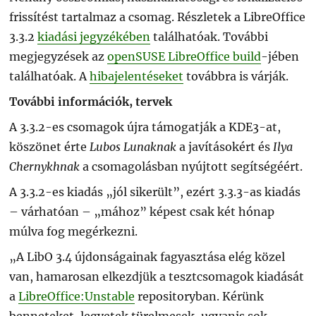
frissítést tartalmaz a csomag. Részletek a LibreOffice
3.3.2
kiadási jegyzékében
találhatóak. További
megjegyzések az
openSUSE LibreOffice build
-jében
találhatóak. A
hibajelentéseket
továbbra is várják.
További információk, tervek
A 3.3.2-es csomagok újra támogatják a KDE3-at,
köszönet érte
Lubos Lunaknak
a javításokért és
Ilya
Chernykhnak
a csomagolásban nyújtott segítségéért.
A 3.3.2-es kiadás „jól sikerült”, ezért 3.3.3-as kiadás
– várhatóan – „mához” képest csak két hónap
múlva fog megérkezni.
„A LibO 3.4 újdonságainak fagyasztása elég közel
van, hamarosan elkezdjük a tesztcsomagok kiadását
a
LibreOffice:Unstable
repositoryban. Kérünk