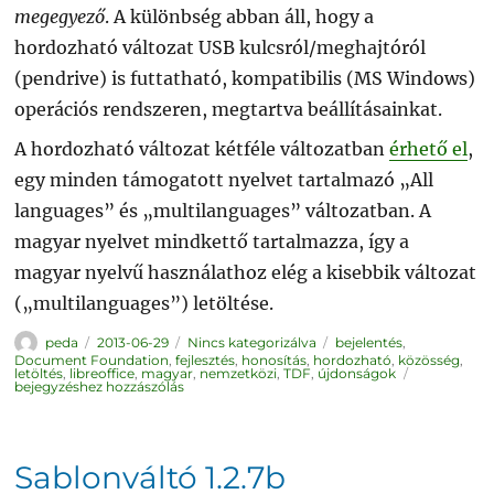
megegyező
. A különbség abban áll, hogy a
hordozható változat USB kulcsról/meghajtóról
(pendrive) is futtatható, kompatibilis (MS Windows)
operációs rendszeren, megtartva beállításainkat.
A hordozható változat kétféle változatban
érhető el
,
egy minden támogatott nyelvet tartalmazó „All
languages” és „multilanguages” változatban. A
magyar nyelvet mindkettő tartalmazza, így a
magyar nyelvű használathoz elég a kisebbik változat
(„multilanguages”) letöltése.
Szerző
Közzétéve
Kategória
Címke
peda
2013-06-29
Nincs kategorizálva
bejelentés
,
Document Foundation
,
fejlesztés
,
honosítás
,
hordozható
,
közösség
,
LibreOffice
letöltés
,
libreoffice
,
magyar
,
nemzetközi
,
TDF
,
újdonságok
4.0.4
bejegyzéshez hozzászólás
Portable
Sablonváltó 1.2.7b