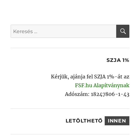
ELŐ
KÖV
lapozása
ZŐ
ETKE
OLD
ZŐ
AL
OLD
AL
KER
Keresés
a
következő
kifejezésre:
SZJA 1%
Kérjük, ajánja fel SZJA 1%-át az
FSF.hu Alapítványnak
Adószám: 18247806-1-43
LETÖLTHETŐ
INNEN