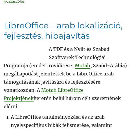
LibreOffice
hozzászólás
3.6.5
portable
című
bejegyzéshez
LibreOffice – arab lokalizáció,
fejlesztés, hibajavítás
A TDF és a Nyílt és Szabad
Szoftverek Technológiai
Programja (eredeti rövidítése:
Motah
, Szaúd-Arábia)
megállapodást jelentettek be a LibreOffice arab
támogatásának javítására és fejlesztésére
vonatkozóan. A
Motah LibreOffice
Projektjének
keretén belül három célt szeretnének
elérni:
A LibreOffice tanulmányozása és az arab
nyelvspecifikus hibák felismerése, valamint