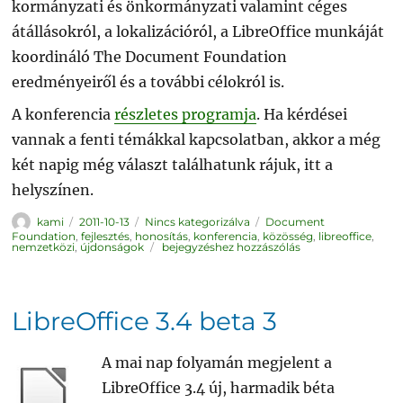
kormányzati és önkormányzati valamint céges
átállásokról, a lokalizációról, a LibreOffice munkáját
koordináló The Document Foundation
eredményeiről és a további célokról is.
A konferencia
részletes programja
. Ha kérdései
vannak a fenti témákkal kapcsolatban, akkor a még
két napig még választ találhatunk rájuk, itt a
helyszínen.
Szerző
Közzétéve
Kategória
Címke
kami
2011-10-13
Nincs kategorizálva
Document
Foundation
,
fejlesztés
,
honosítás
,
konferencia
,
közösség
,
libreoffice
,
1.
nemzetközi
,
újdonságok
bejegyzéshez hozzászólás
LibreOffice
Konferencia
Párizsban
LibreOffice 3.4 beta 3
A mai nap folyamán megjelent a
LibreOffice 3.4 új, harmadik béta