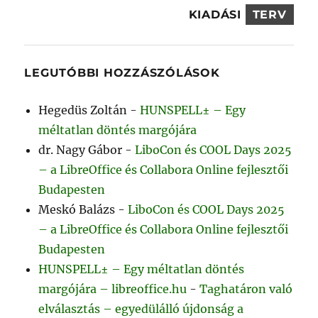
KIADÁSI
TERV
LEGUTÓBBI HOZZÁSZÓLÁSOK
Hegedüs Zoltán
-
HUNSPELL± – Egy
méltatlan döntés margójára
dr. Nagy Gábor
-
LiboCon és COOL Days 2025
– a LibreOffice és Collabora Online fejlesztői
Budapesten
Meskó Balázs
-
LiboCon és COOL Days 2025
– a LibreOffice és Collabora Online fejlesztői
Budapesten
HUNSPELL± – Egy méltatlan döntés
margójára – libreoffice.hu
-
Taghatáron való
elválasztás – egyedülálló újdonság a