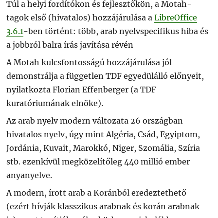
Túl a helyi fordítókon és fejlesztőkön, a Motah-
tagok első (hivatalos) hozzájárulása a
LibreOffice
3.6.1
-ben történt: több, arab nyelvspecifikus hiba és
a jobbról balra írás javítása révén
A Motah kulcsfontosságú hozzájárulása jól
demonstrálja a független TDF egyedülálló előnyeit,
nyilatkozta Florian Effenberger (a TDF
kuratóriumának elnöke).
Az arab nyelv modern változata 26 országban
hivatalos nyelv, úgy mint Algéria, Csád, Egyiptom,
Jordánia, Kuvait, Marokkó, Niger, Szomália, Szíria
stb. ezenkívül megközelítőleg 440 millió ember
anyanyelve.
A modern, írott arab a Koránból eredeztethető
(ezért hívják klasszikus arabnak és korán arabnak