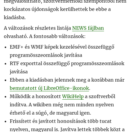
megvalósítható, szoftvermérnöki szempontból nem
kockázatos újdonságok kerülhettek be ebbe a
kiadásba.
A változások részletes listája
NEWS fájlban
olvasható. A fontosabb változások:
EMF+ és WMF képek kezelésével összefüggő
programösszeomlások javítása
RTF exporttal összefüggő programösszeomlások
javítása
Ebben a kiadásban jelennek meg a korábban már
bemutatott új LibreOffice-ikonok
.
Működik a honosított
WikiHelp
a szoftverből
indítva. A wikiben még nem minden nyelven
érhető el a súgó, de magyarul igen.
Frissített és javított honosítások több tucat
nyelven, magyarul is. Javítva lettek többek közt a