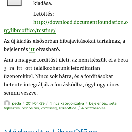
kiadása.
Letöltés:
http://download.documentfoundation.o
rg/libreoffice/testing/
Az új kiadás elsősorban hibajavításokat tartalmaz, a
bejelentés
itt
olvasható.
Ami a magyar fordítást illeti, az nem készült el a beta
3-ra, itt-ott találkozhatunk lefordítatlan
üzenetekkel. Nincs sok hátra, és a fordításokat
hetente integrálják a forráskódba, úgyhogy nincs
semmi veszve.
Szerző
Közzétéve
Kategória
Címke
peda
2011-04-29
Nincs kategorizálva
bejelentés
,
béta
,
LibreOffice
fejlesztés
,
honosítás
,
közösség
,
libreoffice
4 hozzászólás
3.4
beta
3
című
bejegyzéshez