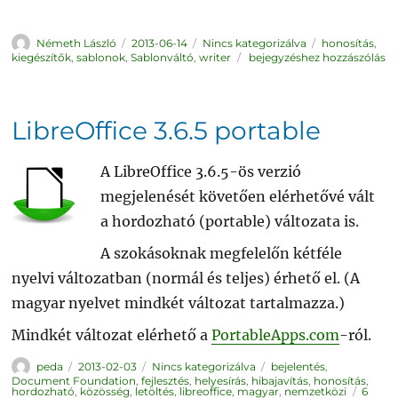
Szerző
Közzétéve
Kategória
Címke
Németh László
2013-06-14
Nincs kategorizálva
honosítás
,
Sablonváltó
kiegészítők
,
sablonok
,
Sablonváltó
,
writer
bejegyzéshez hozzászólás
1.2.7b
LibreOffice 3.6.5 portable
A LibreOffice 3.6.5-ös verzió
megjelenését követően elérhetővé vált
a hordozható (portable) változata is.
A szokásoknak megfelelőn kétféle
nyelvi változatban (normál és teljes) érhető el. (A
magyar nyelvet mindkét változat tartalmazza.)
Mindkét változat elérhető a
PortableApps.com
-ról.
Szerző
Közzétéve
Kategória
Címke
peda
2013-02-03
Nincs kategorizálva
bejelentés
,
Document Foundation
,
fejlesztés
,
helyesírás
,
hibajavítás
,
honosítás
,
hordozható
,
közösség
,
letöltés
,
libreoffice
,
magyar
,
nemzetközi
6