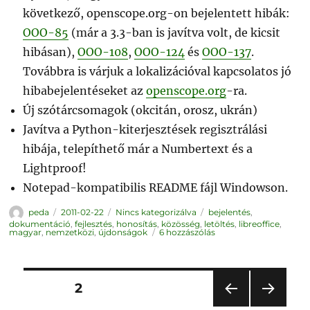
következő, openscope.org-on bejelentett hibák:
OOO-85
(már a 3.3-ban is javítva volt, de kicsit
hibásan),
OOO-108
,
OOO-124
és
OOO-137
.
Továbbra is várjuk a lokalizációval kapcsolatos jó
hibabejelentéseket az
openscope.org
-ra.
Új szótárcsomagok (okcitán, orosz, ukrán)
Javítva a Python-kiterjesztések regisztrálási
hibája, telepíthető már a Numbertext és a
Lightproof!
Notepad-kompatibilis README fájl Windowson.
Szerző
Közzétéve
Kategória
Címke
peda
2011-02-22
Nincs kategorizálva
bejelentés
,
dokumentáció
,
fejlesztés
,
honosítás
,
közösség
,
letöltés
,
libreoffice
,
Megjelent
magyar
,
nemzetközi
,
újdonságok
6 hozzászólás
a
LibreOffice
3.3.1
című
bejegyzéshez
Bejegyzések
OLDAL
2