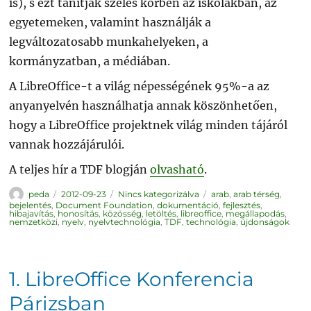
is), s ezt tanítják széles körben az iskolákban, az
egyetemeken, valamint használják a
legváltozatosabb munkahelyeken, a
kormányzatban, a médiában.
A LibreOffice-t a világ népességének 95%-a az
anyanyelvén használhatja annak köszönhetően,
hogy a LibreOffice projektnek világ minden tájáról
vannak hozzájárulói.
A teljes hír a TDF blogján
olvasható
.
Szerző
Közzétéve
Kategória
Címke
peda
2012-09-23
Nincs kategorizálva
arab
,
arab térség
,
bejelentés
,
Document Foundation
,
dokumentáció
,
fejlesztés
,
hibajavítás
,
honosítás
,
közösség
,
letöltés
,
libreoffice
,
megállapodás
,
nemzetközi
,
nyelv
,
nyelvtechnológia
,
TDF
,
technológia
,
újdonságok
1. LibreOffice Konferencia
Párizsban