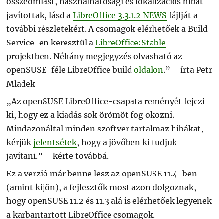
összeomlást, használhatósági és lokalizációs hibát
javítottak, lásd a
LibreOffice 3.3.1.2 NEWS
fájlját a
további részletekért. A csomagok elérhetőek a Build
Service-en keresztül a
LibreOffice:Stable
projektben. Néhány megjegyzés olvasható az
openSUSE-féle LibreOffice build
oldalon
.” – írta Petr
Mladek
„Az openSUSE LibreOffice-csapata reményét fejezi
ki, hogy ez a kiadás sok örömöt fog okozni.
Mindazonáltal minden szoftver tartalmaz hibákat,
kérjük
jelentsétek
, hogy a jövőben ki tudjuk
javítani.” – kérte továbbá.
Ez a verzió már benne lesz az openSUSE 11.4-ben
(amint kijön), a fejlesztők most azon dolgoznak,
hogy openSUSE 11.2 és 11.3 alá is elérhetőek legyenek
a karbantartott LibreOffice csomagok.