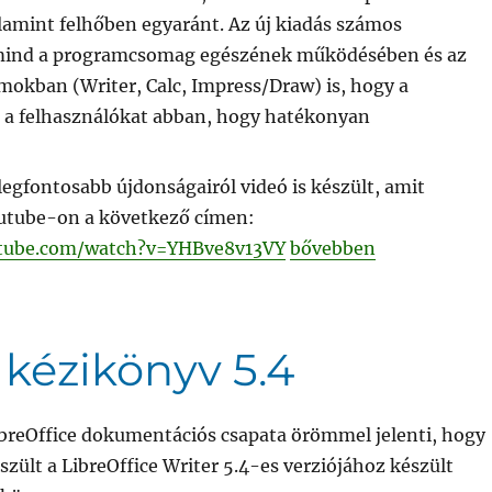
lamint felhőben egyaránt. Az új kiadás számos
mind a programcsomag egészének működésében és az
mokban (Writer, Calc, Impress/Draw) is, hogy a
e a felhasználókat abban, hogy hatékonyan
 legfontosabb újdonságairól videó is készült, amit
utube-on a következő címen:
„A The Document Founda
tube.com/watch?v=YHBve8v13VY
bővebben
 kézikönyv 5.4
breOffice dokumentációs csapata örömmel jelenti, hogy
szült a LibreOffice Writer 5.4-es verziójához készült