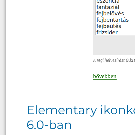
A régi helyesírást (AkH
„Magyar nyelvi fe
bővebben
Elementary ikonké
6.0-ban