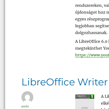
rendszereken, va
újdonságot hoz 
egyes részprogra
legjobban segíts
dolgozhassanak.
A LibreOffice 6.0
megtekinthet Yo
https://www.you
LibreOffice Writer
A Li
elké
Szerző
peda