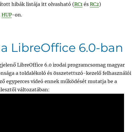
ított hibák listája itt olvasható (
RC1
és
RC2
)
a
HUP
-on.
a LibreOffice 6.0-ban
elenő LibreOffice 6.0 irodai programcsomag magyar
nsága a toldalékoló és összetettszó-kezelő felhasználói
ező egyperces videó ennek működését mutatja be a
jlesztői változatában: