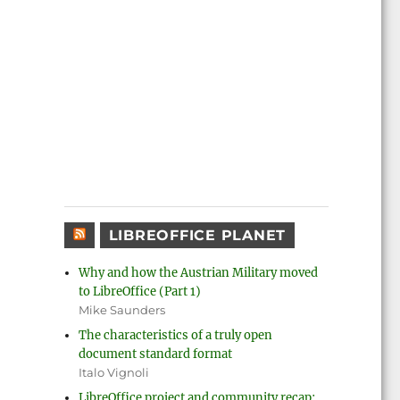
LIBREOFFICE PLANET
Why and how the Austrian Military moved
to LibreOffice (Part 1)
Mike Saunders
The characteristics of a truly open
document standard format
Italo Vignoli
LibreOffice project and community recap: