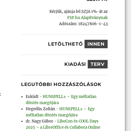
Kérjük, ajánja fel SZJA 1%-át az
FSF.hu Alapítványnak
Adószám: 18247806-1-43
LETÖLTHETŐ
INNEN
KIADÁSI
TERV
LEGUTÓBBI HOZZÁSZÓLÁSOK
z
Esküdt
-
HUNSPELL± – Egy méltatlan
döntés margójára
Hegedüs Zoltán
-
HUNSPELL± – Egy
méltatlan döntés margójára
dr. Nagy Gábor
-
LiboCon és COOL Days
2025 – a LibreOffice és Collabora Online