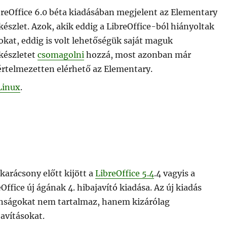
breOffice 6.0 béta kiadásában megjelent az Elementary
készlet. Azok, akik eddig a LibreOffice-ból hiányoltak
okat, eddig is volt lehetőségük saját maguk
készletet
csomagolni
hozzá, most azonban már
értelmezetten elérhető az Elementary.
Linux
.
karácsony előtt kijött a
LibreOffice 5.4
.4 vagyis a
Office új ágának 4. hibajavító kiadása. Az új kiadás
nságokat nem tartalmaz, hanem kizárólag
javításokat.