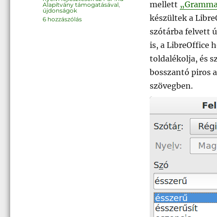
mellett
„Grammar
Alapítvány támogatásával
,
újdonságok
készültek a Libre
Magyar
6 hozzászólás
nyelvi
fejlesztések
szótárba felvett
II–
III.
is, a LibreOffice
című
bejegyzéshez
toldalékolja, és 
bosszantó piros a
szövegben.