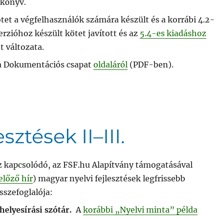
ikönyv.
tet a végfelhasználók számára készült és a korrábi 4.2-
erzióhoz készült kötet javított és az
5.4-es kiadáshoz
tt változata.
 a Dokumentációs csapat
oldaláról
(PDF-ben).
sztések II–III.
z kapcsolódó, az FSF.hu Alapítvány támogatásával
előző hír
) magyar nyelvi fejlesztések legfrissebb
szefoglalója:
helyesírási szótár.
A
korábbi „Nyelvi minta” példa