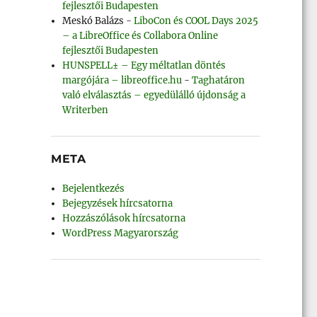
fejlesztői Budapesten
Meskó Balázs
-
LiboCon és COOL Days 2025
– a LibreOffice és Collabora Online
fejlesztői Budapesten
HUNSPELL± – Egy méltatlan döntés
margójára – libreoffice.hu
-
Taghatáron
való elválasztás – egyedülálló újdonság a
Writerben
tion bejelenti a LibreOffice 6.0-t”
META
Bejelentkezés
Bejegyzések hírcsatorna
Hozzászólások hírcsatorna
WordPress Magyarország