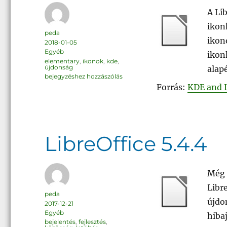
A Li
ikon
Szerző
peda
ikon
Közzétéve
2018-01-05
Kategória
Egyéb
ikon
Címke
elementary
,
ikonok
,
kde
,
újdonság
alap
Elementary
bejegyzéshez hozzászólás
ikonkészlet
Forrás:
KDE and 
a
LibreOffice
6.0-
ban
LibreOffice 5.4.4
Még 
Libre
Szerző
peda
újdo
Közzétéve
2017-12-21
Kategória
Egyéb
hiba
Címke
bejelentés
,
fejlesztés
,