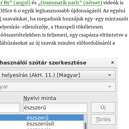
 By” (angol)
és
„Grammatik nach” (német)
videók is
Office 6.0 egyik leghasznosabb újdonságáról. Az egyéni
 új szavainkat, ha megadunk hozzájuk egy-egy mintaszót
 helyesírás-ellenőrzője, a Hunspell tökéletesen
szóösszetételekben is felismeri, egy csapásra eltüntetve a
láhúzásokat az új szavak minden előfordulásáról a