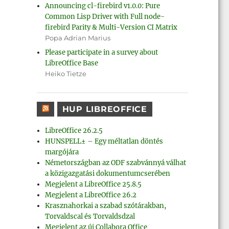
Announcing cl-firebird v1.0.0: Pure
Common Lisp Driver with Full node-
firebird Parity & Multi-Version CI Matrix
Popa Adrian Marius
Please participate in a survey about
LibreOffice Base
Heiko Tietze
HUP LIBREOFFICE
LibreOffice 26.2.5
HUNSPELL± – Egy méltatlan döntés
margójára
Németországban az ODF szabvánnyá válhat
a közigazgatási dokumentumcserében
Megjelent a LibreOffice 25.8.5
Megjelent a LibreOffice 26.2
Krasznahorkai a szabad szótárakban,
Torvaldscal és Torvaldsdzal
Megjelent az új Collabora Office