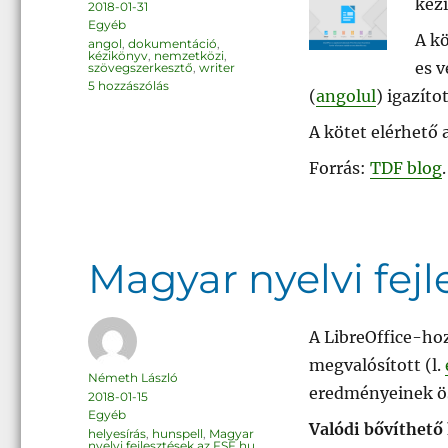
kéz
Közzétéve
2018-01-31
Kategória
Egyéb
A kö
Címke
angol
,
dokumentáció
,
kézikönyv
,
nemzetközi
,
es v
szövegszerkesztő
,
writer
LibreOffice
5 hozzászólás
(
angolul
) igazíto
Writer
kézikönyv
5.4
A kötet elérhető
című
bejegyzéshez
Forrás:
TDF blog
.
Magyar nyelvi fejle
A LibreOffice-ho
megvalósított (l.
Szerző
Németh László
eredményeinek ös
Közzétéve
2018-01-15
Kategória
Egyéb
Valódi bővíthető 
Címke
helyesírás
,
hunspell
,
Magyar
nyelvi fejlesztések az FSF.hu