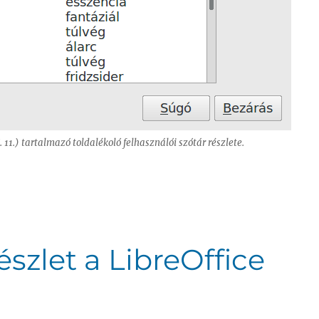
. 11.) tartalmazó toldalékoló felhasználói szótár részlete.
jlesztések II–III.”
szlet a LibreOffice