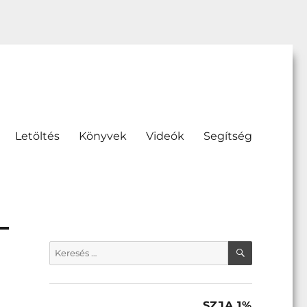
Letöltés
Könyvek
Videók
Segítség
KERESÉS
Keresés
a
következő
kifejezésre:
SZJA 1%