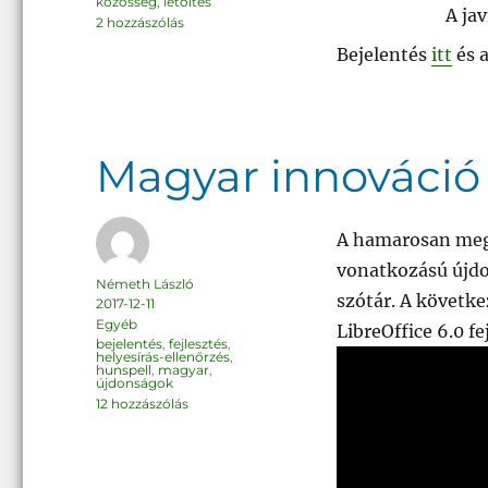
közösség
,
letöltés
A jav
LibreOffice
2 hozzászólás
5.4.4
című
Bejelentés
itt
és 
bejegyzéshez
Magyar innováció 
A hamarosan megj
vonatkozású újdo
Szerző
Németh László
szótár. A követk
Közzétéve
2017-12-11
Kategória
Egyéb
LibreOffice 6.0 fe
Címke
bejelentés
,
fejlesztés
,
helyesírás-ellenőrzés
,
hunspell
,
magyar
,
újdonságok
Magyar
12 hozzászólás
innováció
a
LibreOffice
6.0-
ban
című