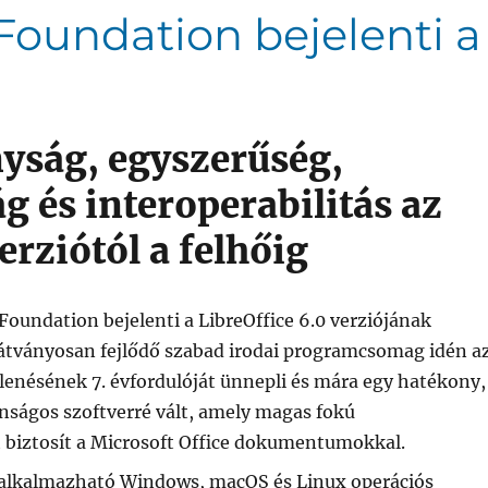
oundation bejelenti a
yság, egyszerűség,
g és interoperabilitás az
verziótól a felhőig
oundation bejelenti a LibreOffice 6.0 verziójának
látványosan fejlődő szabad irodai programcsomag idén a
lenésének 7. évfordulóját ünnepli és mára egy hatékony,
nságos szoftverré vált, amely magas fokú
t biztosít a Microsoft Office dokumentumokkal.
0 alkalmazható Windows, macOS és Linux operációs