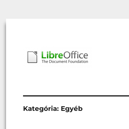
Libreoffice – A magyar közösség honlapja
libreoffice.hu
Kategória:
Egyéb