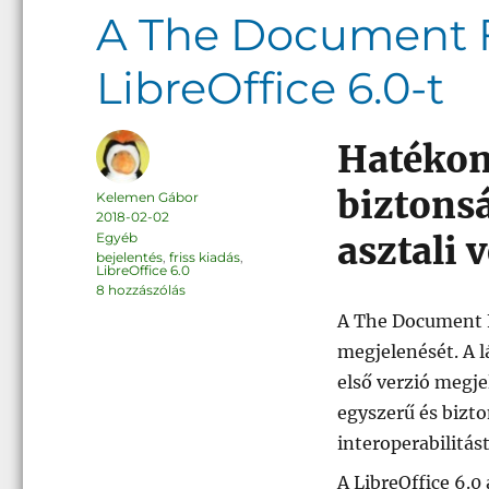
A The Document F
LibreOffice 6.0-t
Hatékon
biztonsá
Szerző
Kelemen Gábor
Közzétéve
2018-02-02
Kategória
Egyéb
asztali 
Címke
bejelentés
,
friss kiadás
,
LibreOffice 6.0
A
8 hozzászólás
The
Document
A The Document F
Foundation
bejelenti
megjelenését. A 
a
LibreOffice
első verzió megje
6.0-
t
című
egyszerű és bizto
bejegyzéshez
interoperabilitás
A LibreOffice 6.