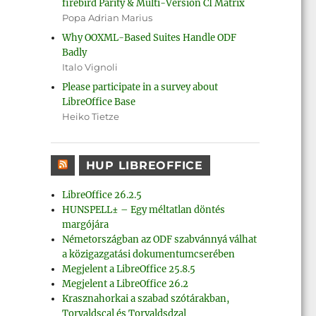
firebird Parity & Multi-Version CI Matrix
Popa Adrian Marius
Why OOXML-Based Suites Handle ODF
Badly
Italo Vignoli
Please participate in a survey about
LibreOffice Base
Heiko Tietze
HUP LIBREOFFICE
LibreOffice 26.2.5
HUNSPELL± – Egy méltatlan döntés
margójára
Németországban az ODF szabvánnyá válhat
a közigazgatási dokumentumcserében
Megjelent a LibreOffice 25.8.5
Megjelent a LibreOffice 26.2
Krasznahorkai a szabad szótárakban,
Torvaldscal és Torvaldsdzal