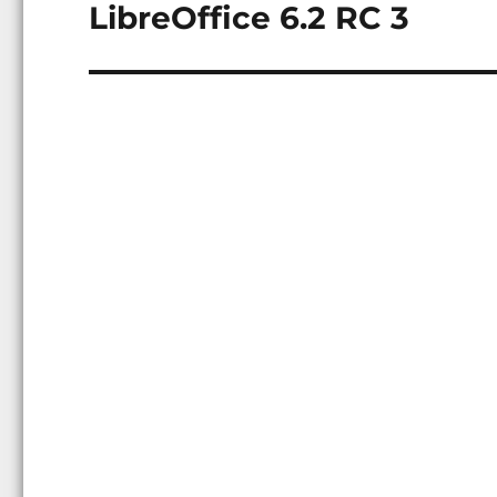
LibreOffice 6.2 RC 3
Következő
bejegyzés: