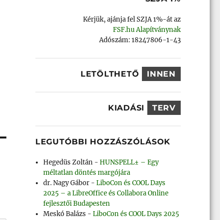
Kérjük, ajánja fel SZJA 1%-át az
FSF.hu Alapítványnak
Adószám: 18247806-1-43
LETÖLTHETŐ
INNEN
KIADÁSI
TERV
LEGUTÓBBI HOZZÁSZÓLÁSOK
Hegedüs Zoltán
-
HUNSPELL± – Egy
méltatlan döntés margójára
dr. Nagy Gábor
-
LiboCon és COOL Days
2025 – a LibreOffice és Collabora Online
fejlesztői Budapesten
Meskó Balázs
-
LiboCon és COOL Days 2025