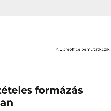
A Libreoffice bemutatkozik
tételes formázás
ban