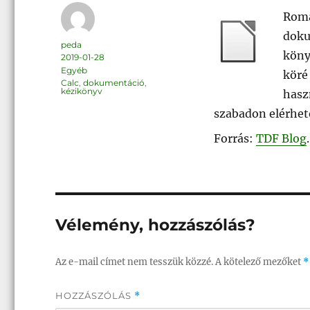
Roma
doku
Szerző
peda
köny
Közzétéve
2019-01-28
Kategória
Egyéb
köré
Címke
Calc
,
dokumentáció
,
kézikönyv
hasz
szabadon elérhet
Forrás:
TDF Blog
.
Vélemény, hozzászólás?
Az e-mail címet nem tesszük közzé.
A kötelező mezőket
*
HOZZÁSZÓLÁS
*