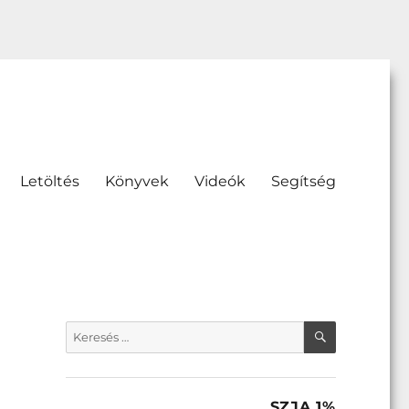
Letöltés
Könyvek
Videók
Segítség
KERESÉS
Keresés
a
következő
kifejezésre:
SZJA 1%