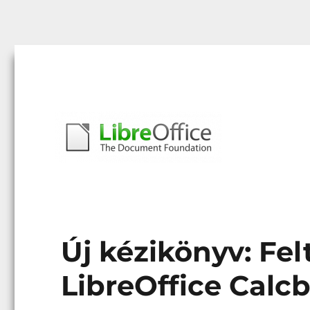
Libreoffice – A magyar közösség honlapja
libreoffice.hu
Új kézikönyv: Fel
LibreOffice Calc