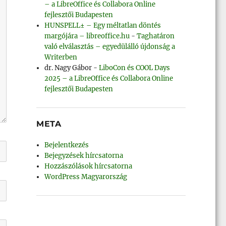
– a LibreOffice és Collabora Online
fejlesztői Budapesten
HUNSPELL± – Egy méltatlan döntés
margójára – libreoffice.hu
-
Taghatáron
való elválasztás – egyedülálló újdonság a
Writerben
dr. Nagy Gábor
-
LiboCon és COOL Days
2025 – a LibreOffice és Collabora Online
fejlesztői Budapesten
META
Bejelentkezés
Bejegyzések hírcsatorna
Hozzászólások hírcsatorna
WordPress Magyarország