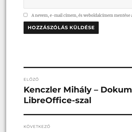
A nevem, e-mail címem, és weboldalcímem mentése 
Bejegyzés
ELŐZŐ
navigáció
Kenczler Mihály – Doku
Korábbi
bejegyzés:
LibreOffice-szal
KÖVETKEZŐ