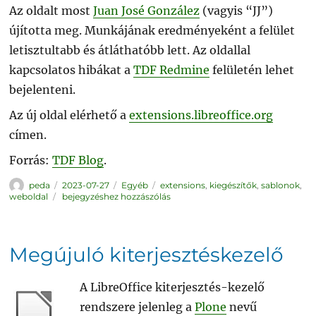
Az oldalt most
Juan José González
(vagyis “JJ”)
újította meg. Munkájának eredményeként a felület
letisztultabb és átláthatóbb lett. Az oldallal
kapcsolatos hibákat a
TDF Redmine
felületén lehet
bejelenteni.
Az új oldal elérhető a
extensions.libreoffice.org
címen.
Forrás:
TDF Blog
.
Szerző
Közzétéve
Kategória
Címke
peda
2023-07-27
Egyéb
extensions
,
kiegészítők
,
sablonok
,
Megújult
weboldal
bejegyzéshez hozzászólás
a
kiegészítők
oldala
Megújuló kiterjesztéskezelő
A LibreOffice kiterjesztés-kezelő
rendszere jelenleg a
Plone
nevű