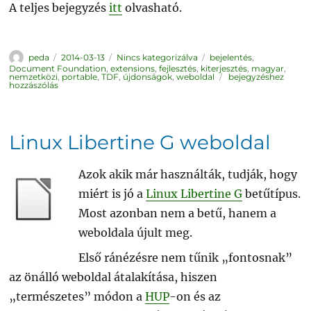
A teljes bejegyzés
itt
olvasható.
Szerző
Közzétéve
Kategória
Címke
peda
2014-03-13
Nincs kategorizálva
bejelentés
,
Document Foundation
,
extensions
,
fejlesztés
,
kiterjesztés
,
magyar
,
Megújuló
nemzetközi
,
portable
,
TDF
,
újdonságok
,
weboldal
bejegyzéshez
kiterjesztéskezelő
hozzászólás
Linux Libertine G weboldal
Azok akik már használták, tudják, hogy
miért is jó a
Linux Libertine G
betűtípus.
Most azonban nem a betű, hanem a
weboldala újult meg.
Első ránézésre nem tűnik „fontosnak”
az önálló weboldal átalakítása, hiszen
„természetes” módon a
HUP
-on és az