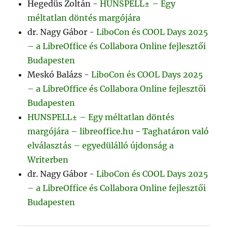
Hegedüs Zoltán
-
HUNSPELL± – Egy
méltatlan döntés margójára
dr. Nagy Gábor
-
LiboCon és COOL Days 2025
– a LibreOffice és Collabora Online fejlesztői
Budapesten
Meskó Balázs
-
LiboCon és COOL Days 2025
– a LibreOffice és Collabora Online fejlesztői
Budapesten
HUNSPELL± – Egy méltatlan döntés
margójára – libreoffice.hu
-
Taghatáron való
elválasztás – egyedülálló újdonság a
Writerben
dr. Nagy Gábor
-
LiboCon és COOL Days 2025
– a LibreOffice és Collabora Online fejlesztői
Budapesten