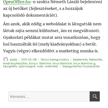
OpenOffice.hu
-n szokta Németh László bejelenteni
az új betűket (fejlesztéseket, s a hozzájuk
kapcsolódó dokumentációt).
Ám azok, akik eddig a weboldalat is látogatták nem
láttak rajta semmi különöset, ám ez megváltozott.
Gyakorlati példákat mutat arra vonatkozóan, hogy
hol használták fel (mely kiadványokban) a betűt.
Vagyis (végre) elkezdődött a marketing munka is.
Szerző
Közzétéve
Kategória
Címke
peda
2011-02-08
Nincs kategorizálva
bejelentés
,
fejlesztés
,
kiadványkészítés
,
könyv
,
libertine
,
linux libertine
,
linux libertine g
,
Linux
tipográfia
,
újdonságok
,
web
,
weboldal
bejegyzéshez hozzászólás
Libertine
G
weboldal
KER
Keresés
a
következő