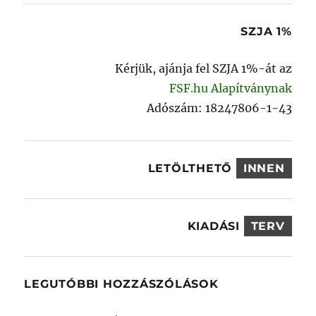
kifejezésre:
SZJA 1%
Kérjük, ajánja fel SZJA 1%-át az
FSF.hu Alapítványnak
Adószám: 18247806-1-43
LETÖLTHETŐ
INNEN
KIADÁSI
TERV
LEGUTÓBBI HOZZÁSZÓLÁSOK