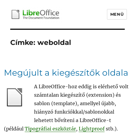
MENÜ
libreoffice.hu
Címke:
weboldal
Megújult a kiegészítők oldala
A LibreOffice-hoz eddig is elérhető volt
számtalan kiegészítő (extension) és
sablon (template), amellyel újabb,
hiányzó funkciókkal/sablonokkal
lehetett bővíteni a LibreOffice-t
(például
Tipográfiai eszköztár
,
Lightproof
stb.).