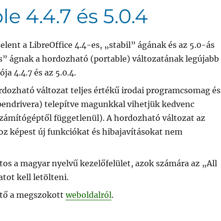
e 4.4.7 és 5.0.4
elent a LibreOffice 4.4-es, „stabil” ágának és az 5.0-ás
ss” ágnak a hordozható (portable) változatának legújabb
ója 4.4.7 és az 5.0.4.
rdozható változat teljes értékű irodai programcsomag és
(pendrivera) telepítve magunkkal vihetjük kedvenc
számítógéptől függetlenül). A hordozható változat az
oz képest új funkciókat és hibajavításokat nem
os a magyar nyelvű kezelőfelület, azok számára az „All
ot kell letölteni.
ető a megszokott
weboldalról
.