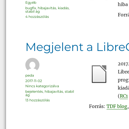
Kategória
Egyéb
hiba 
Címke
bugfix
,
hibajavítás
,
kiadás
,
stabil ág
Forr
LibreOffice
4 hozzászólás
6.4.4
című
bejegyzéshez
Megjelent a LibreO
2017
Libre
Szerző
peda
prog
Közzétéve
2017-11-02
Kategória
Nincs kategorizálva
kiad
Címke
bejelentés
,
hibajavítás
,
stabil
ág
(
RC1
Megjelent
13 hozzászólás
a
Forrás:
TDF blog
LibreOffice
5.3.7
című
bejegyzéshez