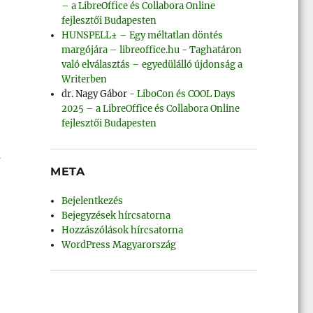
– a LibreOffice és Collabora Online
fejlesztői Budapesten
HUNSPELL± – Egy méltatlan döntés
margójára – libreoffice.hu
-
Taghatáron
való elválasztás – egyedülálló újdonság a
Writerben
dr. Nagy Gábor
-
LiboCon és COOL Days
2025 – a LibreOffice és Collabora Online
fejlesztői Budapesten
a
META
Bejelentkezés
Bejegyzések hírcsatorna
Hozzászólások hírcsatorna
WordPress Magyarország