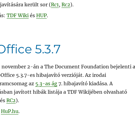
javítására került sor (
Rc1
,
Rc2
).
ás:
TDF Wiki
és
HUP
.
ffice 5.3.7
. november 2-án a The Document Foundation bejelenti 
Office 5.3.7-es hibajavító verzióját. Az irodai
ramcsomag az
5.3-as ág
7. hibajavító kiadása. A
ásban javított hibák listája a TDF Wikijében olvasható
és
RC2
).
,
HuP.hu
.