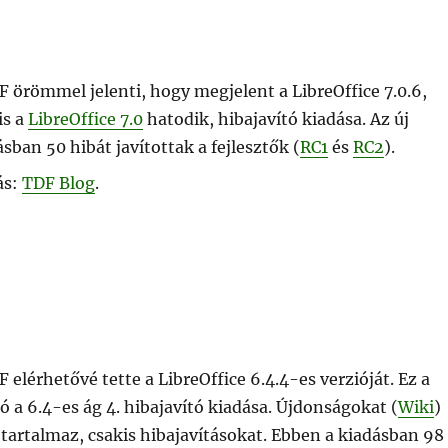
F örömmel jelenti, hogy megjelent a LibreOffice 7.0.6,
is a
LibreOffice 7.0
hatodik, hibajavító kiadása. Az új
sban 50 hibát javítottak a fejlesztők (
RC1
és
RC2
).
ás:
TDF Blog
.
 elérhetővé tette a LibreOffice 6.4.4-es verzióját. Ez a
ó a 6.4-es ág 4. hibajavító kiadása. Újdonságokat (
Wiki
)
tartalmaz, csakis hibajavításokat. Ebben a kiadásban 98