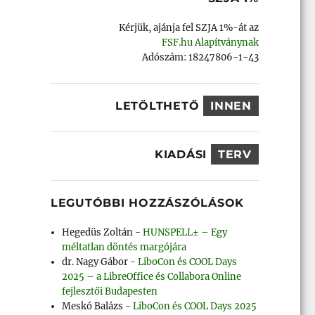
Kérjük, ajánja fel SZJA 1%-át az
FSF.hu Alapítványnak
Adószám: 18247806-1-43
LETÖLTHETŐ
INNEN
KIADÁSI
TERV
LEGUTÓBBI HOZZÁSZÓLÁSOK
Hegedüs Zoltán
-
HUNSPELL± – Egy
méltatlan döntés margójára
dr. Nagy Gábor
-
LiboCon és COOL Days
2025 – a LibreOffice és Collabora Online
fejlesztői Budapesten
Meskó Balázs
-
LiboCon és COOL Days 2025