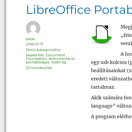
LibreOffice Portabl
Megj
„fri
Szerző
peda
verzi
Közzétéve
2016-01-17
Kategória
Nincs kategorizálva
A ho
Címke
bejelentés
,
Document
Foundation
,
dokumentáció
,
egy usb kulcsra 
portableapps
,
stabil ág
LibreOffice
20 hozzászólás
beállításainkat (
Portable
4.4.7
és
eredeti változath
5.0.4
című
tartalmaz.
bejegyzéshez
Akik számára font
language” változat
A program elérh