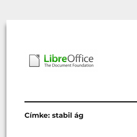
Libreoffice – A magyar közösség honlapja
libreoffice.hu
Címke:
stabil ág