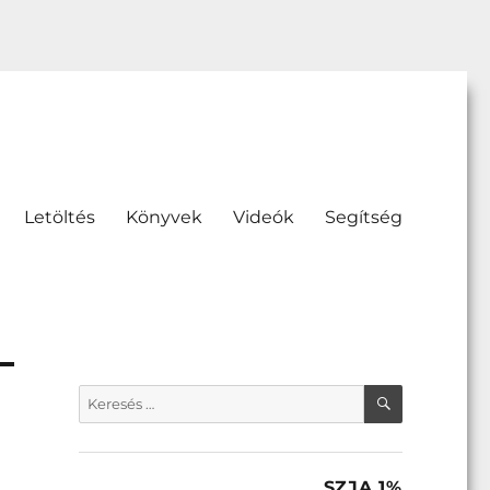
Letöltés
Könyvek
Videók
Segítség
KERESÉS
Keresés
a
következő
kifejezésre:
SZJA 1%