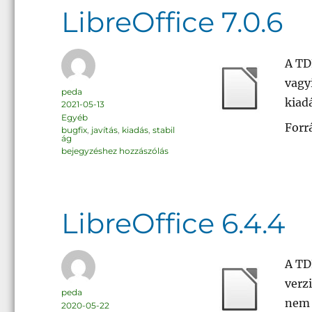
LibreOffice 7.0.6
A TD
vagy
Szerző
peda
kiadá
Közzétéve
2021-05-13
Kategória
Egyéb
Forr
Címke
bugfix
,
javítás
,
kiadás
,
stabil
ág
LibreOffice
bejegyzéshez hozzászólás
7.0.6
LibreOffice 6.4.4
A TDF
verzi
Szerző
peda
nem 
Közzétéve
2020-05-22