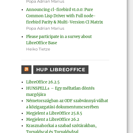
Popa Adrian Marius
Announcing cl-firebird v1.0.0: Pure
Common Lisp Driver with Full node-
firebird Parity & Multi-Version CI Matrix
Popa Adrian Marius
Please participate in a survey about
LibreOffice Base
Heiko Tietze
HUP LIBREOFFICE
LibreOffice 26.2.5
HUNSPELL± – Egy méltatlan döntés
margójára
Németországban az ODF szabvánnyá válhat
a közigazgatási dokumentumcserében
Megjelent a LibreOffice 25.8.5
Megjelent a LibreOffice 26.2
Krasznahorkai a szabad szótárakban,
Torvaldscal és Torvaldsdzal