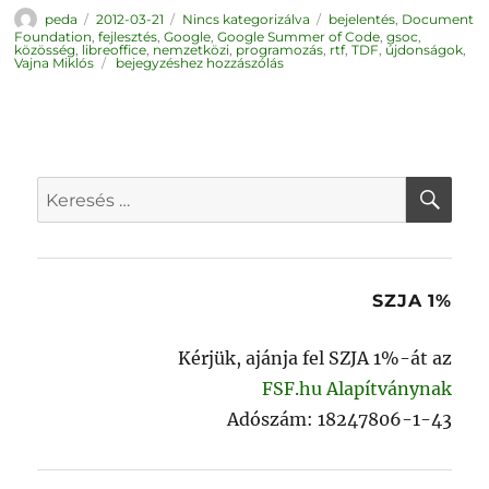
Szerző
Közzétéve
Kategória
Címke
peda
2012-03-21
Nincs kategorizálva
bejelentés
,
Document
Foundation
,
fejlesztés
,
Google
,
Google Summer of Code
,
gsoc
,
közösség
,
libreoffice
,
nemzetközi
,
programozás
,
rtf
,
TDF
,
újdonságok
,
LibreOffice
Vajna Miklós
bejegyzéshez hozzászólás
GSoC
2012
KER
Keresés
a
következő
kifejezésre:
SZJA 1%
Kérjük, ajánja fel SZJA 1%-át az
FSF.hu Alapítványnak
Adószám: 18247806-1-43