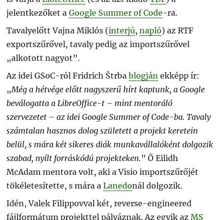
jelentkezőket a
Google Summer of Code
-ra.
Tavalyelőtt Vajna Miklós (
interjú
,
napló
) az RTF
exportszűrővel, tavaly pedig az importszűrővel
„alkotott nagyot”.
Az idei GSoC-ról Fridrich Štrba
blogján
ekképp ír:
„
Még a hétvége előtt nagyszerű hírt kaptunk, a Google
beválogatta a LibreOffice-t – mint mentoráló
szervezetet – az idei Google Summer of Code-ba. Tavaly
számtalan hasznos dolog született a projekt keretein
belül, s mára két sikeres diák munkavállalóként dolgozik
szabad, nyílt forráskódú projekteken.
” Ő Eilidh
McAdam mentora volt, aki a Visio importszűrőjét
tökéletesítette, s mára a
Lanedo
nál dolgozik.
Idén, Valek Filippovval két, reverse-engineered
fájlformátum projekttel pályáznak. Az egyik az
MS