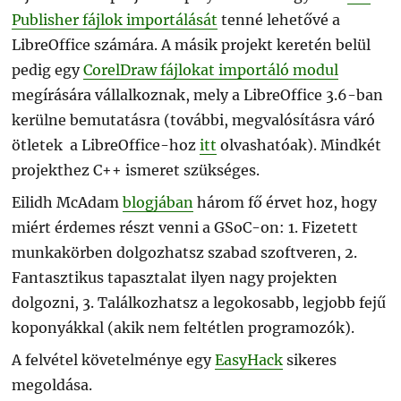
Publisher fájlok importálását
tenné lehetővé a
LibreOffice számára. A másik projekt keretén belül
pedig egy
CorelDraw fájlokat importáló modul
megírására vállalkoznak, mely a LibreOffice 3.6-ban
kerülne bemutatásra (további, megvalósításra váró
ötletek a LibreOffice-hoz
itt
olvashatóak). Mindkét
projekthez C++ ismeret szükséges.
Eilidh McAdam
blogjában
három fő érvet hoz, hogy
miért érdemes részt venni a GSoC-on: 1. Fizetett
munkakörben dolgozhatsz szabad szoftveren, 2.
Fantasztikus tapasztalat ilyen nagy projekten
dolgozni, 3. Találkozhatsz a legokosabb, legjobb fejű
koponyákkal (akik nem feltétlen programozók).
A felvétel követelménye egy
EasyHack
sikeres
megoldása.