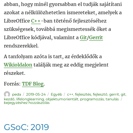
abban, hogy minél gyorsabban el tudják sajátítani
azokat a nélkülözhetetlen ismereteket, amelyek a
LibreOffice
C++
-ban történő fejlesztéséhez
szükségesek, továbbá megismertessék őket a
LibreOffice kódjával, valamint a
Git
/
Gerrit
rendszerekkel.
A tanfolyam azóta is tart, az érdeklődők a
Wikioldalon
találják meg az eddig megjelent
részeket.
Forrás:
TDF Blog
.
Szerző
Közzétéve
Kategória
Címke
peda
2019-05-24
Egyéb
c++
,
fejlesztés
,
fejlesztő
,
gerrit
,
git
,
A
kezdő
,
lifelonglearning
,
objektumorientált
,
programozás
,
tanulás
Libre
bejegyzéshez hozzászólás
fejle
onlin
kurz
GSoC: 2019