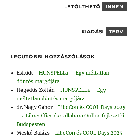
LETÖLTHETŐ
INNEN
KIADÁSI
TERV
LEGUTÓBBI HOZZÁSZÓLÁSOK
Esküdt
-
HUNSPELL± – Egy méltatlan
döntés margójára
Hegedüs Zoltán
-
HUNSPELL± – Egy
méltatlan döntés margójára
dr. Nagy Gábor
-
LiboCon és COOL Days 2025
– a LibreOffice és Collabora Online fejlesztői
Budapesten
Meskó Balázs
-
LiboCon és COOL Days 2025