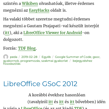
szintén a
Wikiben
olvashatóak, illetve érdemes
megnézni az
EasyHacks
oldalt is.
Ha valaki többet szeretne megtudni érdemes
megnézni a Gautam Prajapati-val készült interjút
(
itt
), aki a
LibreOffice Viewer for Android
-on
dolgozott.
Forrás:
TDF Blog
.
Szerző
Közzétéve
Kategória
Címke
peda
2019-02-28
Egyéb
Google Summer of Code
,
gsoc
,
GSoC:
gyakornok
,
programozás
,
szakmai gyakorlat
bejegyzéshez
2019
hozzászólás
LibreOffice GSoC 2012
A korábbi évekhez hasonlóan
(tavalyiról
itt
és
itt
és
itt
bővebben) idén
is várja a
LibreOffice
(és az azt kiadó
TDF
) a