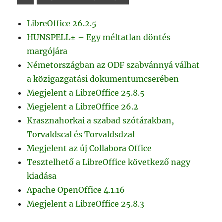
LibreOffice 26.2.5
HUNSPELL± – Egy méltatlan döntés
margójára
Németországban az ODF szabvánnyá válhat
a közigazgatási dokumentumcserében
Megjelent a LibreOffice 25.8.5
Megjelent a LibreOffice 26.2
Krasznahorkai a szabad szótárakban,
Torvaldscal és Torvaldsdzal
Megjelent az új Collabora Office
Tesztelhető a LibreOffice következő nagy
kiadása
Apache OpenOffice 4.1.16
Megjelent a LibreOffice 25.8.3