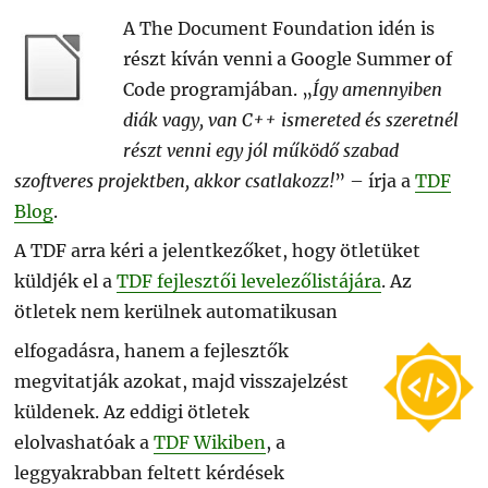
A The Document Foundation idén is
részt kíván venni a Google Summer of
Code programjában. „
Így amennyiben
diák vagy, van C++ ismereted és szeretnél
részt venni egy jól működő szabad
szoftveres projektben, akkor csatlakozz!
” – írja a
TDF
Blog
.
A TDF arra kéri a jelentkezőket, hogy ötletüket
küldjék el a
TDF fejlesztői levelezőlistájára
. Az
ötletek nem kerülnek automatikusan
elfogadásra, hanem a fejlesztők
megvitatják azokat, majd visszajelzést
küldenek. Az eddigi ötletek
elolvashatóak a
TDF Wikiben
, a
leggyakrabban feltett kérdések