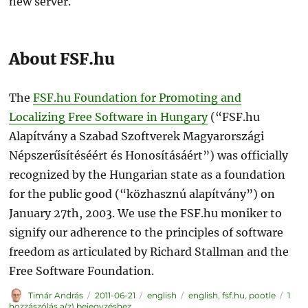
new server.
About FSF.hu
The
FSF.hu Foundation for Promoting and
Localizing Free Software in Hungary
(“FSF.hu
Alapítvány a Szabad Szoftverek Magyarországi
Népszerűsítéséért és Honosításáért”) was officially
recognized by the Hungarian state as a foundation
for the public good (“közhasznú alapítvány”) on
January 27th, 2003. We use the FSF.hu moniker to
signify our adherence to the principles of software
freedom as articulated by Richard Stallman and the
Free Software Foundation.
Szerző
Közzétéve
Kategória
Címke
Timár András
2011-06-21
english
english
,
fsf.hu
,
pootle
1
FSF.hu
hozzászólás a(z)
bejegyzéshez