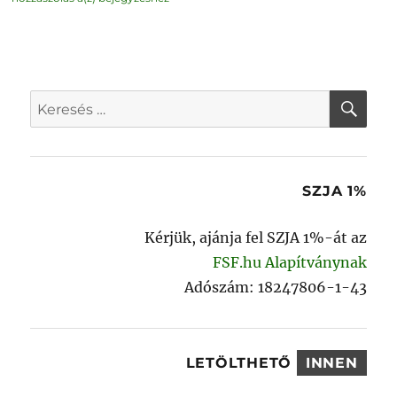
donated
a
new
Pootle
server
to
TDF
KER
Keresés
a
következő
kifejezésre:
SZJA 1%
Kérjük, ajánja fel SZJA 1%-át az
FSF.hu Alapítványnak
Adószám: 18247806-1-43
LETÖLTHETŐ
INNEN