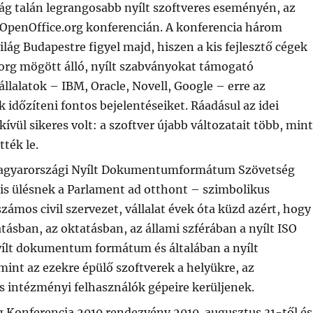
lág talán legrangosabb nyílt szoftveres eseményén, az
OpenOffice.org konferencián. A konferencia három
ilág Budapestre figyel majd, hiszen a kis fejlesztő cégek
.org mögött álló, nyílt szabványokat támogató
állalatok – IBM, Oracle, Novell, Google – erre az
 időzíteni fontos bejelentéseiket. Ráadásul az idei
ívül sikeres volt: a szoftver újabb változatait több, mint
tték le.
agyarországi Nyílt Dokumentumformátum Szövetség
ris ülésnek a Parlament ad otthont – szimbolikus
számos civil szervezet, vállalat évek óta küzd azért, hogy
tásban, az oktatásban, az állami szférában a nyílt ISO
ílt dokumentum formátum és általában a nyílt
int az ezekre épülő szoftverek a helyükre, az
s intézményi felhasználók gépeire kerüljenek.
g Konferencia 2010 rendezvény 2010. augusztus 31-től és