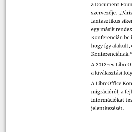
a Document Found
szervezője. „Pári
fantasztikus sike
egy másik rendezv
Konferencián be i
hogy így alakult,
Konferenciának.
A 2012-es LibreOf
a kiválasztási fo
A LibreOffice Kon
migrációról, a fe
információkat tes
jelentkezését.