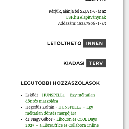
Kérjük, ajánja fel SZJA 1%-át az
FSF.hu Alapítványnak
Adószám: 18247806-1-43
LETÖLTHETŐ
INNEN
KIADÁSI
TERV
LEGUTÓBBI HOZZÁSZÓLÁSOK
Esküdt
-
HUNSPELL± – Egy méltatlan
döntés margójára
Hegedüs Zoltán
-
HUNSPELL± – Egy
méltatlan döntés margójára
dr. Nagy Gábor
-
LiboCon és COOL Days
2025 – a LibreOffice és Collabora Online