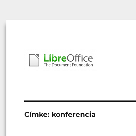
Libreoffice – A magyar közösség honlapja
libreoffice.hu
Címke:
konferencia