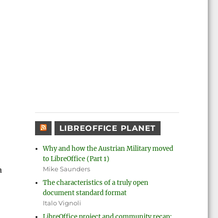
LIBREOFFICE PLANET
Why and how the Austrian Military moved
to LibreOffice (Part 1)
a
Mike Saunders
The characteristics of a truly open
document standard format
Italo Vignoli
LibreOffice project and community recap: