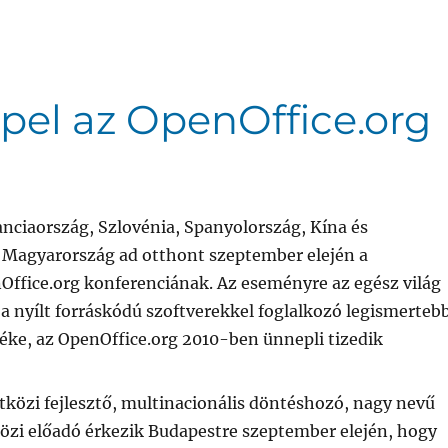
el az OpenOffice.org
nciaország, Szlovénia, Spanyolország, Kína és
 Magyarország ad otthont szeptember elején a
ffice.org konferenciának. Az eseményre az egész világ
 a nyílt forráskódú szoftverekkel foglalkozó legismerteb
éke, az OpenOffice.org 2010-ben ünnepli tizedik
közi fejlesztő, multinacionális döntéshozó, nagy nevű
özi előadó érkezik Budapestre szeptember elején, hogy