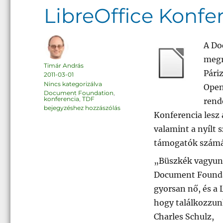
LibreOffice Konfer
A Do
megr
Szerző
Timár András
Pári
Közzétéve
2011-03-01
Kategória
Nincs kategorizálva
Open
Címke
Document Foundation
,
konferencia
,
TDF
rend
LibreOffice
bejegyzéshez hozzászólás
Konferencia
Konferencia lesz 
–
Párizs
valamint a nyílt
támogatók számá
„Büszkék vagyunk 
Document Foundat
gyorsan nő, és a 
hogy találkozzunk
Charles Schulz,