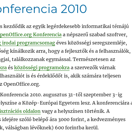
nferencia 2010
és kezdődik az egyik legérdekesebb informatikai témájú
penOffice.org Konferencia
a népszerű szabad szoftver,
g irodai programcsomag
éves közösségi seregszemléje,
őség kínálkozik arra, hogy a fejlesztők és a felhasználók,
agjai, találkozzanak egymással. Természetesen az
kra
és
közösségi programokra
a szervezők várnak
használót is és érdeklődőt is, akik számára teljesen
z OpenOffice.org.
 Konferencia 2010. augusztus 31-től szeptember 3-ig
elyszíne a Közép-Európai Egyetem lesz. A konferenciára 
isztrációs oldalon
vagy a helyszínen történik. A
s idejére szóló belépő ára 3000 forint, a kedvezményes
, válságban lévőknek) 600 forintba kerül.