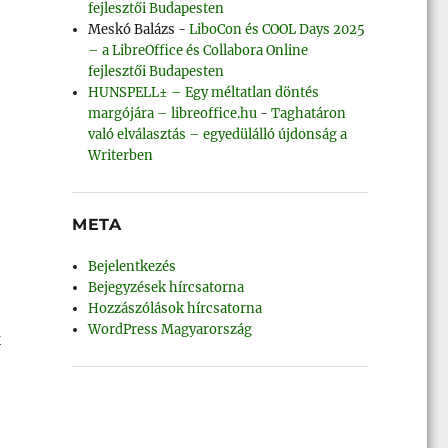
fejlesztői Budapesten
Meskó Balázs
-
LiboCon és COOL Days 2025
– a LibreOffice és Collabora Online
fejlesztői Budapesten
HUNSPELL± – Egy méltatlan döntés
margójára – libreoffice.hu
-
Taghatáron
való elválasztás – egyedülálló újdonság a
Writerben
META
Bejelentkezés
Bejegyzések hírcsatorna
Hozzászólások hírcsatorna
WordPress Magyarország
k