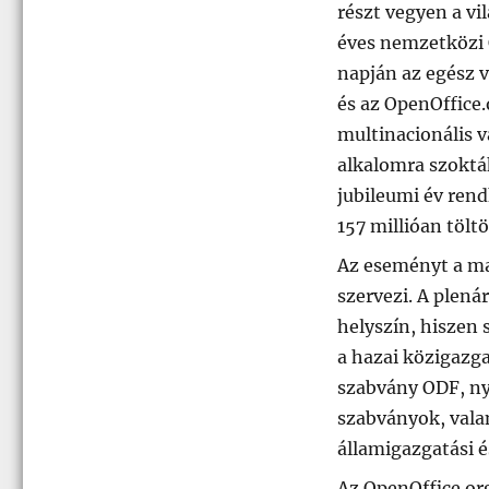
részt vegyen a vi
éves nemzetközi 
napján az egész v
és az OpenOffice
multinacionális v
alkalomra szokták
jubileumi év rendk
157 millióan töltö
Az eseményt a m
szervezi. A plená
helyszín, hiszen 
a hazai közigazga
szabvány ODF, ny
szabványok, valam
államigazgatási é
Az OpenOffice.or