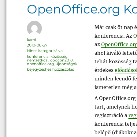
OpenOffice.org Ko
Már csak öt nap 
konferencia. Az
O
Szerző
kami
az
OpenOffice.or
Közzétéve
2010-08-27
Kategória
Nincs kategorizálva
ahol kiváló lehet
Címke
konferencia
,
közösség
,
nemzetközi
,
ooocon2010
,
tehát közösség t
openoffice.org
,
újdonságok
OpenOffice.org
érdekes
előadáso
bejegyzéshez hozzászólás
Konferencia
2010
minden leendő fel
ismeretlen még a
A OpenOffice.org
tart, amelynek h
regisztráció a
reg
konferencia telje
belépő (diákoknak