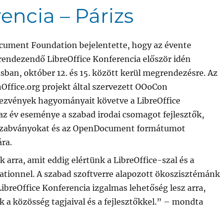
encia – Párizs
cument Foundation bejelentette, hogy az évente
endezendő LibreOffice Konferencia először idén
zsban, október 12. és 15. között kerül megrendezésre. Az
Office.org projekt által szervezett OOoCon
ezvények hagyományait követve a LibreOffice
az év eseménye a szabad irodai csomagot fejlesztők,
 szabványokat és az OpenDocument formátumot
ra.
arra, amit eddig elértünk a LibreOffice-szal és a
ionnel. A szabad szoftverre alapozott ökoszisztémánk
LibreOffice Konferencia izgalmas lehetőség lesz arra,
 a közösség tagjaival és a fejlesztőkkel.” – mondta