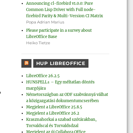
Announcing cl-firebird v1.0.0: Pure
Common Lisp Driver with Full node-
firebird Parity & Multi-Version CI Matrix
Popa Adrian Marius
Please participate in a survey about
LibreOffice Base
Heiko Tietze
HUP LIBREOFFICE
LibreOffice 26.2.5
HUNSPELL± – Egy méltatlan döntés
margójára
b
Németországban az ODF szabvánnyá válhat
a közigazgatási dokumentumcserében
Megjelent a LibreOffice 25.8.5
Megjelent a LibreOffice 26.2
Krasznahorkai a szabad szótárakban,
Torvaldscal és Torvaldsdzal
Megjelent az új Collabora Office