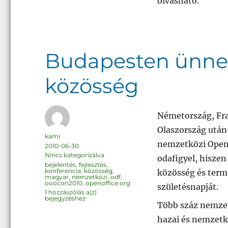
olvasható.
Budapesten ünnep
közösség
Németország, Fra
Olaszország után
Szerző
kami
nemzetközi OpenO
Közzétéve
2010-06-30
Kategória
Nincs kategorizálva
odafigyel, hiszen
Címke
bejelentés
,
fejlesztés
,
konferencia
,
közösség
,
közösség és term
magyar
,
nemzetközi
,
odf
,
ooocon2010
,
openoffice.org
születésnapját.
Budapesten
1 hozzászólás a(z)
ünnepel
bejegyzéshez
az
Több száz nemzet
OpenOffice.org
közösség
hazai és nemzetk