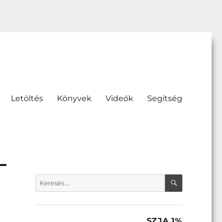
Letöltés
Könyvek
Videók
Segítség
KERESÉS
Keresés
a
következő
kifejezésre:
SZJA 1%