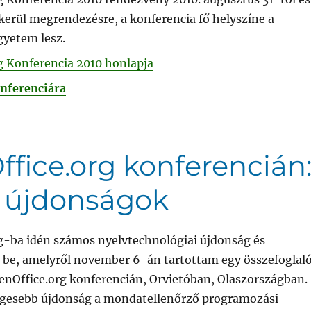
kerül megrendezésre, a konferencia fő helyszíne a
yetem lesz.
g Konferencia 2010 honlapja
onferenciára
fice.org konferencián
i újdonságok
g-ba idén számos nyelvtechnológiai újdonság és
t be, amelyről november 6-án tartottam egy összefoglal
penOffice.org konferencián, Orvietóban, Olaszországban.
egesebb újdonság a mondatellenőrző programozási