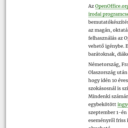
Az
OpenOffice.org
irodai programc
bemutatókészítésr
az magán, oktatás
felhasználás az O
vehető igénybe. 
barátoknak, diák
Németország, Fra
Olaszország utá
hogy idén 10 éve
szokásosnál is s
Mindenki számára 
egybekötött
ingy
szeptember 1-én 
eseményről friss