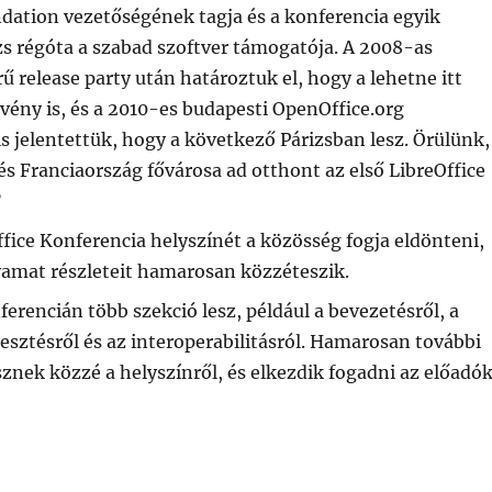
ation vezetőségének tagja és a konferencia egyik
zs régóta a szabad szoftver támogatója. A 2008-as
rű release party után határoztuk el, hogy a lehetne itt
ény is, és a 2010-es budapesti OpenOffice.org
s jelentettük, hogy a következő Párizsban lesz. Örülünk,
 és Franciaország fővárosa ad otthont az első LibreOffice
”
fice Konferencia helyszínét a közösség fogja eldönteni,
lyamat részleteit hamarosan közzéteszik.
ferencián több szekció lesz, például a bevezetésről, a
jlesztésről és az interoperabilitásról. Hamarosan további
znek közzé a helyszínről, és elkezdik fogadni az előadó