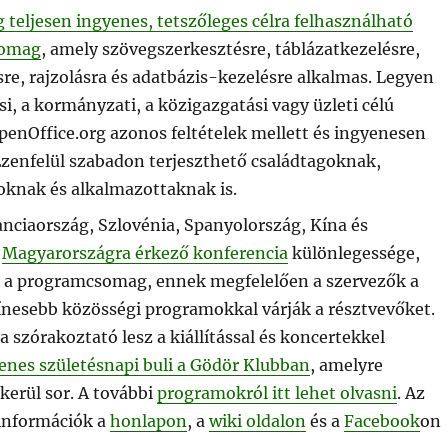
 teljesen ingyenes, tetszőleges célra felhasználható
somag
, amely szövegszerkesztésre, táblázatkezelésre,
e, rajzolásra és adatbázis-kezelésre alkalmas. Legyen
i, a kormányzati, a közigazgatási vagy üzleti célú
penOffice.org azonos feltételek mellett és ingyenesen
Ezenfelül szabadon terjeszthető családtagoknak,
oknak és alkalmazottaknak is.
nciaország, Szlovénia, Spanyolország, Kína és
n
Magyarországra érkező konferencia
különlegessége,
s a programcsomag, ennek megfelelően a szervezők a
zínesebb közösségi programokkal várják a résztvevőket.
szórakoztató lesz a kiállítással és koncertekkel
enes születésnapi buli a Gödör Klubban
, amelyre
kerül sor. A további
programokról itt lehet olvasni
. Az
 információk a
honlapon
, a
wiki oldalon
és a
Facebook
on