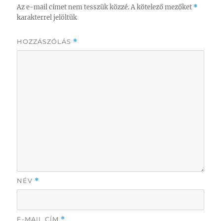
Az e-mail címet nem tesszük közzé.
A kötelező mezőket
*
karakterrel jelöltük
HOZZÁSZÓLÁS
*
NÉV
*
E-MAIL CÍM
*