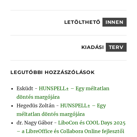
LETÖLTHETŐ
INNEN
KIADÁSI
TERV
LEGUTÓBBI HOZZÁSZÓLÁSOK
Esküdt
-
HUNSPELL± – Egy méltatlan
döntés margójára
Hegedüs Zoltán
-
HUNSPELL± – Egy
méltatlan döntés margójára
dr. Nagy Gábor
-
LiboCon és COOL Days 2025
– a LibreOffice és Collabora Online fejlesztői