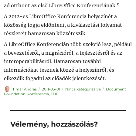
ad otthont az első LibreOffice Konferenciának.”
A 2012-es LibreOffice Konferencia helyszínét a
közösség fogja eldönteni, a kiválasztási folyamat
részleteit hamarosan közzéteszik.
A LibreOffice Konferencián több szekció lesz, például
a bevezetésről, a migrációról, a fejlesztésről és az
interoperabilitásról. Hamarosan további
információkat tesznek közzé a helyszínről, és
elkezdik fogadni az előadók jelentkezését.
Szerző
Közzétéve
Kategória
Címke
Timár András
2011-03-01
Nincs kategorizálva
Document
Foundation
,
konferencia
,
TDF
Vélemény, hozzászólás?