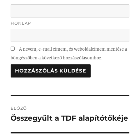
HONLAP
A nevem, e-mail címem, és weboldalcímem mentése a
böngészőben a következő hozzászólásomhoz.
Bejegyzés
ELŐZŐ
navigáció
Összegyűlt a TDF alapítótőkéje
Korábbi
bejegyzés: