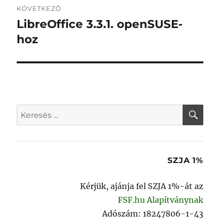
KÖVETKEZŐ
LibreOffice 3.3.1. openSUSE-
Következő
bejegyzés:
hoz
KER
Keresés
a
következő
kifejezésre:
SZJA 1%
Kérjük, ajánja fel SZJA 1%-át az
FSF.hu Alapítványnak
Adószám: 18247806-1-43