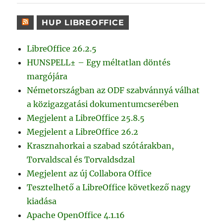
HUP LIBREOFFICE
LibreOffice 26.2.5
HUNSPELL± – Egy méltatlan döntés
margójára
Németországban az ODF szabvánnyá válhat
a közigazgatási dokumentumcserében
Megjelent a LibreOffice 25.8.5
Megjelent a LibreOffice 26.2
Krasznahorkai a szabad szótárakban,
Torvaldscal és Torvaldsdzal
Megjelent az új Collabora Office
Tesztelhető a LibreOffice következő nagy
kiadása
Apache OpenOffice 4.1.16