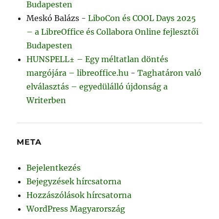
Budapesten
Meskó Balázs
-
LiboCon és COOL Days 2025
– a LibreOffice és Collabora Online fejlesztői
Budapesten
HUNSPELL± – Egy méltatlan döntés
margójára – libreoffice.hu
-
Taghatáron való
elválasztás – egyedülálló újdonság a
Writerben
META
Bejelentkezés
Bejegyzések hírcsatorna
Hozzászólások hírcsatorna
WordPress Magyarország