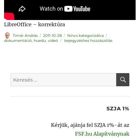
LibreOffice – korrektúra
Szerző
Közzétéve
Kategória
Címke
Timár András
2011-10-28
Nincs kategorizálva
LibreOffice-
dokumentáció
,
huedu
,
videó
bejegyzéshez hozzászólás
os
oktatóvideók
KER
Keresés
a
következő
kifejezésre:
SZJA 1%
Kérjük, ajánja fel SZJA 1%-át az
FSF.hu Alapítványnak