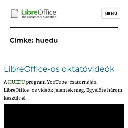
MENÜ
libreoffice.hu
Címke:
huedu
LibreOffice-os oktatóvideók
A
HUEDU
program YouTube-csatornáján
LibreOffice-os videók jelentek meg. Egyelőre három
készült el.