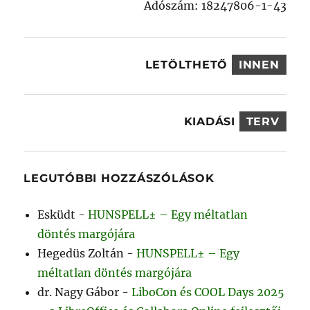
Adószám: 18247806-1-43
LETÖLTHETŐ
INNEN
KIADÁSI
TERV
LEGUTÓBBI HOZZÁSZÓLÁSOK
Esküdt
-
HUNSPELL± – Egy méltatlan
döntés margójára
Hegedüs Zoltán
-
HUNSPELL± – Egy
méltatlan döntés margójára
dr. Nagy Gábor
-
LiboCon és COOL Days 2025