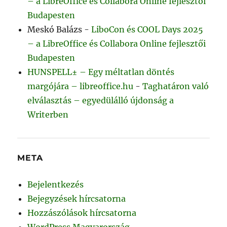
– a LibreOffice és Collabora Online fejlesztői
Budapesten
Meskó Balázs
-
LiboCon és COOL Days 2025
– a LibreOffice és Collabora Online fejlesztői
Budapesten
HUNSPELL± – Egy méltatlan döntés
margójára – libreoffice.hu
-
Taghatáron való
elválasztás – egyedülálló újdonság a
Writerben
META
Bejelentkezés
Bejegyzések hírcsatorna
Hozzászólások hírcsatorna
WordPress Magyarország