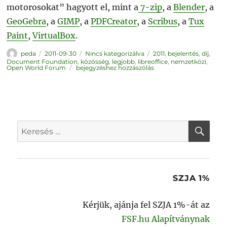
motorosokat” hagyott el, mint a
7-zip
, a
Blender
, a
GeoGebra
, a
GIMP
, a
PDFCreator
, a
Scribus
, a
Tux
Paint
,
VirtualBox
.
Szerző
Közzétéve
Kategória
Címke
peda
2011-09-30
Nincs kategorizálva
2011
,
bejelentés
,
díj
,
Document Foundation
,
közösség
,
legjobb
,
libreoffice
,
nemzetközi
,
LibreOffice:
Open World Forum
bejegyzéshez hozzászólás
2011
legjobb
szabad
szoftvere
KER
Keresés
a
következő
kifejezésre:
SZJA 1%
Kérjük, ajánja fel SZJA 1%-át az
FSF.hu Alapítványnak