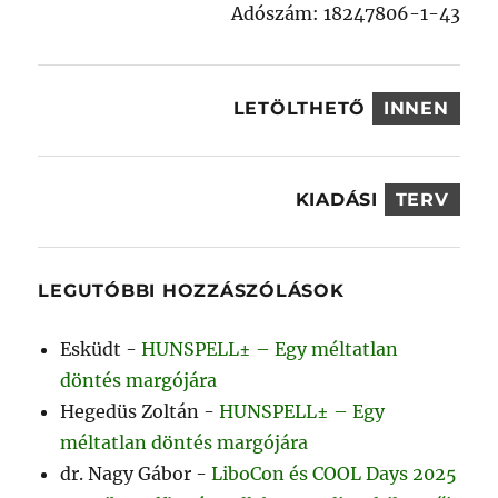
Adószám: 18247806-1-43
LETÖLTHETŐ
INNEN
KIADÁSI
TERV
LEGUTÓBBI HOZZÁSZÓLÁSOK
Esküdt
-
HUNSPELL± – Egy méltatlan
döntés margójára
Hegedüs Zoltán
-
HUNSPELL± – Egy
méltatlan döntés margójára
dr. Nagy Gábor
-
LiboCon és COOL Days 2025