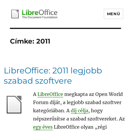
MENÜ
libreoffice.hu
Címke:
2011
LibreOffice: 2011 legjobb
szabad szoftvere
A
LibreOffice
megkapta az Open World
Forum díját, a legjobb szabad szoftver
kategóriában. A
díj célja
, hogy
népszerűsítse a szabad szoftvereket. Az
egy éves
LibreOffice olyan „régi