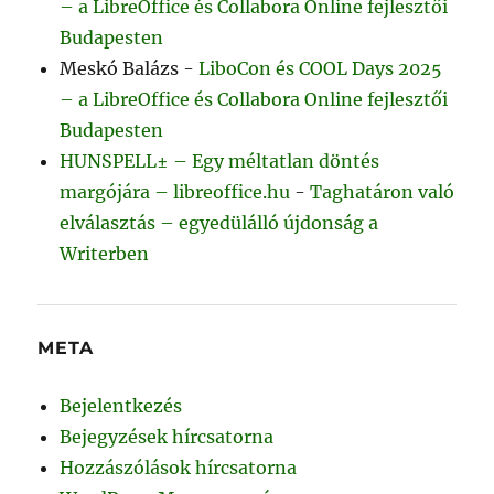
– a LibreOffice és Collabora Online fejlesztői
Budapesten
Meskó Balázs
-
LiboCon és COOL Days 2025
– a LibreOffice és Collabora Online fejlesztői
Budapesten
HUNSPELL± – Egy méltatlan döntés
margójára – libreoffice.hu
-
Taghatáron való
elválasztás – egyedülálló újdonság a
Writerben
META
Bejelentkezés
Bejegyzések hírcsatorna
Hozzászólások hírcsatorna