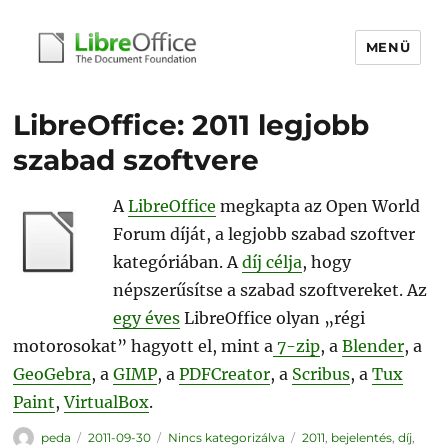
MENÜ
libreoffice.hu
LibreOffice: 2011 legjobb
szabad szoftvere
A
LibreOffice
megkapta az Open World
Forum díját, a legjobb szabad szoftver
kategóriában. A
díj célja
, hogy
népszerűsítse a szabad szoftvereket. Az
egy éves
LibreOffice olyan „régi
motorosokat” hagyott el, mint a
7-zip
, a
Blender
, a
GeoGebra
, a
GIMP
, a
PDFCreator
, a
Scribus
, a
Tux
Paint
,
VirtualBox
.
Szerző
Közzétéve
Kategória
Címke
peda
2011-09-30
Nincs kategorizálva
2011
,
bejelentés
,
díj
,