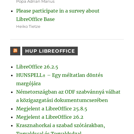
Popa Adrian Marius
Please participate in a survey about
LibreOffice Base
Heiko Tietze
HUP LIBREOFFICE
LibreOffice 26.2.5
HUNSPELL± – Egy méltatlan döntés
margójára
Németországban az ODF szabvánnyá válhat
a közigazgatási dokumentumcserében
Megjelent a LibreOffice 25.8.5
Megjelent a LibreOffice 26.2
Krasznahorkai a szabad szótárakban,
Torvaldscal és Torvaldsdzal