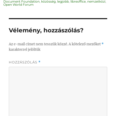
Document Foundation
,
közösség
,
legjobb
,
libreoffice
,
nemzetközi
,
Open World Forum
Vélemény, hozzászólás?
Az e-mail címet nem tesszük közzé.
A kötelező mezőket
*
karakterrel jelöltük
HOZZÁSZÓLÁS
*