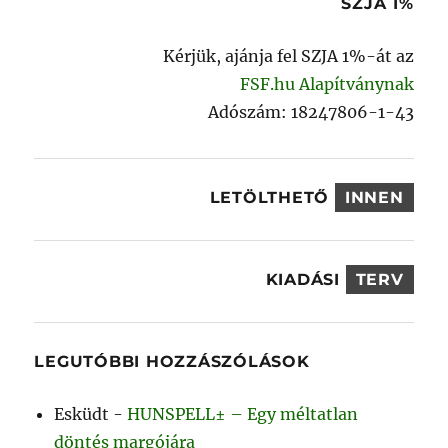
SZJA 1%
Kérjük, ajánja fel SZJA 1%-át az
FSF.hu Alapítványnak
Adószám: 18247806-1-43
LETÖLTHETŐ
INNEN
KIADÁSI
TERV
LEGUTÓBBI HOZZÁSZÓLÁSOK
Esküdt
-
HUNSPELL± – Egy méltatlan
döntés margójára