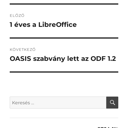
Bejegyzés
ELŐZŐ
navigáció
1 éves a LibreOffice
Korábbi
bejegyzés:
KÖVETKEZŐ
OASIS szabvány lett az ODF 1.2
Következő
bejegyzés:
KER
Keresés
a
következő
kifejezésre: