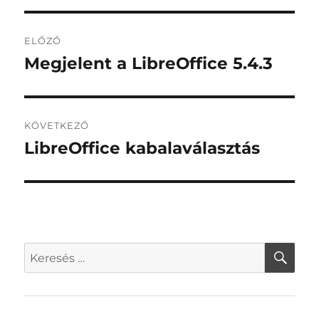
Bejegyzés
ELŐZŐ
navigáció
Megjelent a LibreOffice 5.4.3
Korábbi
bejegyzés:
KÖVETKEZŐ
LibreOffice kabalaválasztás
Következő
bejegyzés:
KER
Keresés
a
következő
kifejezésre: