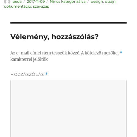
Szerző
Közzétéve
Kategória
Címke
peda
2017-11-09
Nincs kategorizálva
design
,
dizájn
,
dokumentáció
,
szavazás
Vélemény, hozzászólás?
Az e-mail címet nem tesszük közzé.
A kötelező mezőket
*
karakterrel jelöltük
HOZZÁSZÓLÁS
*