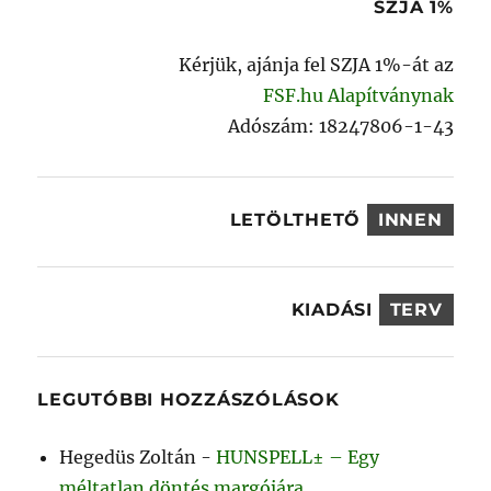
SZJA 1%
Kérjük, ajánja fel SZJA 1%-át az
FSF.hu Alapítványnak
Adószám: 18247806-1-43
LETÖLTHETŐ
INNEN
KIADÁSI
TERV
LEGUTÓBBI HOZZÁSZÓLÁSOK
Hegedüs Zoltán
-
HUNSPELL± – Egy
méltatlan döntés margójára