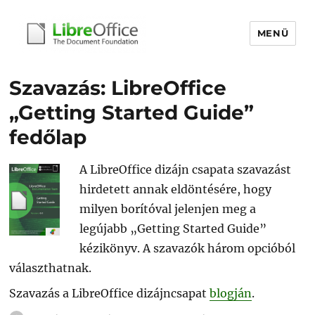
MENÜ
libreoffice.hu
Szavazás: LibreOffice
„Getting Started Guide”
fedőlap
A LibreOffice dizájn csapata szavazást
hirdetett annak eldöntésére, hogy
milyen borítóval jelenjen meg a
legújabb „Getting Started Guide”
kézikönyv. A szavazók három opcióból
választhatnak.
Szavazás a LibreOffice dizájncsapat
blogján
.