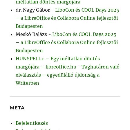
méltatlan döntés margójára
dr. Nagy Gábor
-
LiboCon és COOL Days 2025
– a LibreOffice és Collabora Online fejlesztői
Budapesten
Meskó Balázs
-
LiboCon és COOL Days 2025
– a LibreOffice és Collabora Online fejlesztői
Budapesten
HUNSPELL± – Egy méltatlan döntés
margójára – libreoffice.hu
-
Taghatáron való
elválasztás – egyedülálló újdonság a
Writerben
META
Bejelentkezés