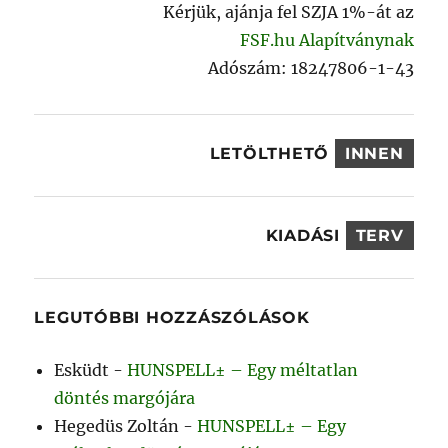
Kérjük, ajánja fel SZJA 1%-át az
FSF.hu Alapítványnak
Adószám: 18247806-1-43
LETÖLTHETŐ
INNEN
KIADÁSI
TERV
LEGUTÓBBI HOZZÁSZÓLÁSOK
Esküdt
-
HUNSPELL± – Egy méltatlan
döntés margójára
Hegedüs Zoltán
-
HUNSPELL± – Egy