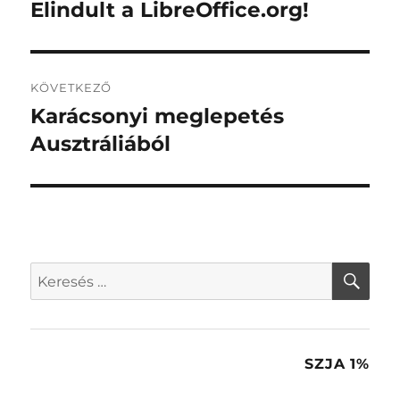
navigáció
Elindult a LibreOffice.org!
Korábbi
bejegyzés:
KÖVETKEZŐ
Karácsonyi meglepetés
Következő
bejegyzés:
Ausztráliából
KER
Keresés
a
következő
kifejezésre:
SZJA 1%