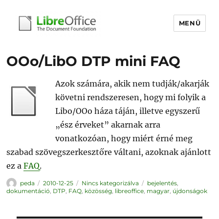
MENÜ
libreoffice.hu
OOo/LibO DTP mini FAQ
Azok számára, akik nem tudják/akarják
követni rendszeresen, hogy mi folyik a
Libo/OOo háza táján, illetve egyszerű
„ész érveket” akarnak arra
vonatkozóan, hogy miért érné meg
szabad szövegszerkesztőre váltani, azoknak ajánlott
ez a
FAQ
.
Szerző
Közzétéve
Kategória
Címke
peda
2010-12-25
Nincs kategorizálva
bejelentés
,
dokumentáció
,
DTP
,
FAQ
,
közösség
,
libreoffice
,
magyar
,
újdonságok