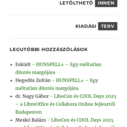
LETÖLTHETŐ
INNEN
KIADÁSI
TERV
LEGUTÓBBI HOZZÁSZÓLÁSOK
Esküdt
-
HUNSPELL± – Egy méltatlan
döntés margójára
Hegedüs Zoltán
-
HUNSPELL± – Egy
méltatlan döntés margójára
dr. Nagy Gábor
-
LiboCon és COOL Days 2025
– a LibreOffice és Collabora Online fejlesztői
Budapesten
Meskó Balázs
-
LiboCon és COOL Days 2025