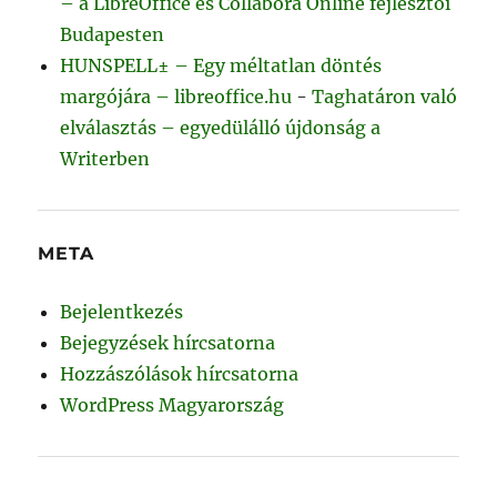
– a LibreOffice és Collabora Online fejlesztői
Budapesten
HUNSPELL± – Egy méltatlan döntés
margójára – libreoffice.hu
-
Taghatáron való
elválasztás – egyedülálló újdonság a
Writerben
META
Bejelentkezés
Bejegyzések hírcsatorna
Hozzászólások hírcsatorna
WordPress Magyarország