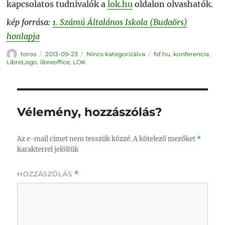
kapcsolatos tudnivalók a
lok.hu
oldalon olvashatók.
kép forrása:
1. Számú Általános Iskola (Budaörs)
honlapja
Szerző
Közzétéve
Kategória
Címke
toros
2013-09-23
Nincs kategorizálva
fsf.hu
,
konferencia
,
LibreLogo
,
libreoffice
,
LOK
Vélemény, hozzászólás?
Az e-mail címet nem tesszük közzé.
A kötelező mezőket
*
karakterrel jelöltük
HOZZÁSZÓLÁS
*