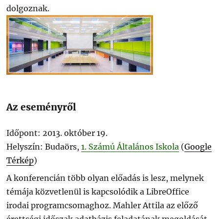
dolgoznak.
Az eseményről
Időpont: 2013. október 19.
Helyszín: Budaörs,
1. Számú Általános Iskola
(
Google
Térkép
)
A konferencián több olyan előadás is lesz, melynek
témája közvetlenül is kapcsolódik a LibreOffice
irodai programcsomaghoz. Mahler Attila az előző
érettségi időszak adatbázis feladatának megoldását