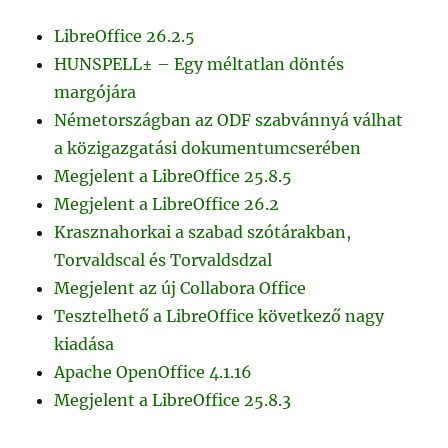
LibreOffice 26.2.5
HUNSPELL± – Egy méltatlan döntés
margójára
Németországban az ODF szabvánnyá válhat
a közigazgatási dokumentumcserében
Megjelent a LibreOffice 25.8.5
Megjelent a LibreOffice 26.2
Krasznahorkai a szabad szótárakban,
Torvaldscal és Torvaldsdzal
Megjelent az új Collabora Office
Tesztelhető a LibreOffice következő nagy
kiadása
Apache OpenOffice 4.1.16
Megjelent a LibreOffice 25.8.3