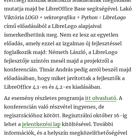
mutatja majd be LibreOffice Base segítségével. Lakó
Viktória
LOGO + vektorgrafika + Python = LibreLogo
című előadásából a LibreLogo alapjaival
ismerkedhetünk meg. Nem ez lesz az egyetlen
előadás, amely ezzel az izgalmas új fejlesztéssel
foglalkozik majd: Németh László, a LibreLogo
fejlesztője szintén mesél majd a projektről a
konferencián. Timár András pedig arról beszél majd
előadásában, hogy miket javítottak a fejlesztők a
LibreOffice 4.1-es és 4.2-es kiadásában.
Az esemény részletes programja
itt olvasható
. A
konferencián való részvétel ingyenes, de
regisztrációhoz kötött. Regisztrálni október 16-ig
lehet a
jelentkezési lap
kitöltésével. További
információk, és a helyszín megközelíthetőségével