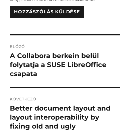
Bejegyzés
ELŐZŐ
navigáció
A Collabora berkein belül
Korábbi
bejegyzés:
folytatja a SUSE LibreOffice
csapata
KÖVETKEZŐ
Better document layout and
Következő
bejegyzés:
layout interoperability by
fixing old and ugly