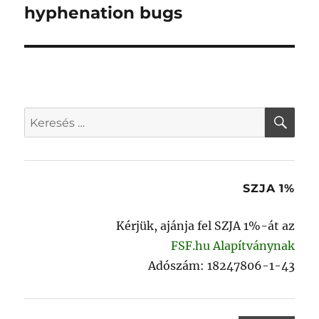
hyphenation bugs
KER
Keresés
a
következő
kifejezésre:
SZJA 1%
Kérjük, ajánja fel SZJA 1%-át az
FSF.hu Alapítványnak
Adószám: 18247806-1-43