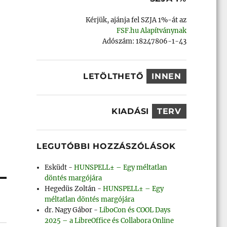
Kérjük, ajánja fel SZJA 1%-át az
FSF.hu Alapítványnak
Adószám: 18247806-1-43
LETÖLTHETŐ
INNEN
KIADÁSI
TERV
LEGUTÓBBI HOZZÁSZÓLÁSOK
Esküdt
-
HUNSPELL± – Egy méltatlan
döntés margójára
Hegedüs Zoltán
-
HUNSPELL± – Egy
méltatlan döntés margójára
dr. Nagy Gábor
-
LiboCon és COOL Days
2025 – a LibreOffice és Collabora Online