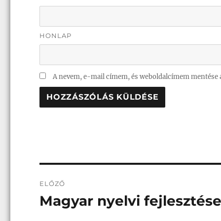
HONLAP
A nevem, e-mail címem, és weboldalcímem mentése 
Bejegyzés
ELŐZŐ
navigáció
Magyar nyelvi fejlesztése
Korábbi
bejegyzés: