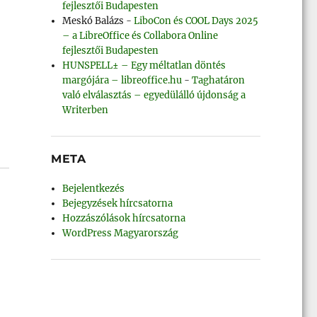
fejlesztői Budapesten
Meskó Balázs
-
LiboCon és COOL Days 2025
– a LibreOffice és Collabora Online
fejlesztői Budapesten
HUNSPELL± – Egy méltatlan döntés
margójára – libreoffice.hu
-
Taghatáron
való elválasztás – egyedülálló újdonság a
Writerben
META
Bejelentkezés
Bejegyzések hírcsatorna
Hozzászólások hírcsatorna
WordPress Magyarország