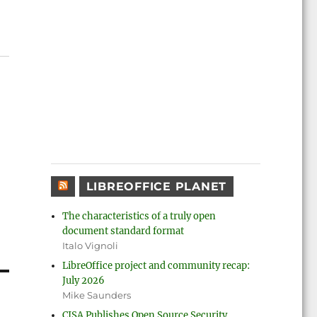
LIBREOFFICE PLANET
The characteristics of a truly open
document standard format
Italo Vignoli
LibreOffice project and community recap:
July 2026
Mike Saunders
CISA Publishes Open Source Security