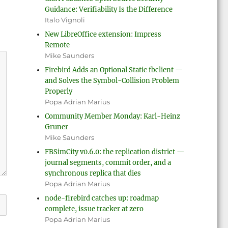
Guidance: Verifiability Is the Difference
Italo Vignoli
New LibreOffice extension: Impress
Remote
Mike Saunders
Firebird Adds an Optional Static fbclient —
and Solves the Symbol-Collision Problem
Properly
Popa Adrian Marius
Community Member Monday: Karl-Heinz
Gruner
Mike Saunders
FBSimCity v0.6.0: the replication district —
journal segments, commit order, and a
synchronous replica that dies
Popa Adrian Marius
node-firebird catches up: roadmap
complete, issue tracker at zero
Popa Adrian Marius