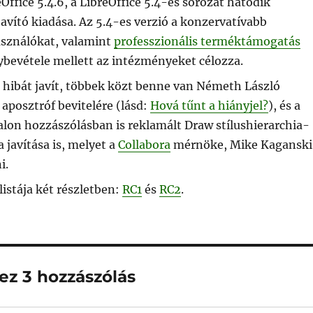
Office 5.4.6, a LibreOffice 5.4-es sorozat hatodik
javító kiadása. Az 5.4-es verzió a konzervatívabb
asználókat, valamint
professzionális terméktámogatás
ybevétele mellett az intézményeket célozza.
0 hibát javít, többek közt benne van Németh László
 aposztróf bevitelére (lásd:
Hová tűnt a hiányjel?
), és a
dalon hozzászólásban is reklamált Draw stílushierarchia-
javítása is, melyet a
Collabora
mérnöke, Mike Kaganski
i.
 listája két részletben:
RC1
és
RC2
.
ez 3 hozzászólás