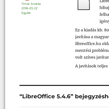
Libre
Szerző
Timár András
hiba
Közzétéve
2018-03-22
Kategória
Egyéb
felh
igén
Ez a kiadás kb. 8
javítása a magyar
libreoffice.hu ol
mentési probléma 
volt szíves javítan
A javítások teljes
“LibreOffice 5.4.6” bejegyzésh