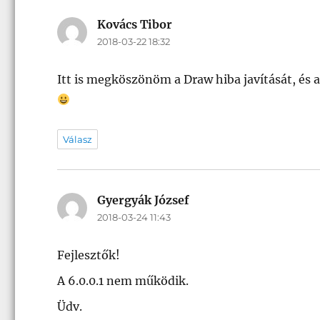
Kovács Tibor
szerint:
2018-03-22 18:32
Itt is megköszönöm a Draw hiba javítását, és a 
Válasz
Gyergyák József
szerint:
2018-03-24 11:43
Fejlesztők!
A 6.0.0.1 nem működik.
Üdv.