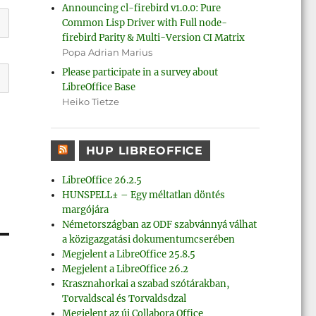
Announcing cl-firebird v1.0.0: Pure
Common Lisp Driver with Full node-
firebird Parity & Multi-Version CI Matrix
Popa Adrian Marius
Please participate in a survey about
LibreOffice Base
Heiko Tietze
HUP LIBREOFFICE
LibreOffice 26.2.5
HUNSPELL± – Egy méltatlan döntés
margójára
Németországban az ODF szabvánnyá válhat
a közigazgatási dokumentumcserében
Megjelent a LibreOffice 25.8.5
Megjelent a LibreOffice 26.2
Krasznahorkai a szabad szótárakban,
Torvaldscal és Torvaldsdzal
Megjelent az új Collabora Office