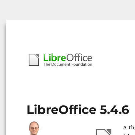
Libreoffice – A magyar közösség honlapja
libreoffice.hu
LibreOffice 5.4.6
A Th