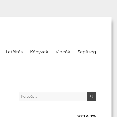
Letöltés
Könyvek
Videók
Segítség
KERESÉS
Keresés
a
következő
kifejezésre:
SZJA 1%