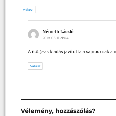
Válasz
Németh László
szerint:
2018-05-11 21:04
A 6.0.3-as kiadás javította a sajnos csak a
Válasz
Vélemény, hozzászólás?