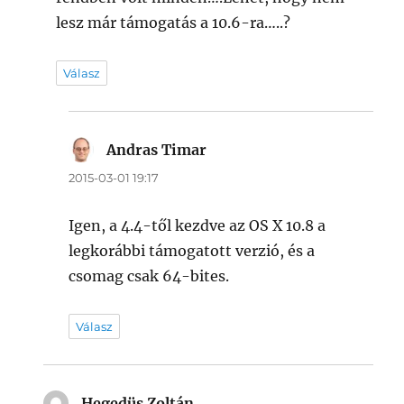
lesz már támogatás a 10.6-ra…..?
Válasz
Andras Timar
szerint:
2015-03-01 19:17
Igen, a 4.4-től kezdve az OS X 10.8 a
legkorábbi támogatott verzió, és a
csomag csak 64-bites.
Válasz
Hegedüs Zoltán
szerint: