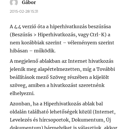
Gábor
szerint:
2015-02-28 15:31
A 4.4 verzió óta a hiperhivatkozás beszúrása
(Beszúrás > Hiperhivatkozás, vagy Ctrl-K) a
nem korábbiak szerint – véleményem szerint
hibásan – működik.
A megjelenő ablakban az Internet hivatkozás
jelenik meg alapértelmezetten, míg a További
beállítások mező Szöveg részében a kijelölt
szöveg, amiben a hivatkozást szeretnénk
elhelyezni.
Azonban, ha a Hiperhivatkozás ablak bal
oldalán található lehetőségek közül (Internet,
Levelezés és hírcsoportok, Dokumentum, Új
dokumentum) bármelyiket is választjuk, akkor