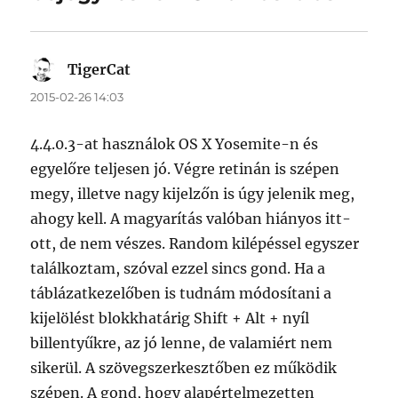
TigerCat
szerint:
2015-02-26 14:03
4.4.0.3-at használok OS X Yosemite-n és
egyelőre teljesen jó. Végre retinán is szépen
megy, illetve nagy kijelzőn is úgy jelenik meg,
ahogy kell. A magyarítás valóban hiányos itt-
ott, de nem vészes. Random kilépéssel egyszer
találkoztam, szóval ezzel sincs gond. Ha a
táblázatkezelőben is tudnám módosítani a
kijelölést blokkhatárig Shift + Alt + nyíl
billentyűkre, az jó lenne, de valamiért nem
sikerül. A szövegszerkesztőben ez működik
szépen. A gond, hogy alapértelmezetten