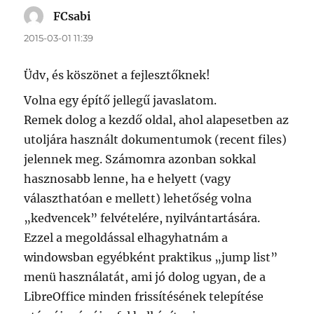
FCsabi
szerint:
2015-03-01 11:39
Üdv, és köszönet a fejlesztőknek!
Volna egy építő jellegű javaslatom.
Remek dolog a kezdő oldal, ahol alapesetben az
utoljára használt dokumentumok (recent files)
jelennek meg. Számomra azonban sokkal
hasznosabb lenne, ha e helyett (vagy
választhatóan e mellett) lehetőség volna
„kedvencek” felvételére, nyilvántartására.
Ezzel a megoldással elhagyhatnám a
windowsban egyébként praktikus „jump list”
menü használatát, ami jó dolog ugyan, de a
LibreOffice minden frissítésének telepítése