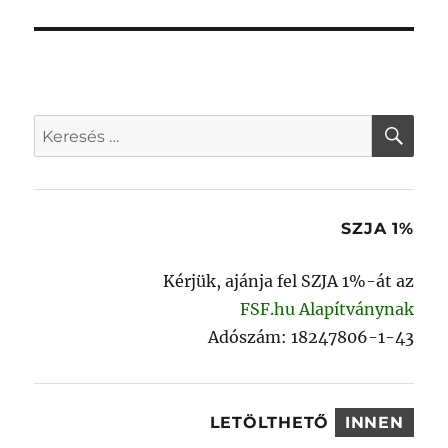
KER
Keresés
a
következő
kifejezésre:
SZJA 1%
Kérjük, ajánja fel SZJA 1%-át az
FSF.hu Alapítványnak
Adószám: 18247806-1-43
LETÖLTHETŐ
INNEN