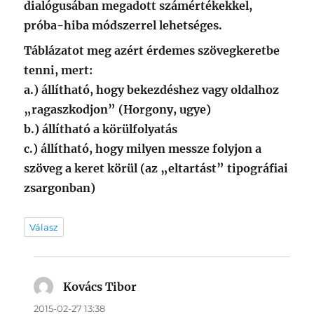
dialógusában megadott számértékekkel,
próba-hiba módszerrel lehetséges.
Táblázatot meg azért érdemes szövegkeretbe
tenni, mert:
a.) állítható, hogy bekezdéshez vagy oldalhoz
„ragaszkodjon” (Horgony, ugye)
b.) állítható a körülfolyatás
c.) állítható, hogy milyen messze folyjon a
szöveg a keret körül (az „eltartást” tipográfiai
zsargonban)
Válasz
Kovács Tibor
szerint:
2015-02-27 13:38