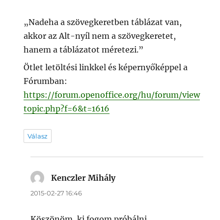
„Nadeha a szövegkeretben táblázat van,
akkor az Alt-nyíl nem a szövegkeretet,
hanem a táblázatot méretezi.”
Ötlet letöltési linkkel és képernyőképpel a
Fórumban:
https://forum.openoffice.org/hu/forum/view
topic.php?f=6&t=1616
Válasz
Kenczler Mihály
szerint:
2015-02-27 16:46
Köszönöm, ki fogom próbálni.