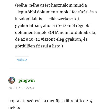
(Néha-néha azért használom mind a
„legutóbbi dokumentumok” featúrát, és a
kezdőoldalt is — cikkszerkesztői
gyakorlatban, ahol a 10-12-nél régebbi
dokumentumok SOHA nem fordulnak elő,
de az a 10-12 viszont elég gyakran, és
gördülően frissül a lista.)
Válasz
pingwin
szerint:
2015-03-05 22:50
lxqt alatt szétesik a menüje a libreoffice 4.4-
nek :s