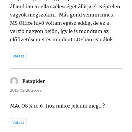
állandóan a cella szélességét állítja el. Képtelen
vagyok megszokni… Más gond semmi nincs.
MS Office hívő voltam egész eddig, de ez a
verzió nagyon bejön, így le is mondtam az
előfizetésemet és mindent LO-ban csinálok.
Válasz
Fatspider
szerint:
2015-02-26 20:45
MAc OS X 10.6-hoz mikor jelenik meg…?
Válasz