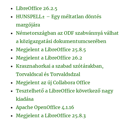
LibreOffice 26.2.5
HUNSPELL± – Egy méltatlan döntés
margójára
Németországban az ODF szabvánnyá válhat
a közigazgatási dokumentumcserében
Megjelent a LibreOffice 25.8.5
Megjelent a LibreOffice 26.2
Krasznahorkai a szabad szótárakban,
Torvaldscal és Torvaldsdzal
Megjelent az új Collabora Office
Tesztelhető a LibreOffice következő nagy
kiadása
Apache OpenOffice 4.1.16
Megjelent a LibreOffice 25.8.3