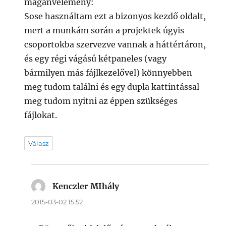
magánvélemény:
Sose használtam ezt a bizonyos kezdő oldalt,
mert a munkám során a projektek úgyis
csoportokba szervezve vannak a háttértáron,
és egy régi vágású kétpaneles (vagy
bármilyen más fájlkezelővel) könnyebben
meg tudom találni és egy dupla kattintással
meg tudom nyitni az éppen szükséges
fájlokat.
Válasz
Kenczler MIhály
szerint:
2015-03-02 15:52