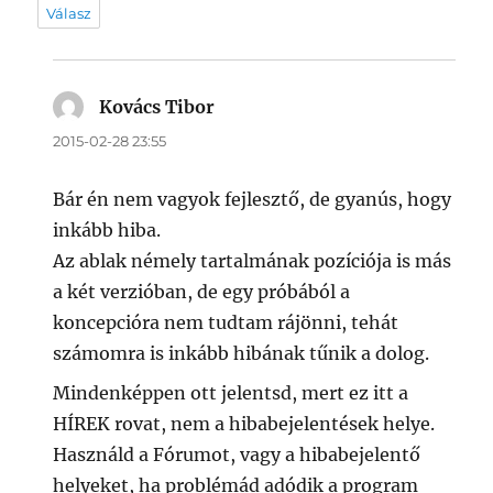
Válasz
Kovács Tibor
szerint:
2015-02-28 23:55
Bár én nem vagyok fejlesztő, de gyanús, hogy
inkább hiba.
Az ablak némely tartalmának pozíciója is más
a két verzióban, de egy próbából a
koncepcióra nem tudtam rájönni, tehát
számomra is inkább hibának tűnik a dolog.
Mindenképpen ott jelentsd, mert ez itt a
HÍREK rovat, nem a hibabejelentések helye.
Használd a Fórumot, vagy a hibabejelentő
helyeket, ha problémád adódik a program