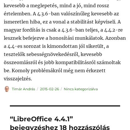
kevesebb a meglepetés, mind a jó, mind rossz
értelemben. A 4.3.6-ban valószínűleg kevesebb az
ismeretlen hiba, ez a vonal a stabilitást képviseli. A
magyar fordítás is csak a 4.3.6-ban teljes, a 4.4.2-re
lesznek befejezve a honosítási munkálatok. Azonban
a 4.4-es sorozat is kimondottan jól sikerült, a
tesztelők sebességnövekedésről, kevesebb
összeomlásról és jobb kompatibilitásról számoltak
be. Komoly problémákról még nem érkezett
visszajelzés.
Szerző
Közzétéve
Kategória
Timár András
2015-02-26
Nincs kategorizálva
“LibreOffice 4.4.1”
bejegyzéshez 18 hozzászólás