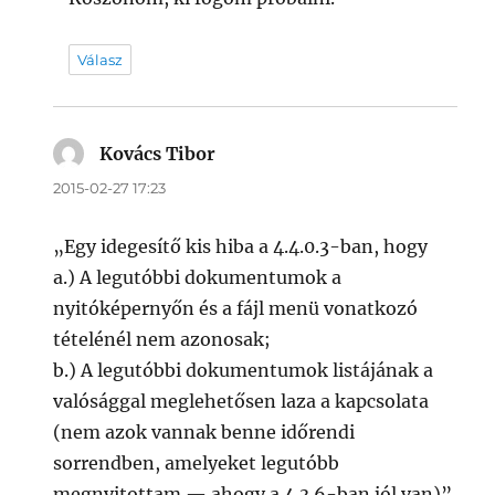
Válasz
Kovács Tibor
szerint:
2015-02-27 17:23
„Egy idegesítő kis hiba a 4.4.0.3-ban, hogy
a.) A legutóbbi dokumentumok a
nyitóképernyőn és a fájl menü vonatkozó
tételénél nem azonosak;
b.) A legutóbbi dokumentumok listájának a
valósággal meglehetősen laza a kapcsolata
(nem azok vannak benne időrendi
sorrendben, amelyeket legutóbb
megnyitottam — ahogy a 4.3.6-ban jól van)”