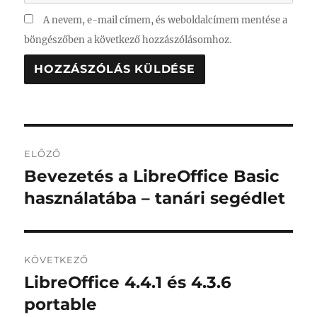
A nevem, e-mail címem, és weboldalcímem mentése a
böngészőben a következő hozzászólásomhoz.
Bejegyzés
ELŐZŐ
navigáció
Bevezetés a LibreOffice Basic
Korábbi
bejegyzés:
használatába – tanári segédlet
KÖVETKEZŐ
LibreOffice 4.4.1 és 4.3.6
Következő
bejegyzés:
portable