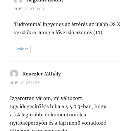
2015-02-27 11:00
Tudtommal ingyenes az áttérés az újabb OS X
verziókra, amíg a főverzió azonos (10).
Válasz
Kenczler MIhály
szerint:
2015-02-27 11:57
Izgatottan várom, mi változott.
Egy idegesítő kis hiba a 4.4.0.3-ban, hogy
a.) A legutóbbi dokumentumok a
nyitóképernyőn és a fájl menü vonatkozó
tételénél nem azonosak;