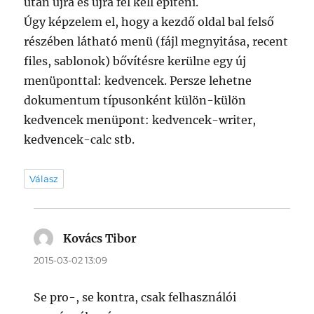
után újra és újra fel kell építeni.
Úgy képzelem el, hogy a kezdő oldal bal felső
részében látható menü (fájl megnyitása, recent
files, sablonok) bővítésre kerülne egy új
menüponttal: kedvencek. Persze lehetne
dokumentum típusonként külön-külön
kedvencek menüpont: kedvencek-writer,
kedvencek-calc stb.
Válasz
Kovács Tibor
szerint:
2015-03-02 13:09
Se pro-, se kontra, csak felhasználói