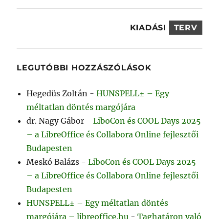
KIADÁSI
TERV
LEGUTÓBBI HOZZÁSZÓLÁSOK
Hegedüs Zoltán
-
HUNSPELL± – Egy
méltatlan döntés margójára
dr. Nagy Gábor
-
LiboCon és COOL Days 2025
– a LibreOffice és Collabora Online fejlesztői
Budapesten
Meskó Balázs
-
LiboCon és COOL Days 2025
– a LibreOffice és Collabora Online fejlesztői
Budapesten
HUNSPELL± – Egy méltatlan döntés
margójára – libreoffice.hu
-
Taghatáron való