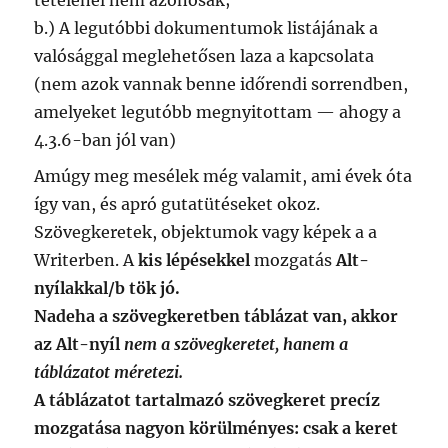
b.) A legutóbbi dokumentumok listájának a
valósággal meglehetősen laza a kapcsolata
(nem azok vannak benne időrendi sorrendben,
amelyeket legutóbb megnyitottam — ahogy a
4.3.6-ban jól van)
Amúgy meg mesélek még valamit, ami évek óta
így van, és apró gutatütéseket okoz.
Szövegkeretek, objektumok vagy képek a a
Writerben. A
kis lépésekkel
mozgatás
Alt-
nyílakkal/b tök jó.
Nadeha a szövegkeretben táblázat van, akkor
az Alt-nyíl
nem a szövegkeretet, hanem a
táblázatot méretezi.
A táblázatot tartalmazó szövegkeret precíz
mozgatása nagyon körülményes: csak a keret