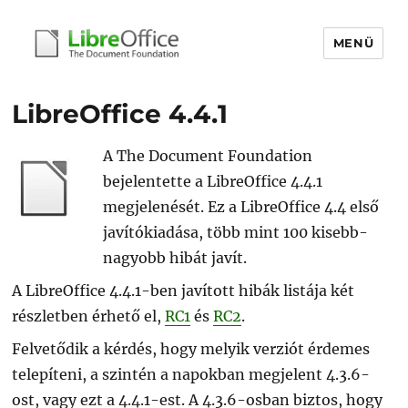
MENÜ
libreoffice.hu
LibreOffice 4.4.1
A The Document Foundation
bejelentette a LibreOffice 4.4.1
megjelenését. Ez a LibreOffice 4.4 első
javítókiadása, több mint 100 kisebb-
nagyobb hibát javít.
A LibreOffice 4.4.1-ben javított hibák listája két
részletben érhető el,
RC1
és
RC2
.
Felvetődik a kérdés, hogy melyik verziót érdemes
telepíteni, a szintén a napokban megjelent 4.3.6-
ost, vagy ezt a 4.4.1-est. A 4.3.6-osban biztos, hogy