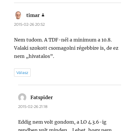
timar
szerint:
2015-02-26 20:52
Nem tudom. A TDF-nél a minimum a 10.8.
Valaki szokott csomagolni régebbire is, de ez
nem „hivatalos”.
Válasz
Fatspider
szerint:
2015-02-26 21:18
Eddig nem volt gondom, a LO 4.3.6-ig
rendben volt minden….Lehet, hogy nem