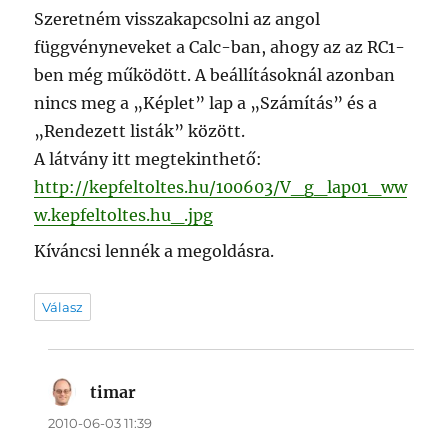
Szeretném visszakapcsolni az angol
függvényneveket a Calc-ban, ahogy az az RC1-
ben még működött. A beállításoknál azonban
nincs meg a „Képlet” lap a „Számítás” és a
„Rendezett listák” között.
A látvány itt megtekinthető:
http://kepfeltoltes.hu/100603/V_g_lap01_ww
w.kepfeltoltes.hu_.jpg
Kíváncsi lennék a megoldásra.
Válasz
timar
szerint:
2010-06-03 11:39