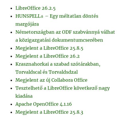
LibreOffice 26.2.5
HUNSPELL± – Egy méltatlan döntés
margójára
Németországban az ODF szabvánnyá válhat
a közigazgatási dokumentumcserében
Megjelent a LibreOffice 25.8.5
Megjelent a LibreOffice 26.2
Krasznahorkai a szabad szótárakban,
Torvaldscal és Torvaldsdzal
Megjelent az új Collabora Office
Tesztelhető a LibreOffice következő nagy
kiadása
Apache OpenOffice 4.1.16
Megjelent a LibreOffice 25.8.3