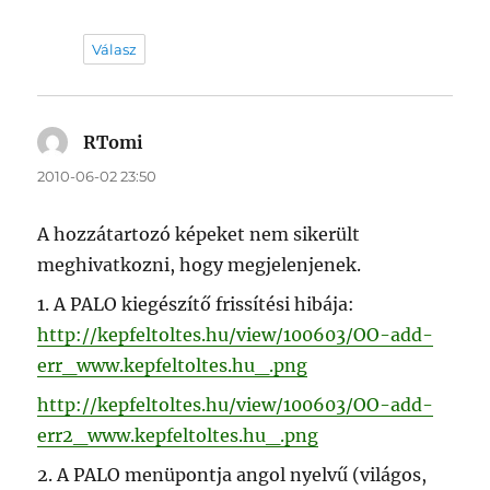
Válasz
RTomi
szerint:
2010-06-02 23:50
A hozzátartozó képeket nem sikerült
meghivatkozni, hogy megjelenjenek.
1. A PALO kiegészítő frissítési hibája:
http://kepfeltoltes.hu/view/100603/OO-add-
err_www.kepfeltoltes.hu_.png
http://kepfeltoltes.hu/view/100603/OO-add-
err2_www.kepfeltoltes.hu_.png
2. A PALO menüpontja angol nyelvű (világos,