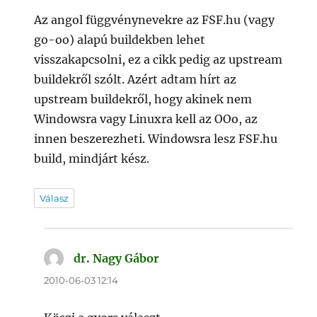
Az angol függvénynevekre az FSF.hu (vagy
go-oo) alapú buildekben lehet
visszakapcsolni, ez a cikk pedig az upstream
buildekről szólt. Azért adtam hírt az
upstream buildekről, hogy akinek nem
Windowsra vagy Linuxra kell az OOo, az
innen beszerezheti. Windowsra lesz FSF.hu
build, mindjárt kész.
Válasz
dr. Nagy Gábor
szerint:
2010-06-03 12:14