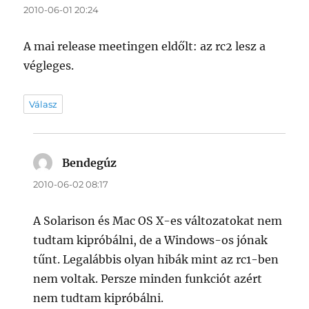
2010-06-01 20:24
A mai release meetingen eldőlt: az rc2 lesz a
végleges.
Válasz
Bendegúz
szerint:
2010-06-02 08:17
A Solarison és Mac OS X-es változatokat nem
tudtam kipróbálni, de a Windows-os jónak
tűnt. Legalábbis olyan hibák mint az rc1-ben
nem voltak. Persze minden funkciót azért
nem tudtam kipróbálni.