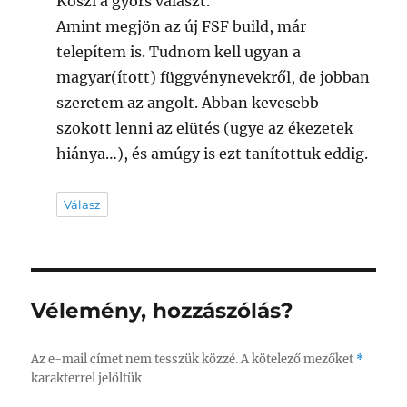
Köszi a gyors választ.
Amint megjön az új FSF build, már
telepítem is. Tudnom kell ugyan a
magyar(ított) függvénynevekről, de jobban
szeretem az angolt. Abban kevesebb
szokott lenni az elütés (ugye az ékezetek
hiánya…), és amúgy is ezt tanítottuk eddig.
Válasz
Vélemény, hozzászólás?
Az e-mail címet nem tesszük közzé.
A kötelező mezőket
*
karakterrel jelöltük