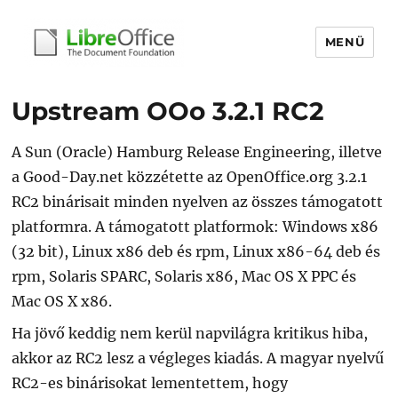
MENÜ
libreoffice.hu
Upstream OOo 3.2.1 RC2
A Sun (Oracle) Hamburg Release Engineering, illetve
a Good-Day.net közzétette az OpenOffice.org 3.2.1
RC2 binárisait minden nyelven az összes támogatott
platformra. A támogatott platformok: Windows x86
(32 bit), Linux x86 deb és rpm, Linux x86-64 deb és
rpm, Solaris SPARC, Solaris x86, Mac OS X PPC és
Mac OS X x86.
Ha jövő keddig nem kerül napvilágra kritikus hiba,
akkor az RC2 lesz a végleges kiadás. A magyar nyelvű
RC2-es binárisokat lementettem, hogy