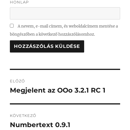
HONLAP
A nevem, e-mail címem, és weboldalcímem mentése a
böngészőben a következő hozzászólásomhoz.
Bejegyzés
ELŐZŐ
navigáció
Megjelent az OOo 3.2.1 RC 1
Korábbi
bejegyzés:
KÖVETKEZŐ
Numbertext 0.9.1
Következő