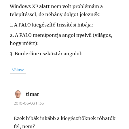
Windows XP alatt nem volt problémám a
telepítéssel, de néhány dolgot jeleznék:
1. A PALO kiegészítő frissítési hibája:
2. A PALO menüpontja angol nyelvű (világos,
hogy miért):
3. Borderline eszköztár angolul:
Válasz
timar
szerint:
2010-06-03 11:36
Ezek hibák inkább a kiegészítőknek róhatók
fel, nem?