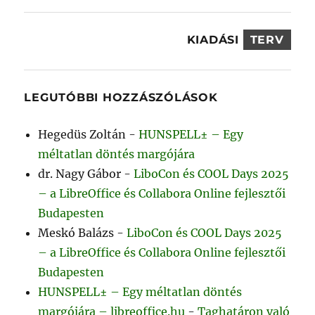
KIADÁSI
TERV
LEGUTÓBBI HOZZÁSZÓLÁSOK
Hegedüs Zoltán
-
HUNSPELL± – Egy
méltatlan döntés margójára
dr. Nagy Gábor
-
LiboCon és COOL Days 2025
– a LibreOffice és Collabora Online fejlesztői
Budapesten
Meskó Balázs
-
LiboCon és COOL Days 2025
– a LibreOffice és Collabora Online fejlesztői
Budapesten
HUNSPELL± – Egy méltatlan döntés
margójára – libreoffice.hu
-
Taghatáron való