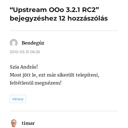
“Upstream OOo 3.2.1 RC2”
bejegyzéshez 12 hozzászólás
Bendegúz
szerint:
2010-05-31 06:26
Szia András!
Most jött le, ezt már sikerült telepíteni,
feltétlenül megnézem!
Válasz
timar
szerint: