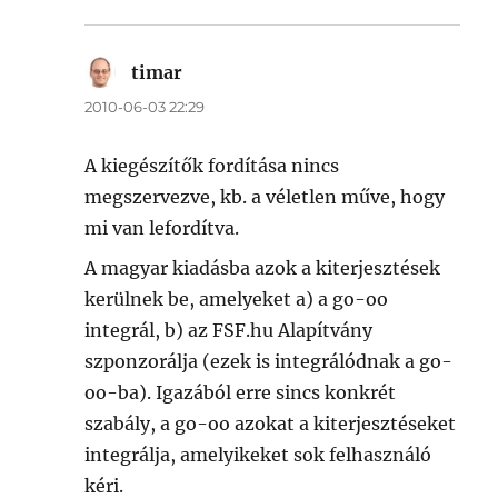
timar
szerint:
2010-06-03 22:29
A kiegészítők fordítása nincs
megszervezve, kb. a véletlen műve, hogy
mi van lefordítva.
A magyar kiadásba azok a kiterjesztések
kerülnek be, amelyeket a) a go-oo
integrál, b) az FSF.hu Alapítvány
szponzorálja (ezek is integrálódnak a go-
oo-ba). Igazából erre sincs konkrét
szabály, a go-oo azokat a kiterjesztéseket
integrálja, amelyikeket sok felhasználó
kéri.