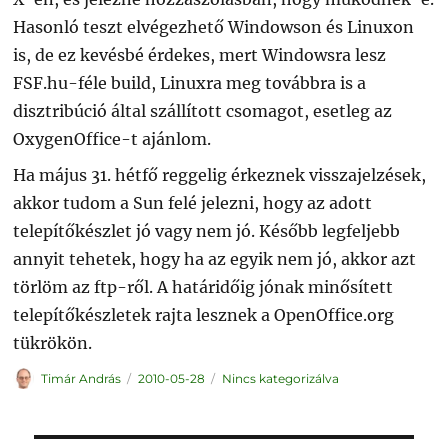
Hasonló teszt elvégezhető Windowson és Linuxon
is, de ez kevésbé érdekes, mert Windowsra lesz
FSF.hu-féle build, Linuxra meg továbbra is a
disztribúció által szállított csomagot, esetleg az
OxygenOffice-t ajánlom.
Ha május 31. hétfő reggelig érkeznek visszajelzések,
akkor tudom a Sun felé jelezni, hogy az adott
telepítőkészlet jó vagy nem jó. Később legfeljebb
annyit tehetek, hogy ha az egyik nem jó, akkor azt
törlöm az ftp-ről. A határidőig jónak minősített
telepítőkészletek rajta lesznek a OpenOffice.org
tükrökön.
Szerző
Közzétéve
Kategória
Timár András
2010-05-28
Nincs kategorizálva