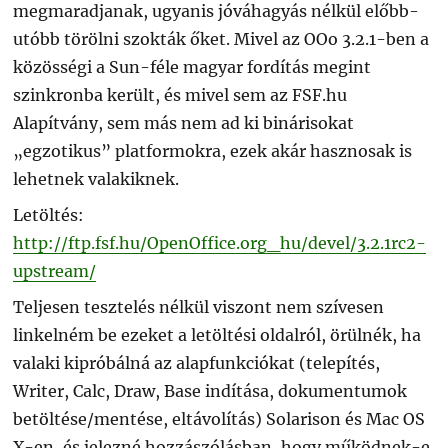
megmaradjanak, ugyanis jóváhagyás nélkül előbb-
utóbb törölni szokták őket. Mivel az OOo 3.2.1-ben a
közösségi a Sun-féle magyar fordítás megint
szinkronba került, és mivel sem az FSF.hu
Alapítvány, sem más nem ad ki binárisokat
„egzotikus” platformokra, ezek akár hasznosak is
lehetnek valakiknek.
Letöltés:
http://ftp.fsf.hu/OpenOffice.org_hu/devel/3.2.1rc2-
upstream/
Teljesen tesztelés nélkül viszont nem szívesen
linkelném be ezeket a letöltési oldalról, örülnék, ha
valaki kipróbálná az alapfunkciókat (telepítés,
Writer, Calc, Draw, Base indítása, dokumentumok
betöltése/mentése, eltávolítás) Solarison és Mac OS
X-en, és jelezné hozzászólásban, hogy működnek-e.