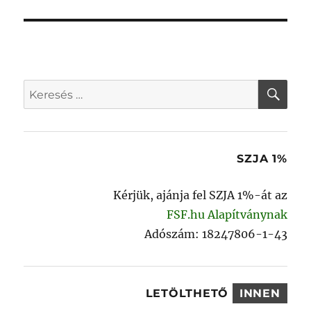
bejegyzés:
KER
Keresés
a
következő
kifejezésre:
SZJA 1%
Kérjük, ajánja fel SZJA 1%-át az
FSF.hu Alapítványnak
Adószám: 18247806-1-43
LETÖLTHETŐ
INNEN