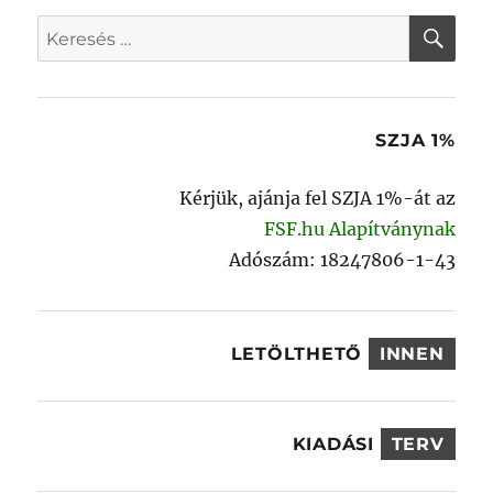
KER
Keresés
a
következő
kifejezésre:
SZJA 1%
Kérjük, ajánja fel SZJA 1%-át az
FSF.hu Alapítványnak
Adószám: 18247806-1-43
LETÖLTHETŐ
INNEN
KIADÁSI
TERV