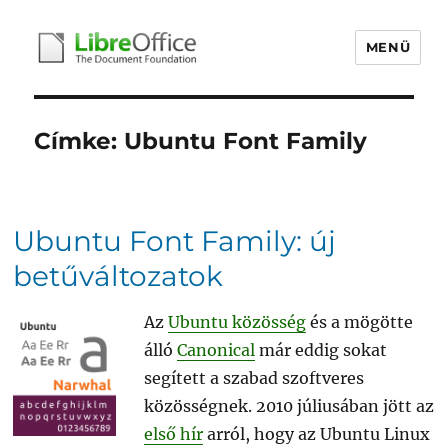
MENÜ
libreoffice.hu
Címke:
Ubuntu Font Family
Ubuntu Font Family: új
betűváltozatok
Az
Ubuntu közösség
és a mögötte
álló
Canonical
már eddig sokat
segített a szabad szoftveres
közösségnek. 2010 júliusában jött az
első hír
arról, hogy az Ubuntu Linux