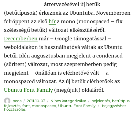
áttervezésével új betűk
(betűtípusok) érkeznek az Ubuntuba. Novemberben
felröppent az első
hír
a mono (monospaced – fix
szélességű betűk) változat elkészüléséről.
Decemberben
már – Google támogatással –
weboldalakon is használhatóvá váltak az Ubuntu
betűi. Idén augusztusban megjelent a condensed
(sűrített) változat, most szeptemberben pedig
megjelent – önállóan is elérhetővé vált – a
monospaced változat. Az új betűk elérhetőek az
Ubuntu Font Family
(megújult) oldaláról.
Szerző
Közzétéve
Kategória
Címke
peda
2011-10-03
Nincs kategorizálva
bejelentés
,
betűtípus
,
Ubuntu
fejlesztés
,
font
,
monospaced
,
Ubuntu Font Family
bejegyzéshez
Font
hozzászólás
Family:
új
betűváltozatok