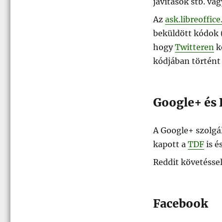
javítások stb. vag
Az
ask.libreoffice
beküldött kódok 
hogy
Twitteren
k
kódjában történt
Google+ és 
A Google+ szolgá
kapott a
TDF
is é
Reddit követéssel
Facebook