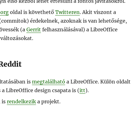
yis első kézből lehet értesülni a fontos javításokról.
.org
oldal is követhető
Twitteren
. Akit viszont a
(commitok) érdekelnek, azoknak is van lehetősége,
övessék (a
Gerrit
felhasználásával) a LibreOffice
 változásokat.
Reddit
ltatásában is
megtalálható
a LibreOffice. Külön oldalt
s a LibreOffice design csapata is (
itt
).
 is
rendelkezik
a projekt.