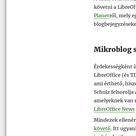
követni a LibreOf
Planet
ről, mely e
blogbejegyzéseke
Mikroblog s
Érdekességként í
LibreOffice (és 
ami érthető, hisz
Schulz felsorolja
amelyeknek van m
LibreOffice News
Mindezek ellenér
követő
. Itt ugyan