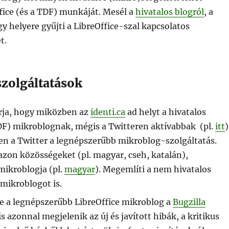
fice (és a TDF) munkáját. Mesél a
hivatalos blogról
, a
gy helyere gyűjti a LibreOffice-szal kapcsolatos
t.
zolgáltatások
rja, hogy miközben az
identi.ca
ad helyt a hivatalos
TDF) mikroblognak, mégis a Twitteren aktívabbak (pl.
itt
)
en a Twitter a legnépszerűbb mikroblog-szolgáltatás.
 azon közösségeket (pl. magyar, cseh, katalán),
ikroblogja (pl.
magyar
). Megemlíti a nem hivatalos
mikroblogot is.
e a legnépszerűbb LibreOffice mikroblog a
Bugzilla
is azonnal megjelenik az új és javított hibák, a kritikus