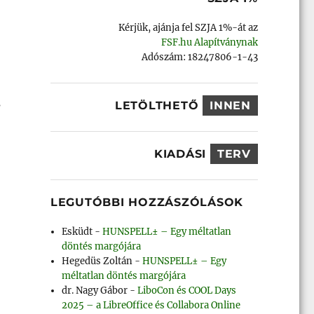
Kérjük, ajánja fel SZJA 1%-át az
FSF.hu Alapítványnak
Adószám: 18247806-1-43
s
LETÖLTHETŐ
INNEN
KIADÁSI
TERV
LEGUTÓBBI HOZZÁSZÓLÁSOK
Esküdt
-
HUNSPELL± – Egy méltatlan
döntés margójára
Hegedüs Zoltán
-
HUNSPELL± – Egy
méltatlan döntés margójára
dr. Nagy Gábor
-
LiboCon és COOL Days
2025 – a LibreOffice és Collabora Online