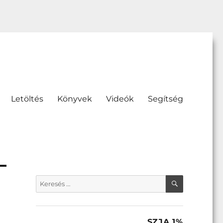
Letöltés
Könyvek
Videók
Segítség
KERESÉS
Keresés
a
következő
kifejezésre:
SZJA 1%