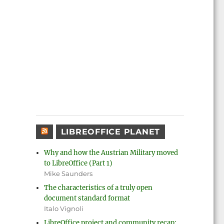
LIBREOFFICE PLANET
Why and how the Austrian Military moved
to LibreOffice (Part 1)
Mike Saunders
The characteristics of a truly open
document standard format
Italo Vignoli
LibreOffice project and community recap: