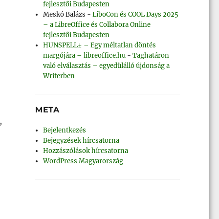
fejlesztői Budapesten
Meskó Balázs
-
LiboCon és COOL Days 2025
– a LibreOffice és Collabora Online
fejlesztői Budapesten
HUNSPELL± – Egy méltatlan döntés
margójára – libreoffice.hu
-
Taghatáron
való elválasztás – egyedülálló újdonság a
Writerben
META
,
Bejelentkezés
Bejegyzések hírcsatorna
Hozzászólások hírcsatorna
WordPress Magyarország