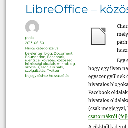
LibreOffice – közö
Char
melyb
Szerző
peda
párh
Közzétéve
2013-06-30
Kategória
Nincs kategorizálva
hasz
Címke
bejelentés
,
blog
,
Document
Foundation
,
Facebook
,
Egy 
identi.ca
,
követés
,
közösség
,
közösségi oldalak
,
mikroblog
,
szociális
,
szociális háló
,
hogy egy ilyen na
szolgáltatás
,
Twitter
LibreOffice
egyszer gyűlnek 
bejegyzéshez hozzászólás
–
közösségi
hivatalos blogoka
oldalak
Facebook oldalaka
hivatalos oldalak
(csak megjegyzi, 
csatornákról
(
fej
A cikkből kiderül