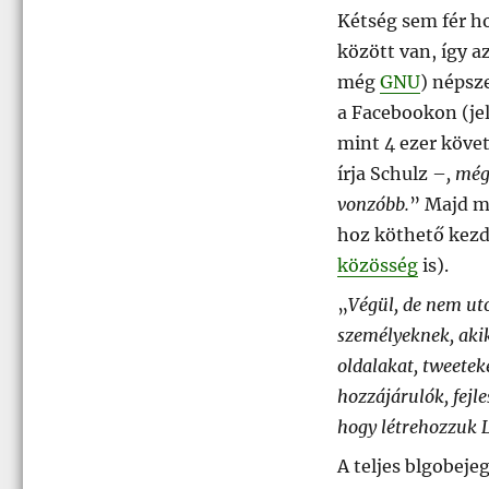
Kétség sem fér h
között van, így a
még
GNU
) népsz
a Facebookon (jel
mint 4 ezer követ
írja Schulz –
, még
vonzóbb.
” Majd me
hoz köthető kezd
közösség
is).
„
Végül, de nem ut
személyeknek, akik
oldalakat, tweetek
hozzájárulók, fejl
hogy létrehozzuk L
A teljes blgobeje