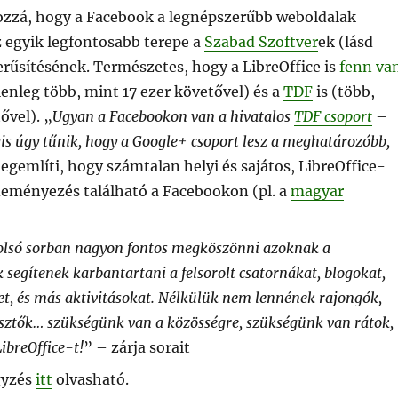
ozzá, hogy a Facebook a legnépszerűbb weboldalak
z egyik legfontosabb terepe a
Szabad Szoftver
ek (lásd
erűsítésének. Természetes, hogy a LibreOffice is
fenn va
enleg több, mint 17 ezer követővel) és a
TDF
is (több,
ővel). „
Ugyan a Facebookon van a hivatalos
TDF csoport
–
is úgy tűnik, hogy a Google+ csoport lesz a meghatározóbb,
gemlíti, hogy számtalan helyi és sajátos, LibreOffice-
eményezés található a Facebookon (pl. a
magyar
olsó sorban nagyon fontos megköszönni azoknak a
 segítenek karbantartani a felsorolt csatornákat, blogokat,
et, és más aktivitásokat. Nélkülük nem lennének rajongók,
esztők… szükségünk van a közösségre, szükségünk van rátok,
ibreOffice-t!
” – zárja sorait
gyzés
itt
olvasható.