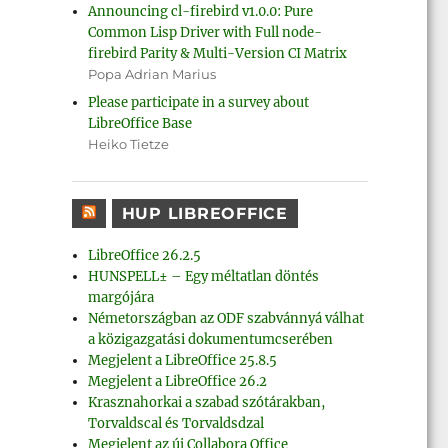
Announcing cl-firebird v1.0.0: Pure
Common Lisp Driver with Full node-
firebird Parity & Multi-Version CI Matrix
Popa Adrian Marius
Please participate in a survey about
LibreOffice Base
Heiko Tietze
HUP LIBREOFFICE
LibreOffice 26.2.5
HUNSPELL± – Egy méltatlan döntés
margójára
Németországban az ODF szabvánnyá válhat
a közigazgatási dokumentumcserében
Megjelent a LibreOffice 25.8.5
Megjelent a LibreOffice 26.2
Krasznahorkai a szabad szótárakban,
Torvaldscal és Torvaldsdzal
Megjelent az új Collabora Office