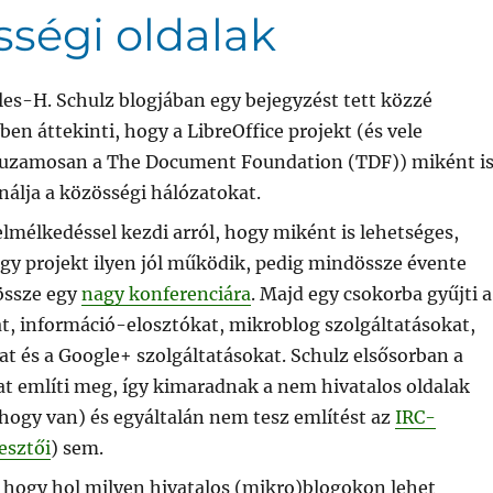
sségi oldalak
les-H. Schulz blogjában egy bejegyzést tett közzé
en áttekinti, hogy a LibreOffice projekt (és vele
uzamosan a The Document Foundation (TDF)) miként i
nálja a közösségi hálózatokat.
elmélkedéssel kezdi arról, hogy miként is lehetséges,
gy projekt ilyen jól működik, pedig mindössze évente
össze egy
nagy konferenciára
. Majd egy csokorba gyűjti a
t, információ-elosztókat, mikroblog szolgáltatásokat,
t és a Google+ szolgáltatásokat. Schulz elsősorban a
at említi meg, így kimaradnak a nem hivatalos oldalak
hogy van) és egyáltalán nem tesz említést az
IRC-
lesztői
) sem.
, hogy hol milyen hivatalos (mikro)blogokon lehet