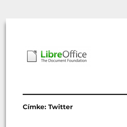
Libreoffice – A magyar közösség honlapja
libreoffice.hu
Címke:
Twitter