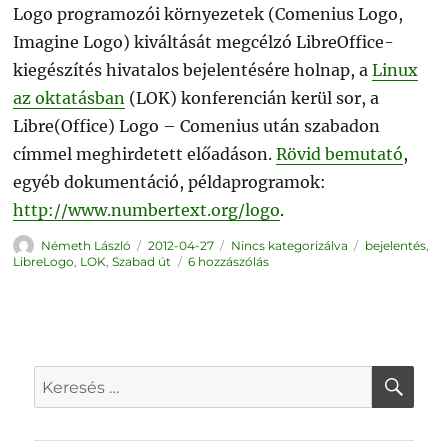
Logo programozói környezetek (Comenius Logo,
Imagine Logo) kiváltását megcélzó LibreOffice-
kiegészítés hivatalos bejelentésére holnap, a
Linux
az oktatásban
(LOK) konferencián kerül sor, a
Libre(Office) Logo – Comenius után szabadon
címmel meghirdetett előadáson.
Rövid bemutató
,
egyéb dokumentáció, példaprogramok:
http://www.numbertext.org/logo
.
Szerző
Közzétéve
Kategória
Címke
Németh László
2012-04-27
Nincs kategorizálva
bejelentés
,
LibreLogo
LibreLogo
,
LOK
,
Szabad út
6 hozzászólás
bejelentés
a
Linux
az
oktatásban
konferencián
című
bejegyzéshez
KER
Keresés
a
következő