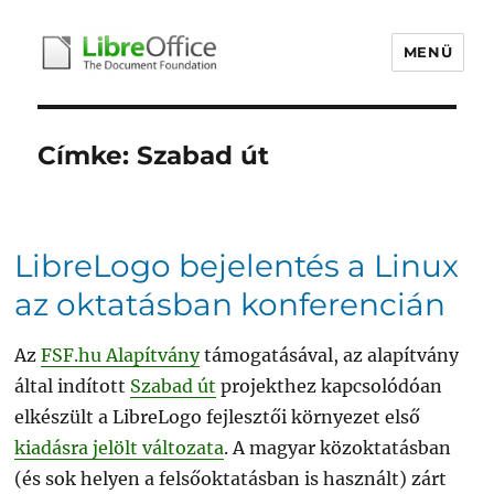
MENÜ
libreoffice.hu
Címke:
Szabad út
LibreLogo bejelentés a Linux
az oktatásban konferencián
Az
FSF.hu Alapítvány
támogatásával, az alapítvány
által indított
Szabad út
projekthez kapcsolódóan
elkészült a LibreLogo fejlesztői környezet első
kiadásra jelölt változata
. A magyar közoktatásban
(és sok helyen a felsőoktatásban is használt) zárt