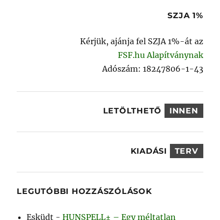
kifejezésre:
SZJA 1%
Kérjük, ajánja fel SZJA 1%-át az
FSF.hu Alapítványnak
Adószám: 18247806-1-43
LETÖLTHETŐ
INNEN
KIADÁSI
TERV
LEGUTÓBBI HOZZÁSZÓLÁSOK
Esküdt
-
HUNSPELL± – Egy méltatlan