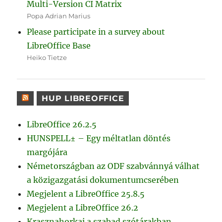
Multi-Version CI Matrix
Popa Adrian Marius
Please participate in a survey about
LibreOffice Base
Heiko Tietze
HUP LIBREOFFICE
LibreOffice 26.2.5
HUNSPELL± – Egy méltatlan döntés
margójára
Németországban az ODF szabvánnyá válhat
a közigazgatási dokumentumcserében
Megjelent a LibreOffice 25.8.5
Megjelent a LibreOffice 26.2
Krasznahorkai a szabad szótárakban,