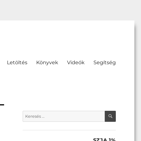
Letöltés
Könyvek
Videók
Segítség
KERESÉS
Keresés
a
következő
kifejezésre:
SZJA 1%