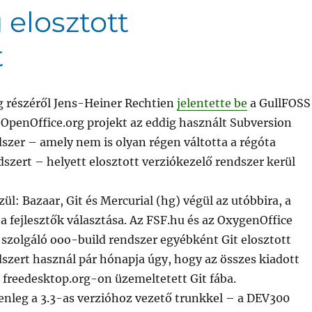
 elosztott
t
g részéről Jens-Heiner Rechtien
jelentette be
a GullFOSS
 OpenOffice.org projekt az eddig használt Subversion
szer – amely nem is olyan régen váltotta a régóta
szert – helyett elosztott verziókezelő rendszer kerül
ül: Bazaar, Git és Mercurial (hg) végül az utóbbira, a
 a fejlesztők választása. Az FSF.hu és az OxygenOffice
 szolgáló ooo-build rendszer egyébként Git elosztott
szert használ pár hónapja úgy, hogy az összes kiadott
a freedesktop.org-on üzemeltetett Git fába.
elenleg a 3.3-as verzióhoz vezető trunkkel – a DEV300