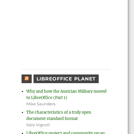
LIBREOFFICE PLANET
Why and how the Austrian Military moved
to LibreOffice (Part 1)
Mike Saunders
The characteristics of a truly open
document standard format
Italo Vignoli
LibreOffice project and community recap: