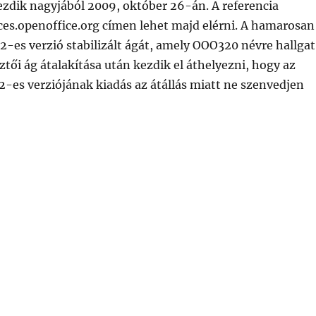
kezdik nagyjából 2009, október 26-án. A referencia
ices.openoffice.org címen lehet majd elérni. A hamarosan
.2-es verzió stabilizált ágát, amely OOO320 névre hallgat
sztői ág átalakítása után kezdik el áthelyezni, hogy az
2-es verziójának kiadás az átállás miatt ne szenvedjen