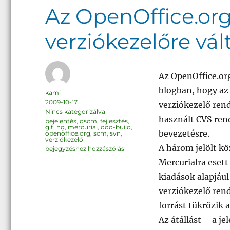
Az OpenOffice.org
verziókezelőre vál
Az OpenOffice.or
blogban, hogy az
Szerző
kami
Közzétéve
2009-10-17
verziókezelő rend
Kategória
Nincs kategorizálva
használt CVS rend
Címke
bejelentés
,
dscm
,
fejlesztés
,
git
,
hg
,
mercurial
,
ooo-build
,
bevezetésre.
openoffice.org
,
scm
,
svn
,
verziókezelő
A három jelölt köz
Az
bejegyzéshez hozzászólás
OpenOffice.org
elosztott
Mercurialra esett
verziókezelőre
vált
kiadások alapjául
verziókezelő rend
forrást tükrözik 
Az átállást – a j