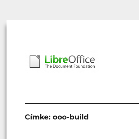
Libreoffice – A magyar közösség honlapja
libreoffice.hu
Címke:
ooo-build