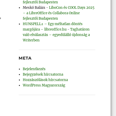
fejlesztői Budapesten
Meskó Balázs
-
LiboCon és COOL Days 2025
– a LibreOffice és Collabora Online
,
fejlesztői Budapesten
HUNSPELL± – Egy méltatlan döntés
margójára – libreoffice.hu
-
Taghatáron
való elválasztás – egyedülálló újdonság a
Writerben
META
Bejelentkezés
Bejegyzések hírcsatorna
Hozzászólások hírcsatorna
WordPress Magyarország