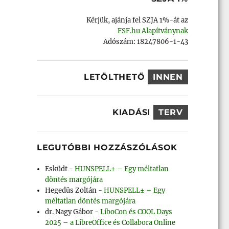
Kérjük, ajánja fel SZJA 1%-át az
FSF.hu Alapítványnak
Adószám: 18247806-1-43
LETÖLTHETŐ
INNEN
KIADÁSI
TERV
LEGUTÓBBI HOZZÁSZÓLÁSOK
Esküdt
-
HUNSPELL± – Egy méltatlan
döntés margójára
Hegedüs Zoltán
-
HUNSPELL± – Egy
méltatlan döntés margójára
dr. Nagy Gábor
-
LiboCon és COOL Days
2025 – a LibreOffice és Collabora Online