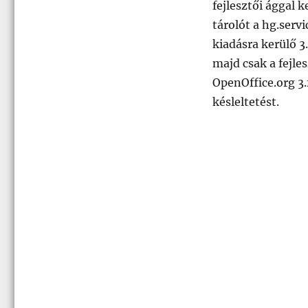
fejlesztői ággal 
tárolót a hg.serv
kiadásra kerülő 3
majd csak a fejle
OpenOffice.org 3.
késleltetést.