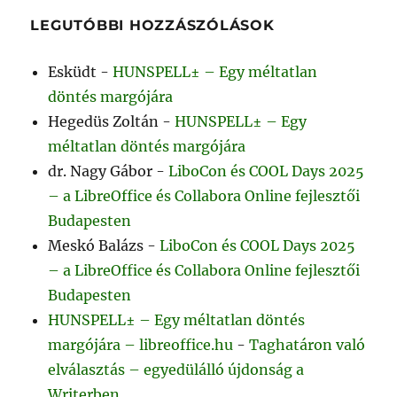
LEGUTÓBBI HOZZÁSZÓLÁSOK
Esküdt
-
HUNSPELL± – Egy méltatlan
döntés margójára
Hegedüs Zoltán
-
HUNSPELL± – Egy
méltatlan döntés margójára
dr. Nagy Gábor
-
LiboCon és COOL Days 2025
– a LibreOffice és Collabora Online fejlesztői
Budapesten
Meskó Balázs
-
LiboCon és COOL Days 2025
– a LibreOffice és Collabora Online fejlesztői
Budapesten
HUNSPELL± – Egy méltatlan döntés
margójára – libreoffice.hu
-
Taghatáron való
elválasztás – egyedülálló újdonság a
Writerben