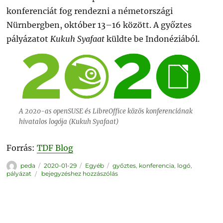
konferenciát fog rendezni a németországi
Nürnbergben, október 13–16 között. A győztes
pályázatot
Kukuh Syafaat
küldte be Indonéziából.
A 2020-as openSUSE és LibreOffice közös konferenciának
hivatalos logója (Kukuh Syafaat)
Forrás:
TDF Blog
Szerző
Közzétéve
Kategória
Címke
peda
2020-01-29
Egyéb
győztes
,
konferencia
,
logó
,
2020-
pályázat
bejegyzéshez hozzászólás
as
konferencia
logópályázatának
győztese