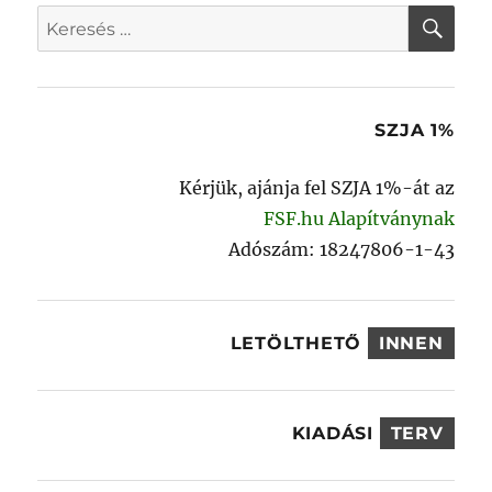
KER
Keresés
a
következő
kifejezésre:
SZJA 1%
Kérjük, ajánja fel SZJA 1%-át az
FSF.hu Alapítványnak
Adószám: 18247806-1-43
LETÖLTHETŐ
INNEN
KIADÁSI
TERV