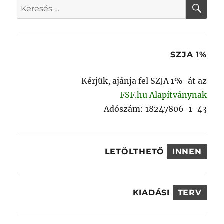
KER
Keresés
a
következő
kifejezésre:
SZJA 1%
Kérjük, ajánja fel SZJA 1%-át az
FSF.hu Alapítványnak
Adószám: 18247806-1-43
LETÖLTHETŐ
INNEN
KIADÁSI
TERV