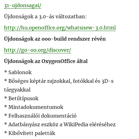
31-ujdonsagai/
Újdonságok a 3.0-ás változatban:
http://hu.openoffice.org/whatsnew-3.0.html
Újdonságok az ooo-build rendszer révén
http://go-oo.org/discover/
Újdonságok az OxygenOffice által
* Sablonok
* Bőséges képtár rajzokkal, fotókkal és 3D-s
tárgyakkal
* Betűtípusok
* Mintadokumentumok
* Felhasználói dokumentáció
* Adatbányász eszköz a WikiPedia eléréséhez
* Kibővített paletták