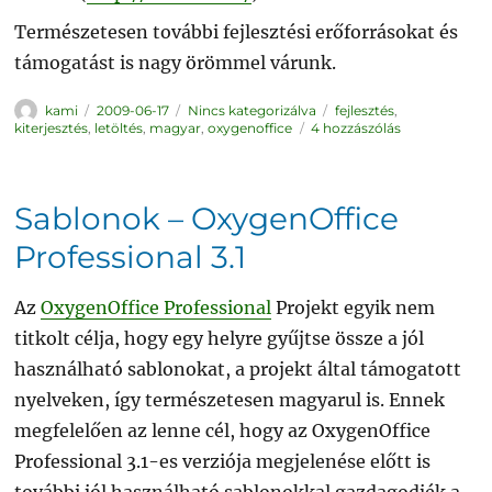
Természetesen további fejlesztési erőforrásokat és
támogatást is nagy örömmel várunk.
Szerző
Közzétéve
Kategória
Címke
kami
2009-06-17
Nincs kategorizálva
fejlesztés
,
OxygenOffice
kiterjesztés
,
letöltés
,
magyar
,
oxygenoffice
4 hozzászólás
Professional
3.1.0
–
Tesztelhető
véglegesnek
szánt
Sablonok – OxygenOffice
verziók
című
bejegyzéshez
Professional 3.1
Az
OxygenOffice Professional
Projekt egyik nem
titkolt célja, hogy egy helyre gyűjtse össze a jól
használható sablonokat, a projekt által támogatott
nyelveken, így természetesen magyarul is. Ennek
megfelelően az lenne cél, hogy az OxygenOffice
Professional 3.1-es verziója megjelenése előtt is
további jól használható sablonokkal gazdagodjék a