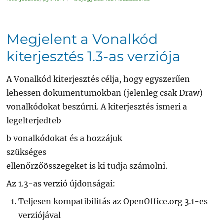
az
EuroOffice
Extension
Creator
0.3-
as
Megjelent a Vonalkód
verziója
kiterjesztés 1.3-as verziója
A Vonalkód kiterjesztés célja, hogy egyszerűen
lehessen dokumentumokban (jelenleg csak Draw)
vonalkódokat beszúrni. A kiterjesztés ismeri a
legelterjedteb
b vonalkódokat és a hozzájuk
szükséges
ellenőrzőösszegeket is ki tudja számolni.
Az 1.3-as verzió újdonságai:
Teljesen kompatibilitás az OpenOffice.org 3.1-es
verziójával