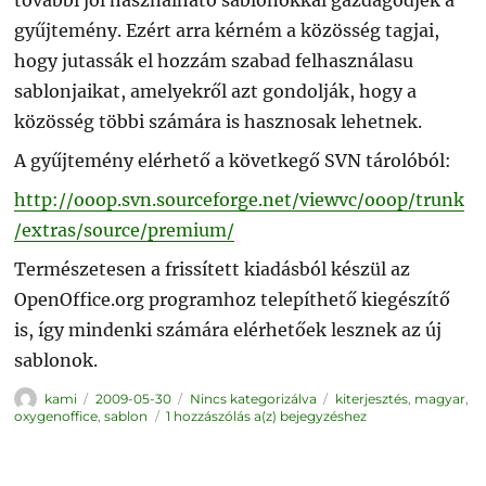
gyűjtemény. Ezért arra kérném a közösség tagjai,
hogy jutassák el hozzám szabad felhasználasu
sablonjaikat, amelyekről azt gondolják, hogy a
közösség többi számára is hasznosak lehetnek.
A gyűjtemény elérhető a követkegő SVN tárolóból:
http://ooop.svn.sourceforge.net/viewvc/ooop/trunk
/extras/source/premium/
Természetesen a frissített kiadásból készül az
OpenOffice.org programhoz telepíthető kiegészítő
is, így mindenki számára elérhetőek lesznek az új
sablonok.
Szerző
Közzétéve
Kategória
Címke
kami
2009-05-30
Nincs kategorizálva
kiterjesztés
,
magyar
,
Sablonok
oxygenoffice
,
sablon
1 hozzászólás a(z)
bejegyzéshez
–
OxygenOffice
Professional
3.1