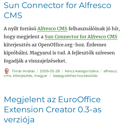
Sun Connector for Alfresco
CMS
A nyílt forrású
Alfresco CMS
felhasználóinak jó hír,
hogy megjelent a
Sun Connector for Alfresco CMS
kiterjesztés az OpenOffice.org-hoz. Érdemes
kipróbálni. Magyarul is tud. A fejlesztők szívesen
fogadják a visszajelzéseket.
Szerző
Közzétéve
Kategória
Címke
Timár András
2009-05-28
Nincs kategorizálva
alfresco
,
Sun
cms
,
kiterjesztés
,
magyar
bejegyzéshez hozzászólás
Connector
for
Alfresco
CMS
Megjelent az EuroOffice
Extension Creator 0.3-as
verziója