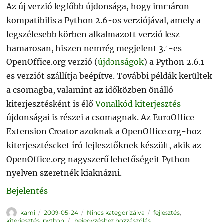
Az új verzió legfőbb újdonsága, hogy immáron
kompatibilis a Python 2.6-os verziójával, amely a
legszélesebb körben alkalmazott verzió lesz
hamarosan, hiszen nemrég megjelent 3.1-es
OpenOffice.org verzió (
újdonságok
) a Python 2.6.1-
es verziót szállítja beépítve. További példák kerültek
a csomagba, valamint az időközben önálló
kiterjesztésként is élő
Vonalkód kiterjesztés
újdonságai is részei a csomagnak. Az EuroOffice
Extension Creator azoknak a OpenOffice.org-hoz
kiterjesztéseket író fejlesztőknek készült, akik az
OpenOffice.org nagyszerű lehetőségeit Python
nyelven szeretnék kiaknázni.
Bejelentés
Szerző
Közzétéve
Kategória
Címke
kami
2009-05-24
Nincs kategorizálva
fejlesztés
,
Megjelent
kiterjesztés
,
python
bejegyzéshez hozzászólás