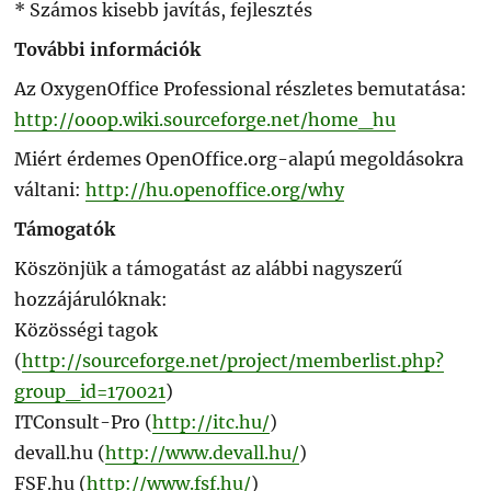
* Számos kisebb javítás, fejlesztés
További információk
Az OxygenOffice Professional részletes bemutatása:
http://ooop.wiki.sourceforge.net/home_hu
Miért érdemes OpenOffice.org-alapú megoldásokra
váltani:
http://hu.openoffice.org/why
Támogatók
Köszönjük a támogatást az alábbi nagyszerű
hozzájárulóknak:
Közösségi tagok
(
http://sourceforge.net/project/memberlist.php?
group_id=170021
)
ITConsult-Pro (
http://itc.hu/
)
devall.hu (
http://www.devall.hu/
)
FSF.hu (
http://www.fsf.hu/
)