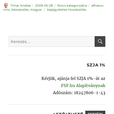
Szerző
Közzétéve
Kategória
Címke
Timár András
2009-05-28
Nincs kategorizálva
alfresco
,
Sun
cms
,
kiterjesztés
,
magyar
bejegyzéshez hozzászólás
Connector
for
Alfresco
CMS
KER
Keresés
a
következő
kifejezésre:
SZJA 1%
Kérjük, ajánja fel SZJA 1%-át az
FSF.hu Alapítványnak
Adószám: 18247806-1-43