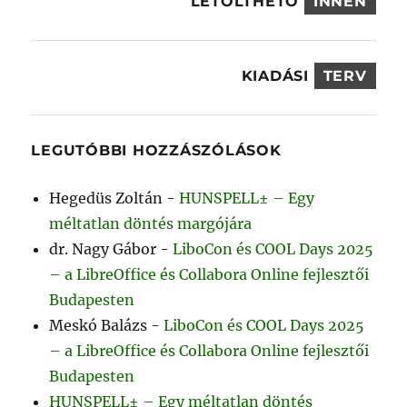
LETÖLTHETŐ
INNEN
KIADÁSI
TERV
LEGUTÓBBI HOZZÁSZÓLÁSOK
Hegedüs Zoltán
-
HUNSPELL± – Egy
méltatlan döntés margójára
dr. Nagy Gábor
-
LiboCon és COOL Days 2025
– a LibreOffice és Collabora Online fejlesztői
Budapesten
Meskó Balázs
-
LiboCon és COOL Days 2025
– a LibreOffice és Collabora Online fejlesztői
Budapesten
HUNSPELL± – Egy méltatlan döntés