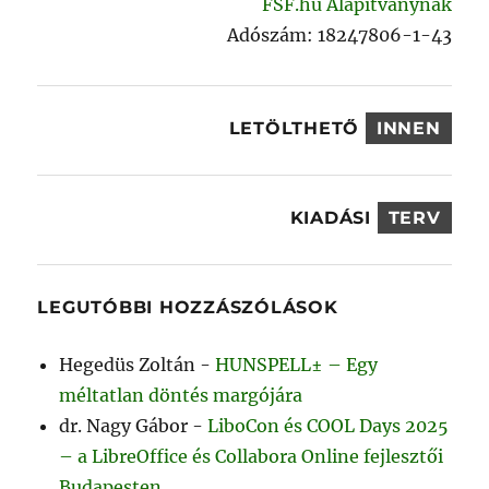
FSF.hu Alapítványnak
Adószám: 18247806-1-43
LETÖLTHETŐ
INNEN
KIADÁSI
TERV
LEGUTÓBBI HOZZÁSZÓLÁSOK
Hegedüs Zoltán
-
HUNSPELL± – Egy
méltatlan döntés margójára
dr. Nagy Gábor
-
LiboCon és COOL Days 2025
– a LibreOffice és Collabora Online fejlesztői
Budapesten