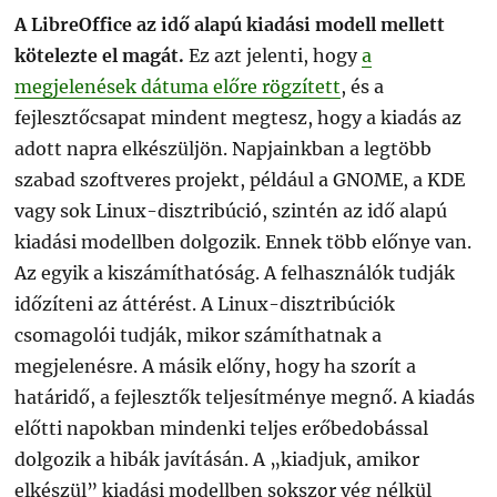
A LibreOffice az idő alapú kiadási modell mellett
kötelezte el magát.
Ez azt jelenti, hogy
a
megjelenések dátuma előre rögzített
, és a
fejlesztőcsapat mindent megtesz, hogy a kiadás az
adott napra elkészüljön. Napjainkban a legtöbb
szabad szoftveres projekt, például a GNOME, a KDE
vagy sok Linux-disztribúció, szintén az idő alapú
kiadási modellben dolgozik. Ennek több előnye van.
Az egyik a kiszámíthatóság. A felhasználók tudják
időzíteni az áttérést. A Linux-disztribúciók
csomagolói tudják, mikor számíthatnak a
megjelenésre. A másik előny, hogy ha szorít a
határidő, a fejlesztők teljesítménye megnő. A kiadás
előtti napokban mindenki teljes erőbedobással
dolgozik a hibák javításán. A „kiadjuk, amikor
elkészül” kiadási modellben sokszor vég nélkül