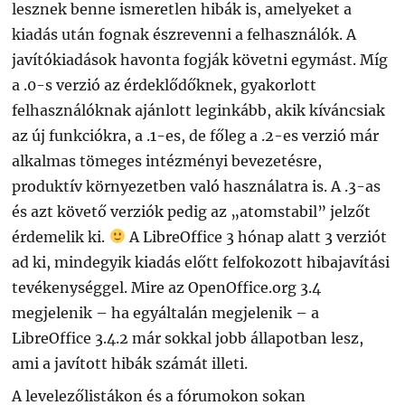
lesznek benne ismeretlen hibák is, amelyeket a
kiadás után fognak észrevenni a felhasználók. A
javítókiadások havonta fogják követni egymást. Míg
a .0-s verzió az érdeklődőknek, gyakorlott
felhasználóknak ajánlott leginkább, akik kíváncsiak
az új funkciókra, a .1-es, de főleg a .2-es verzió már
alkalmas tömeges intézményi bevezetésre,
produktív környezetben való használatra is. A .3-as
és azt követő verziók pedig az „atomstabil” jelzőt
érdemelik ki.
A LibreOffice 3 hónap alatt 3 verziót
ad ki, mindegyik kiadás előtt felfokozott hibajavítási
tevékenységgel. Mire az OpenOffice.org 3.4
megjelenik – ha egyáltalán megjelenik – a
LibreOffice 3.4.2 már sokkal jobb állapotban lesz,
ami a javított hibák számát illeti.
A levelezőlistákon és a fórumokon sokan