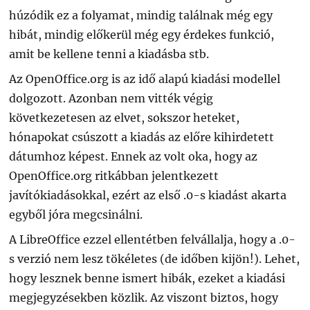
húzódik ez a folyamat, mindig találnak még egy
hibát, mindig előkerül még egy érdekes funkció,
amit be kellene tenni a kiadásba stb.
Az OpenOffice.org is az idő alapú kiadási modellel
dolgozott. Azonban nem vitték végig
következetesen az elvet, sokszor heteket,
hónapokat csúszott a kiadás az előre kihirdetett
dátumhoz képest. Ennek az volt oka, hogy az
OpenOffice.org ritkábban jelentkezett
javítókiadásokkal, ezért az első .0-s kiadást akarta
egyből jóra megcsinálni.
A LibreOffice ezzel ellentétben felvállalja, hogy a .0-
s verzió nem lesz tökéletes (de időben kijön!). Lehet,
hogy lesznek benne ismert hibák, ezeket a kiadási
megjegyzésekben közlik. Az viszont biztos, hogy