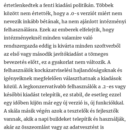
értetlenkedtek a fenti kiadási politikán. Többek
között nem értették, hogy a .0-s verziót miért nem
nevezik inkább bétának, ha nem ajánlott intézményi
felhasználásra. Ezek az emberek elfelejtik, hogy
intézményeknél minden valamire való
rendszergazda eddig is kivárta minden szoftverből
az első vagy második javítókiadást a tömeges
bevezetés előtt, ez a gyakorlat nem változik. A
felhasználók kockázatviselési hajlandóságuknak és
igényeiknek megfelelően választhatnak a kiadások
közül. A legkonzervatívabb felhasználók a .2-es vagy
későbbi kiadást telepítik, ez stabil, de esetleg ezzel
egy időben kijön már egy új verzió is, új funkciókkal.
A skála másik végén azok a tesztelők és fejlesztők
vannak, akik a napi buildeket telepítik és használják,
akár az összeomlást vagy az adatvesztést is