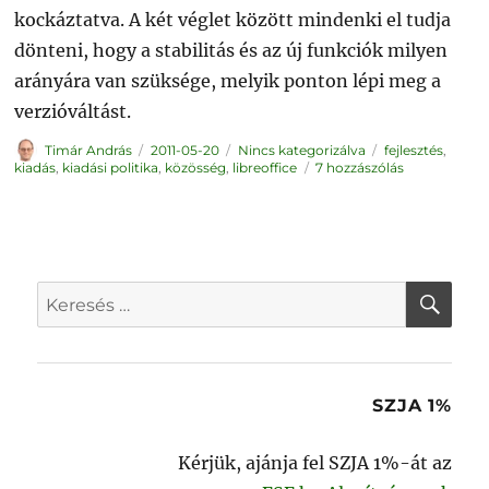
kockáztatva. A két véglet között mindenki el tudja
dönteni, hogy a stabilitás és az új funkciók milyen
arányára van szüksége, melyik ponton lépi meg a
verzióváltást.
Szerző
Közzétéve
Kategória
Címke
Timár András
2011-05-20
Nincs kategorizálva
fejlesztés
,
A
kiadás
,
kiadási politika
,
közösség
,
libreoffice
7 hozzászólás
LibreOffice
kiadási
politikája
című
bejegyzéshe
KER
Keresés
a
következő
kifejezésre:
SZJA 1%
Kérjük, ajánja fel SZJA 1%-át az