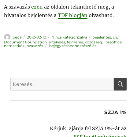
A szavazás
ezen
az oldalon tekinthető meg, a
hivatalos bejelentés a
TDF blogján
olvasható.
Szerző
Közzétéve
Kategória
Címke
peda
2012-02-10
Nincs kategorizálva
bejelentés
,
díj
,
Document Foundation
,
értékelés
,
felmérés
,
közösség
,
libreoffice
,
Újabb
nemzetközi
,
szavazás
bejegyzéshez hozzászólás
díjat
kapott
a
LibreOffice
KER
Keresés
a
következő
kifejezésre:
SZJA 1%
Kérjük, ajánja fel SZJA 1%-át az
FSF.hu Alapítványnak