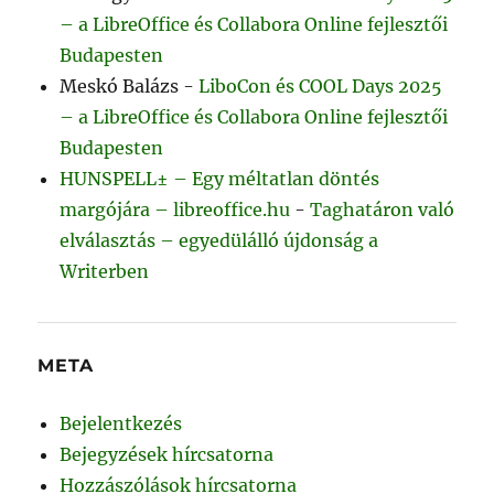
– a LibreOffice és Collabora Online fejlesztői
Budapesten
Meskó Balázs
-
LiboCon és COOL Days 2025
– a LibreOffice és Collabora Online fejlesztői
Budapesten
HUNSPELL± – Egy méltatlan döntés
margójára – libreoffice.hu
-
Taghatáron való
elválasztás – egyedülálló újdonság a
Writerben
META
Bejelentkezés
Bejegyzések hírcsatorna
Hozzászólások hírcsatorna