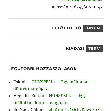
Adószám: 18247806-1-43
LETÖLTHETŐ
INNEN
KIADÁSI
TERV
LEGUTÓBBI HOZZÁSZÓLÁSOK
Esküdt
-
HUNSPELL± – Egy méltatlan
döntés margójára
Hegedüs Zoltán
-
HUNSPELL± – Egy
méltatlan döntés margójára
dr. Nagy Gábor
-
LiboCon és COOL Days 2025