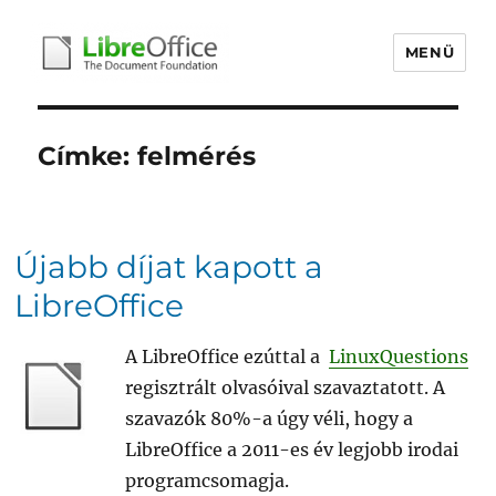
MENÜ
libreoffice.hu
Címke:
felmérés
Újabb díjat kapott a
LibreOffice
A LibreOffice ezúttal a
LinuxQuestions
regisztrált olvasóival szavaztatott. A
szavazók 80%-a úgy véli, hogy a
LibreOffice a 2011-es év legjobb irodai
programcsomagja.