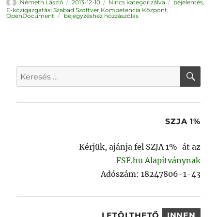
Szerző
Közzétéve
Kategória
Címke
Németh László
2013-12-10
Nincs kategorizálva
bejelentés
,
E-közigazgatási Szabad Szoftver Kompetencia Központ
,
OpenDocument
OpenDocument
bejegyzéshez hozzászólás
és
LibreOffice
intézményi
környezetben
KER
Keresés
a
következő
kifejezésre:
SZJA 1%
Kérjük, ajánja fel SZJA 1%-át az
FSF.hu Alapítványnak
Adószám: 18247806-1-43
LETÖLTHETŐ
INNEN