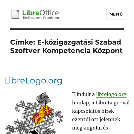
MENÜ
libreoffice.hu
Címke:
E-közigazgatási Szabad
Szoftver Kompetencia Központ
LibreLogo.org
Elindult a
librelogo.org
honlap, a LibreLogo-val
kapcsolatos hírek
ezentúl ott jelennek
meg angolul és