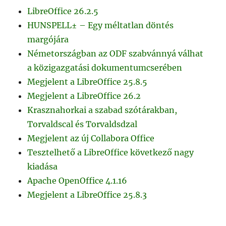
LibreOffice 26.2.5
HUNSPELL± – Egy méltatlan döntés
margójára
Németországban az ODF szabvánnyá válhat
a közigazgatási dokumentumcserében
Megjelent a LibreOffice 25.8.5
Megjelent a LibreOffice 26.2
Krasznahorkai a szabad szótárakban,
Torvaldscal és Torvaldsdzal
Megjelent az új Collabora Office
Tesztelhető a LibreOffice következő nagy
kiadása
Apache OpenOffice 4.1.16
Megjelent a LibreOffice 25.8.3