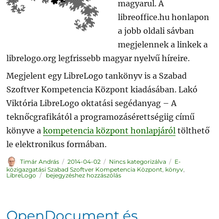
magyarul. A
libreoffice.hu honlapon
a jobb oldali sávban
megjelennek a linkek a
librelogo.org legfrissebb magyar nyelvű híreire.
Megjelent egy LibreLogo tankönyv is a Szabad
Szoftver Kompetencia Központ kiadásában. Lakó
Viktória LibreLogo oktatási segédanyag – A
teknőcgrafikától a programozásérettségiig című
könyve a
kompetencia központ honlapjáról
tölthető
le elektronikus formában.
Szerző
Közzétéve
Kategória
Címke
Timár András
2014-04-02
Nincs kategorizálva
E-
közigazgatási Szabad Szoftver Kompetencia Központ
,
könyv
,
LibreLogo.org
LibreLogo
bejegyzéshez hozzászólás
OpenDocument és