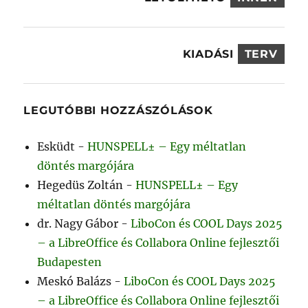
KIADÁSI
TERV
LEGUTÓBBI HOZZÁSZÓLÁSOK
Esküdt
-
HUNSPELL± – Egy méltatlan
döntés margójára
Hegedüs Zoltán
-
HUNSPELL± – Egy
méltatlan döntés margójára
dr. Nagy Gábor
-
LiboCon és COOL Days 2025
– a LibreOffice és Collabora Online fejlesztői
Budapesten
Meskó Balázs
-
LiboCon és COOL Days 2025
– a LibreOffice és Collabora Online fejlesztői