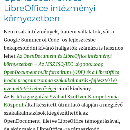
LibreOffice intézményi
környezetben
Nem csak intézmények, hanem vállalatok, sőt a
Google Summer of Code-os fejlesztésbe
bekapcsolódni kívánó hallgatók számára is hasznos
lehet
Az OpenDocument és LibreOffice intézményi
környezetben – Az MSZ ISO/IEC 263000:2009
OpenDocument nyílt formátum (ODF) és a LibreOffice
irodai programcsomag szakalkalmazás-fejlesztési és
üzemeltetési lehetőségei
című kiadvány.
Az
E-közigazgatási Szabad Szoftver Kompetencia
Központ
által készített útmutató alapján a meglévő
szakalkalmazások kiegészíthetők az
OpenDocument, illetve LibreOffice támogatásával,
de akár csak a LibreOffice-ra támaszkodó