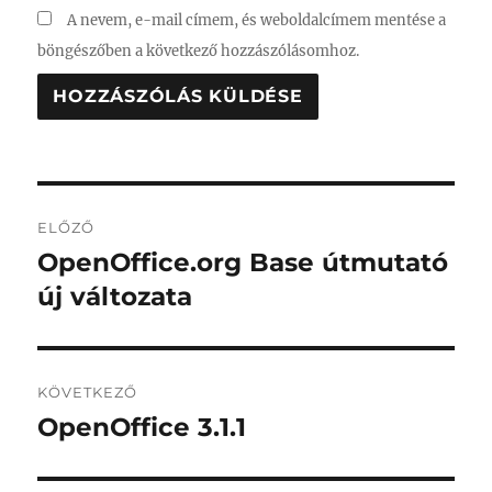
A nevem, e-mail címem, és weboldalcímem mentése a
böngészőben a következő hozzászólásomhoz.
Bejegyzés
ELŐZŐ
navigáció
OpenOffice.org Base útmutató
Korábbi
bejegyzés:
új változata
KÖVETKEZŐ
OpenOffice 3.1.1
Következő
bejegyzés: