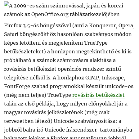
Firefox 3.5-ös böngészővel (ami a Konqueror, Opera,
Safari böngészőkhöz hasonlóan szabványos módon
képes letölteni és megjeleníteni TrueType
betűkészleteket) a honlapon megtekinthető és ki is
próbálható a számok számrovásra alakítása a
rovásírás betűkészlet operációs rendszer szintű
telepítése nélkül is. A honlaphoz GIMP, Inkscape,
FontForge szabad programokkal készült unicode-os
(még nem teljes) TrueType
rovásírás betűkészlet
talán az első példája, hogy milyen előnyökkel jár a
magyar rovásírás jelkészletének (még csak
tervezetben létező) Unicode szabványosítása: a
jobbról balra író Unicode írásrendszer-tartományba
helyezett jeleket a Firefox automatikusan jobbról