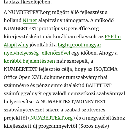
táblázatkezelőjében.
A NUMBERTEXT.org mögött álló fejlesztést a
holland
NLnet
alapítvány támogatta. A működő
NUMBERTEXT prototípus OpenOffice.org
kiterjesztésként már korábban elkészült az
FSF.hu
Alapítvány
jóvoltából a
Lightproof magyar
nyelvhelyesség-ellenőrzővel
egy időben. Ahogy a
korábbi bejelentésben
már szerepelt, a
NUMBERTEXT fejlesztés célja, hogy az ISO/ECMA
Office Open XML dokumentumszabvány thai
számnévre és pénznemre átalakító BAHTTEXT
számfüggvényét egy valódi nemzetközi szabvánnyal
helyettesítse. A NUMBERTEXT/MONEYTEXT
szabványtervezet sikere a szabad szoftveres
projekttől (
NUMBERTEXT.org
) és a megvalósításhoz
kifejlesztett új programnyelvtől (Soros nyelv)