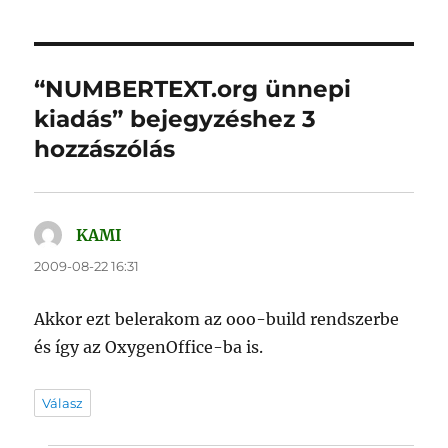
“NUMBERTEXT.org ünnepi
kiadás” bejegyzéshez 3
hozzászólás
KAMI
szerint:
2009-08-22 16:31
Akkor ezt belerakom az ooo-build rendszerbe
és így az OxygenOffice-ba is.
Válasz