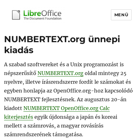
MENÜ
libreoffice.hu
NUMBERTEXT.org ünnepi
kiadás
A szabad szoftvereket és a Unix programozást is
népszerűsítő
NUMBERTEXT.org
oldal mintegy 25
nyelvre, illetve írásrendszerre fordít le számokat és
egyben honlapja az OpenOffice.org-hoz kapcsolódó
NUMBERTEXT fejlesztésnek. Az augusztus 20-án
kiadott
NUMBERTEXT OpenOffice.org Calc
kiterjesztés
egyik újdonsága a japán és koreai
mellett a számrovás, a magyar rovásírás
számrendszerének támogatása.