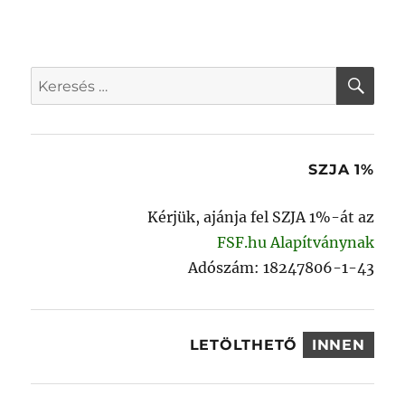
KER
Keresés
a
következő
kifejezésre:
SZJA 1%
Kérjük, ajánja fel SZJA 1%-át az
FSF.hu Alapítványnak
Adószám: 18247806-1-43
LETÖLTHETŐ
INNEN