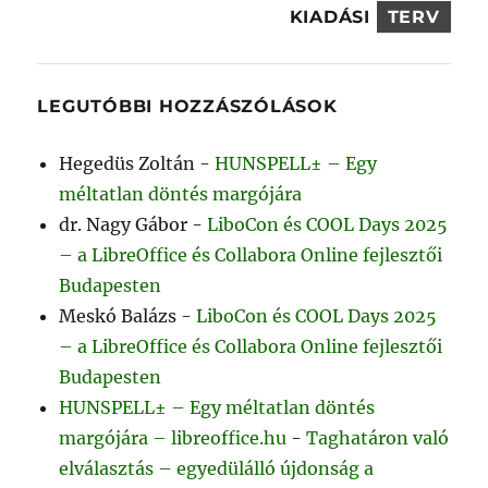
KIADÁSI
TERV
LEGUTÓBBI HOZZÁSZÓLÁSOK
Hegedüs Zoltán
-
HUNSPELL± – Egy
méltatlan döntés margójára
dr. Nagy Gábor
-
LiboCon és COOL Days 2025
– a LibreOffice és Collabora Online fejlesztői
Budapesten
Meskó Balázs
-
LiboCon és COOL Days 2025
– a LibreOffice és Collabora Online fejlesztői
Budapesten
HUNSPELL± – Egy méltatlan döntés
margójára – libreoffice.hu
-
Taghatáron való
elválasztás – egyedülálló újdonság a