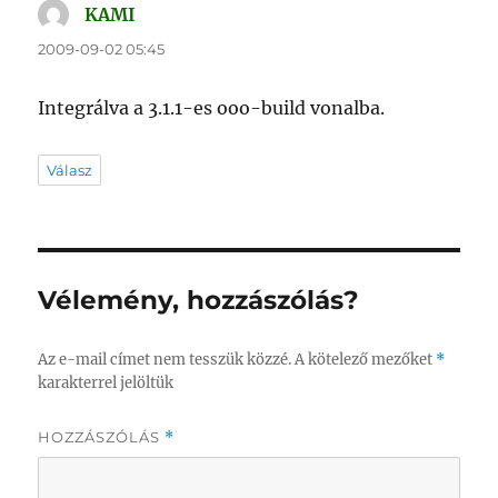
KAMI
szerint:
2009-09-02 05:45
Integrálva a 3.1.1-es ooo-build vonalba.
Válasz
Vélemény, hozzászólás?
Az e-mail címet nem tesszük közzé.
A kötelező mezőket
*
karakterrel jelöltük
HOZZÁSZÓLÁS
*