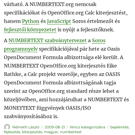
várható. A NUMBERTEXT.org nemcsak
specifikációkat és OpenOffice.org Calc kiterjesztést,
hanem
Python
és
JavaScript
Soros értelmezőt és
fejlesztői környezetet
is nyújt a fejlesztőknek.
A
NUMBERTEXT szabványtervezet
a
Soros
programnyelv
specifikációjával pár hete az Oasis
OpenDocument Formula albizottsága elé került. A
NUMBERTEXT OpenOffice.org kiterjesztés Eike
Rathke, a Calc projekt vezetője, egyben az OASIS
OpenDocument Formula albizottságának tagja
szerint az OpenOffice.org standard része lehet a
közeljövőben, ami hozzájárulhat a NUMBERTEXT és
MONEYTEXT függvények OASIS/ISO
szabványosításához is.
Szerző
Közzétéve
Kategória
Címke
Németh László
2009-08-21
Nincs kategorizálva
bejelentés
,
fejlesztés
,
kiterjesztés
,
magyar
,
numbertext