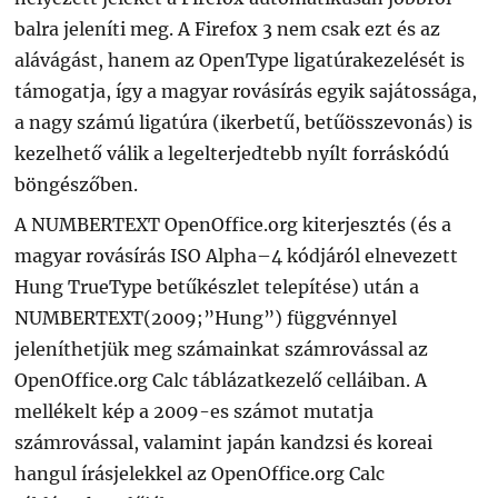
balra jeleníti meg. A Firefox 3 nem csak ezt és az
alávágást, hanem az OpenType ligatúrakezelését is
támogatja, így a magyar rovásírás egyik sajátossága,
a nagy számú ligatúra (ikerbetű, betűösszevonás) is
kezelhető válik a legelterjedtebb nyílt forráskódú
böngészőben.
A NUMBERTEXT OpenOffice.org kiterjesztés (és a
magyar rovásírás ISO Alpha–4 kódjáról elnevezett
Hung TrueType betűkészlet telepítése) után a
NUMBERTEXT(2009;”Hung”) függvénnyel
jeleníthetjük meg számainkat számrovással az
OpenOffice.org Calc táblázatkezelő celláiban. A
mellékelt kép a 2009-es számot mutatja
számrovással, valamint japán kandzsi és koreai
hangul írásjelekkel az OpenOffice.org Calc