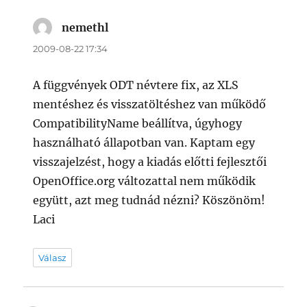
nemethl
szerint:
2009-08-22 17:34
A függvények ODT névtere fix, az XLS
mentéshez és visszatöltéshez van működő
CompatibilityName beállítva, úgyhogy
használható állapotban van. Kaptam egy
visszajelzést, hogy a kiadás előtti fejlesztői
OpenOffice.org változattal nem működik
együtt, azt meg tudnád nézni? Köszönöm!
Laci
Válasz