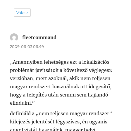
Válasz
fleetcommand
szerint:
2009-06-03 06:49
„Amennyiben lehetséges ezt a lokalizációs
problémát javítsátok a következő végleges2
verzióban, mert azoknál, akik nem teljesen
magyar rendszert használnak ott idegesítő,
hogy a telepítés után semmi sem hajlandó
elindulni.”
definiáld a „nem teljesen magyar rendszer”
kifejezés jelentését légyszíves, én ugyanis
angol vistát használok, magyar helyi