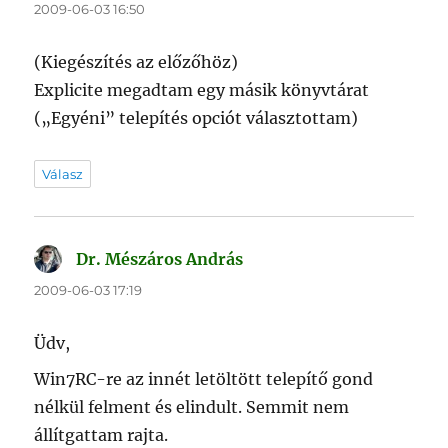
2009-06-03 16:50
(Kiegészítés az előzőhöz)
Explicite megadtam egy másik könyvtárat
(„Egyéni” telepítés opciót választottam)
Válasz
Dr. Mészáros András
szerint:
2009-06-03 17:19
Üdv,
Win7RC-re az innét letöltött telepítő gond
nélkül felment és elindult. Semmit nem
állítgattam rajta.