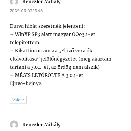
Kenczler Mihály
szerint:
2009-06-03 16:48
Durva hibát szeretnék jelenteni:
– WinXP SP3 alatt magyar OOo3.1-et
telepítettem.
– Kikattintottam az „Előző verziók
eltávolítása” jelölőnégyzetet (meg akartam
tartani a 3.0.1-et, az ördög nem alszik)
– MÉGIS LETÖRÖLTE A 3.0.1-et.
Ejnye-bejnye.
Válasz
Kenczler Mihály
szerint: