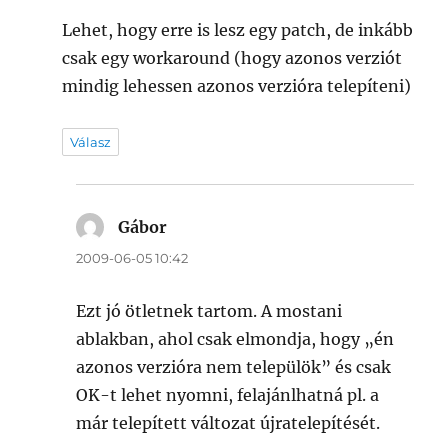
Lehet, hogy erre is lesz egy patch, de inkább
csak egy workaround (hogy azonos verziót
mindig lehessen azonos verzióra telepíteni)
Válasz
Gábor
szerint:
2009-06-05 10:42
Ezt jó ötletnek tartom. A mostani
ablakban, ahol csak elmondja, hogy „én
azonos verzióra nem települök” és csak
OK-t lehet nyomni, felajánlhatná pl. a
már telepített változat újratelepítését.