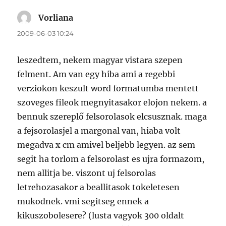
Vorliana
szerint:
2009-06-03 10:24
leszedtem, nekem magyar vistara szepen
felment. Am van egy hiba ami a regebbi
verziokon keszult word formatumba mentett
szoveges fileok megnyitasakor elojon nekem. a
bennuk szereplő felsorolasok elcsusznak. maga
a fejsorolasjel a margonal van, hiaba volt
megadva x cm amivel beljebb legyen. az sem
segit ha torlom a felsorolast es ujra formazom,
nem allitja be. viszont uj felsorolas
letrehozasakor a beallitasok tokeletesen
mukodnek. vmi segitseg ennek a
kikuszobolesere? (lusta vagyok 300 oldalt