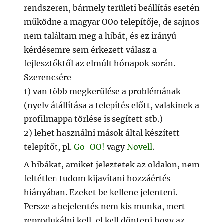
rendszeren, bármely területi beállítás esetén
működne a magyar OOo telepítője, de sajnos
nem találtam meg a hibát, és ez irányú
kérdésemre sem érkezett válasz a
fejlesztőktől az elmúlt hónapok során.
Szerencsére
1) van több megkerülése a problémának
(nyelv átállítása a telepítés előtt, valakinek a
profilmappa törlése is segített stb.)
2) lehet használni mások által készített
telepítőt, pl.
Go-OO!
vagy
Novell
.
A hibákat, amiket jeleztetek az oldalon, nem
feltétlen tudom kijavítani hozzáértés
hiányában. Ezeket be kellene jelenteni.
Persze a bejelentés nem kis munka, mert
reprodukálni kell, el kell dönteni hogy az