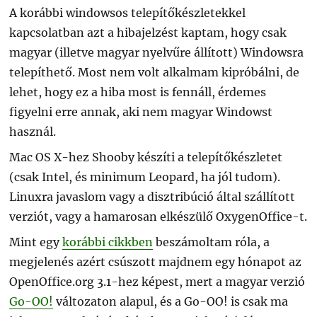
A korábbi windowsos telepítőkészletekkel
kapcsolatban azt a hibajelzést kaptam, hogy csak
magyar (illetve magyar nyelvűre állított) Windowsra
telepíthető. Most nem volt alkalmam kipróbálni, de
lehet, hogy ez a hiba most is fennáll, érdemes
figyelni erre annak, aki nem magyar Windowst
használ.
Mac OS X-hez Shooby készíti a telepítőkészletet
(csak Intel, és minimum Leopard, ha jól tudom).
Linuxra javaslom vagy a disztribúció által szállított
verziót, vagy a hamarosan elkészülő OxygenOffice-t.
Mint egy
korábbi cikkben
beszámoltam róla, a
megjelenés azért csúszott majdnem egy hónapot az
OpenOffice.org 3.1-hez képest, mert a magyar verzió
Go-OO!
változaton alapul, és a Go-OO! is csak ma