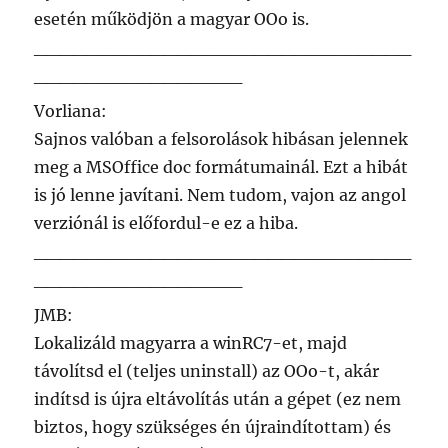
esetén működjön a magyar OOo is.
_____________________________
________________
Vorliana:
Sajnos valóban a felsorolások hibásan jelennek
meg a MSOffice doc formátumainál. Ezt a hibát
is jó lenne javítani. Nem tudom, vajon az angol
verziónál is előfordul-e ez a hiba.
_____________________________
________________
JMB:
Lokalizáld magyarra a winRC7-et, majd
távolítsd el (teljes uninstall) az OOo-t, akár
indítsd is újra eltávolítás után a gépet (ez nem
biztos, hogy szükséges én újraindítottam) és