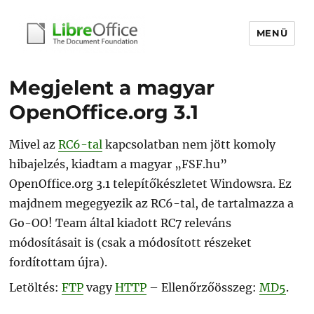
MENÜ
libreoffice.hu
Megjelent a magyar
OpenOffice.org 3.1
Mivel az
RC6-tal
kapcsolatban nem jött komoly
hibajelzés, kiadtam a magyar „FSF.hu”
OpenOffice.org 3.1 telepítőkészletet Windowsra. Ez
majdnem megegyezik az RC6-tal, de tartalmazza a
Go-OO! Team által kiadott RC7 releváns
módosításait is (csak a módosított részeket
fordítottam újra).
Letöltés:
FTP
vagy
HTTP
– Ellenőrzőösszeg:
MD5
.