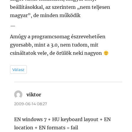
beállításokkal, az szerintem „nem teljesen
magyar”, de minden működik
—
Amúgy a programcsomag észrevehetően
gyorsabb, mint a 3.0, nem tudom, mit
csináltatok vele, de örülök neki nagyon
Válasz
viktor
szerint:
2009-06-14 08:27
EN windows 7 + HU keyboard layout + EN
location + EN formats = fail