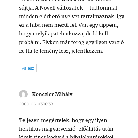
sújtja. A Novell változatok – tudtommal –
minden elérhető nyelvet tartalmaznak, így
ez a hiba nem merül fel. Van egy tippem,
hogy melyik patch okozza, de ki kell
próbálni. Elvben már forog egy ilyen verzió
is. Ha fejlemény lesz, jelentkezem.
Válasz
Kenczler Mihály
szerint:
2009-06-03 16:38
Teljesen megértelek, hogy egy ilyen
hektikus magyarverzió-előállítás után
kicsit sincs kedved a hibajelentésekkel