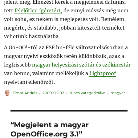
jelent meg. Elnézést kérek a megjelenési dátumra
tett
felelőtlen ígéretért
, de ennyi csúszás még nem
volt soha, ez nekem is meglepetés volt. Remélem,
megérte, és stabilabb, jobban kitesztelt terméket
vehetünk használatba.
A Go-OO!-tól az FSF.hu-féle változat elsősorban a
magyar nyelvi eszközök terén különbözik, azaz a
legfrissebb
magyar helyesírási szótár és szókincstár
van benne, valamint mellékeljük a
Lightproof
nyelvtani ellenőrzőt.
Szerző
Közzétéve
Kategória
Címke
Timár András
2009-06-02
Nincs kategorizálva
magyar
“Megjelent a magyar
OpenOffice.org 3.1”