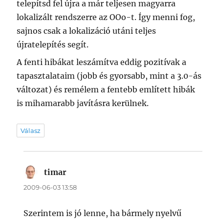
telepítsd fel újra a már teljesen magyarra
lokalizált rendszerre az OOo-t. Így menni fog,
sajnos csak a lokalizáció utáni teljes
újratelepítés segít.
A fenti hibákat leszámítva eddig pozitívak a
tapasztalataim (jobb és gyorsabb, mint a 3.0-ás
változat) és remélem a fentebb említett hibák
is mihamarabb javításra kerülnek.
Válasz
timar
szerint:
2009-06-03 13:58
Szerintem is jó lenne, ha bármely nyelvű