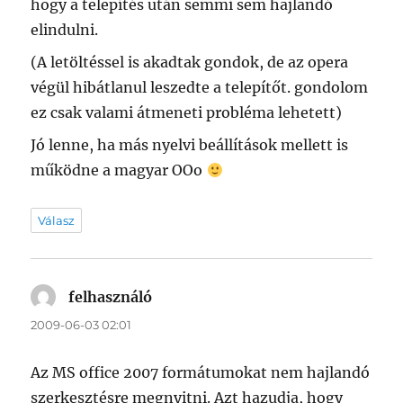
hogy a telepítés után semmi sem hajlandó
elindulni.
(A letöltéssel is akadtak gondok, de az opera
végül hibátlanul leszedte a telepítőt. gondolom
ez csak valami átmeneti probléma lehetett)
Jó lenne, ha más nyelvi beállítások mellett is
működne a magyar OOo
Válasz
felhasználó
szerint:
2009-06-03 02:01
Az MS office 2007 formátumokat nem hajlandó
szerkesztésre megnyitni. Azt hazudja, hogy