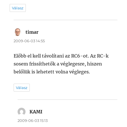
Válasz
timar
szerint:
2009-06-03 14:55
Előbb el kell távolítani az RC6-ot. Az RC-k
sosem frissíthetők a véglegesre, hiszen
belőlük is lehetett volna végleges.
Válasz
KAMI
szerint:
2009-06-03 15:13