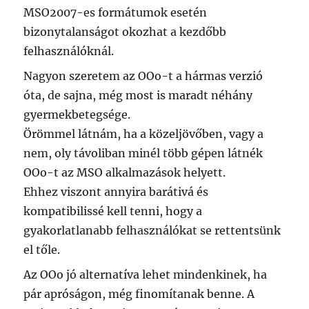
MSO2007-es formátumok esetén
bizonytalanságot okozhat a kezdőbb
felhasználóknál.
Nagyon szeretem az OOo-t a hármas verzió
óta, de sajna, még most is maradt néhány
gyermekbetegsége.
Örömmel látnám, ha a közeljövőben, vagy a
nem, oly távoliban minél több gépen látnék
OOo-t az MSO alkalmazások helyett.
Ehhez viszont annyira barátivá és
kompatibilissé kell tenni, hogy a
gyakorlatlanabb felhasználókat se rettentsünk
el tőle.
Az OOo jó alternatíva lehet mindenkinek, ha
pár apróságon, még finomítanak benne. A