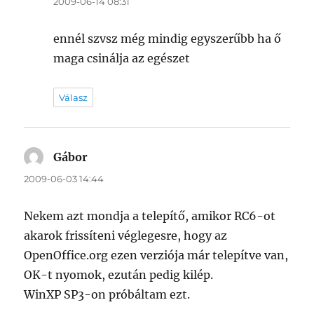
2009-06-14 08:31
ennél szvsz még mindig egyszerűbb ha ő
maga csinálja az egészet
Válasz
Gábor
szerint:
2009-06-03 14:44
Nekem azt mondja a telepítő, amikor RC6-ot
akarok frissíteni véglegesre, hogy az
OpenOffice.org ezen verziója már telepítve van,
OK-t nyomok, ezután pedig kilép.
WinXP SP3-on próbáltam ezt.