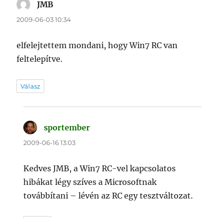
JMB
szerint:
2009-06-03 10:34
elfelejtettem mondani, hogy Win7 RC van
feltelepítve.
Válasz
sportember
szerint:
2009-06-16 13:03
Kedves JMB, a Win7 RC-vel kapcsolatos
hibákat légy szíves a Microsoftnak
továbbítani – lévén az RC egy tesztváltozat.