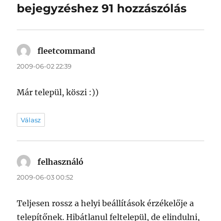
bejegyzéshez 91 hozzászólás
fleetcommand
szerint:
2009-06-02 22:39
Már települ, köszi :))
Válasz
felhasználó
szerint:
2009-06-03 00:52
Teljesen rossz a helyi beállítások érzékelője a
telepítőnek. Hibátlanul feltelepül, de elindulni,