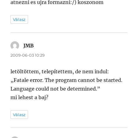
atnezni es ujra formazni:/) koszonom
Válasz
JMB
szerint:
2009-06-03 10:29
letöltöttem, telepítettem, de nem indul:
„Fatale error. The program cannot be started.
Language could not be determined.”
mi lehest a baj?
Válasz