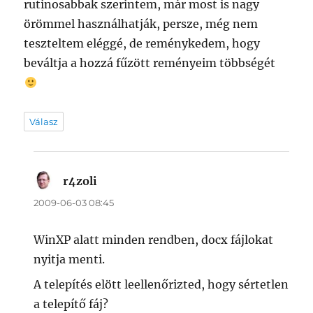
rutinosabbak szerintem, már most is nagy
örömmel használhatják, persze, még nem
teszteltem eléggé, de reménykedem, hogy
beváltja a hozzá fűzött reményeim többségét
Válasz
r4zoli
szerint:
2009-06-03 08:45
WinXP alatt minden rendben, docx fájlokat
nyitja menti.
A telepítés elött leellenőrizted, hogy sértetlen
a telepítő fáj?