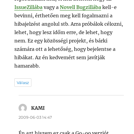
IssueZillába
vagy a
Novell Bugzillába
kell-e
bevinni, érthetően meg kell fogalmazni a
hibajelzést angolul stb. Arra próbálok célozni,
lehet, hogy lesz időm erre, de lehet, hogy
nem. Ez egy közösségi projekt, és bárki
számára ott a lehetőség, hogy bejelentse a
hibákat. Az én kedvemért sem javítják
hamarabb.
Válasz
KAMI
szerint:
2009-06-03 14:47
Én azt hiszem ez csak a Go-oo verziót