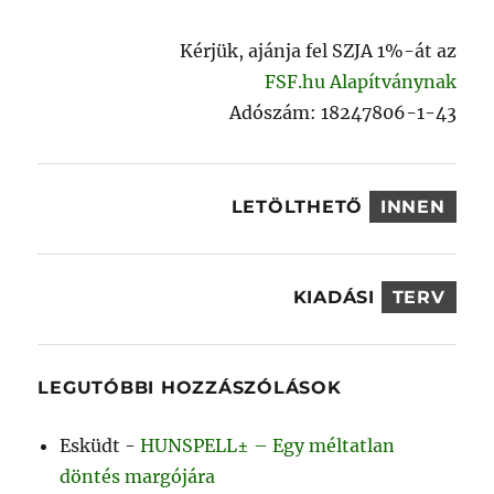
Kérjük, ajánja fel SZJA 1%-át az
FSF.hu Alapítványnak
Adószám: 18247806-1-43
LETÖLTHETŐ
INNEN
KIADÁSI
TERV
LEGUTÓBBI HOZZÁSZÓLÁSOK
Esküdt
-
HUNSPELL± – Egy méltatlan
döntés margójára