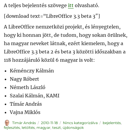
A teljes bejelentés szövege
itt
olvasható.
[download text=”LibreOffice 3.3 beta 3″]
A LibreOffice nemzetközi projekt, és lényegtelen,
hogy ki honnan jött, de tudom, hogy sokan örülnek,
ha magyar neveket látnak, ezért kiemelem, hogy a
LibreOffice 3.3 beta 2 és beta 3 közötti időszakban a
118 hozzájáruló közül 6 magyar is volt:
Kéménczy Kálmán
Nagy Róbert
Németh László
Szalai Kálmán, KAMI
Tímár András
Vajna Miklós
Szerző
Közzétéve
Kategória
Címke
Timár András
2010-11-18
Nincs kategorizálva
bejelentés
,
fejlesztés
,
letöltés
,
magyar
,
teszt
,
újdonságok