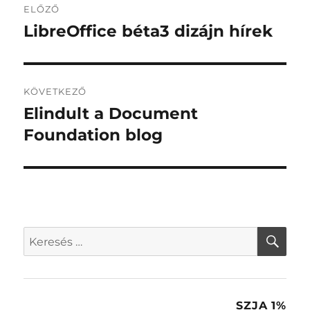
ELŐZŐ
navigáció
LibreOffice béta3 dizájn hírek
Korábbi
bejegyzés:
KÖVETKEZŐ
Elindult a Document
Következő
bejegyzés:
Foundation blog
KER
Keresés
a
következő
kifejezésre:
SZJA 1%