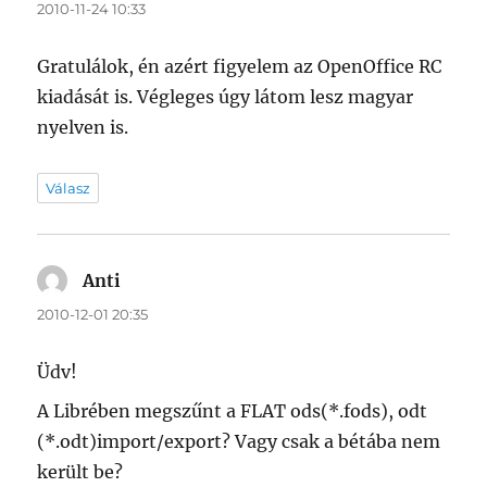
2010-11-24 10:33
Gratulálok, én azért figyelem az OpenOffice RC
kiadását is. Végleges úgy látom lesz magyar
nyelven is.
Válasz
Anti
szerint:
2010-12-01 20:35
Üdv!
A Librében megszűnt a FLAT ods(*.fods), odt
(*.odt)import/export? Vagy csak a bétába nem
került be?