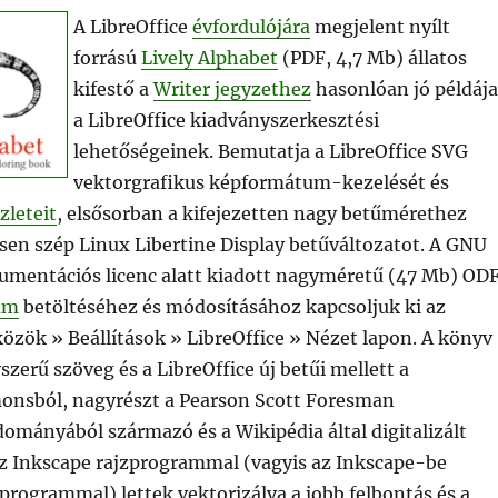
A LibreOffice
évfordulójára
megjelent nyílt
forrású
Lively Alphabet
(PDF, 4,7 Mb) állatos
kifestő a
Writer jegyzethez
hasonlóan jó példája
a LibreOffice kiadványszerkesztési
lehetőségeinek. Bemutatja a LibreOffice SVG
vektorgrafikus képformátum-kezelését és
zleteit
, elsősorban a kifejezetten nagy betűmérethez
sen szép Linux Libertine Display betűváltozatot. A GNU
mentációs licenc alatt kiadott nagyméretű (47 Mb) OD
um
betöltéséhez és módosításához kapcsoljuk ki az
közök » Beállítások » LibreOffice » Nézet lapon. A könyv
szerű szöveg és a LibreOffice új betűi mellett a
nsból, nagyrészt a Pearson Scott Foresman
ományából származó és a Wikipédia által digitalizált
z Inkscape rajzprogrammal (vagyis az Inkscape-be
 programmal) lettek vektorizálva a jobb felbontás és a