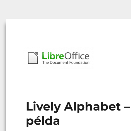
Libreoffice – A magyar közösség honlapja
libreoffice.hu
Lively Alphabet 
példa