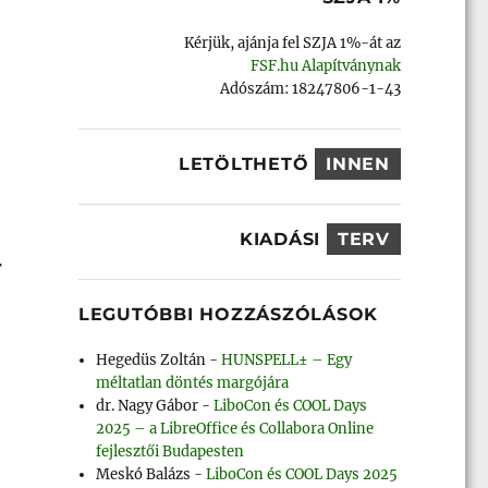
Kérjük, ajánja fel SZJA 1%-át az
FSF.hu Alapítványnak
Adószám: 18247806-1-43
LETÖLTHETŐ
INNEN
KIADÁSI
TERV
F
LEGUTÓBBI HOZZÁSZÓLÁSOK
Hegedüs Zoltán
-
HUNSPELL± – Egy
méltatlan döntés margójára
dr. Nagy Gábor
-
LiboCon és COOL Days
2025 – a LibreOffice és Collabora Online
fejlesztői Budapesten
Meskó Balázs
-
LiboCon és COOL Days 2025