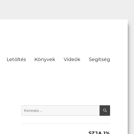
Letöltés
Könyvek
Videók
Segítség
KERESÉS
Keresés
a
következő
kifejezésre:
SZJA 1%