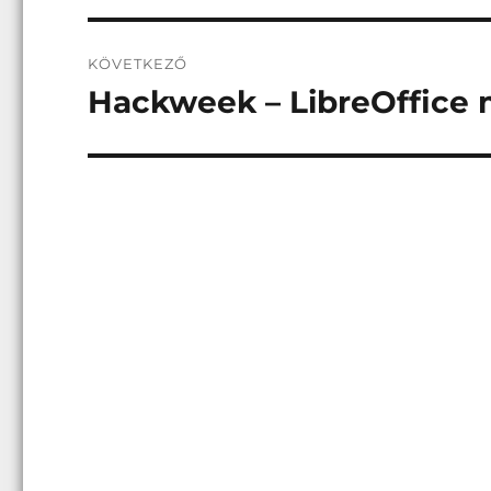
KÖVETKEZŐ
Hackweek – LibreOffice mu
Következő
bejegyzés: