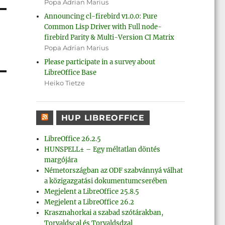
Popa Adrian Marius
Announcing cl-firebird v1.0.0: Pure
Common Lisp Driver with Full node-
firebird Parity & Multi-Version CI Matrix
Popa Adrian Marius
Please participate in a survey about
LibreOffice Base
Heiko Tietze
HUP LIBREOFFICE
LibreOffice 26.2.5
HUNSPELL± – Egy méltatlan döntés
margójára
Németországban az ODF szabvánnyá válhat
a közigazgatási dokumentumcserében
Megjelent a LibreOffice 25.8.5
Megjelent a LibreOffice 26.2
Krasznahorkai a szabad szótárakban,
Torvaldscal és Torvaldsdzal