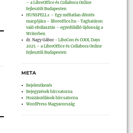
– a LibreOffice és Collabora Online
fejlesztői Budapesten
HUNSPELL± – Egy méltatlan döntés
margójára – libreoffice.hu
-
Taghatáron
való elválasztás – egyedülálló újdonság a
Writerben
dr. Nagy Gábor
-
LiboCon és COOL Days
2025 – a LibreOffice és Collabora Online
fejlesztői Budapesten
META
Bejelentkezés
Bejegyzések hírcsatorna
Hozzászólások hírcsatorna
WordPress Magyarország