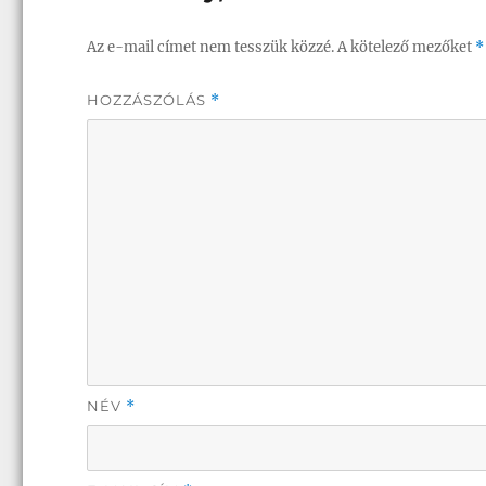
Az e-mail címet nem tesszük közzé.
A kötelező mezőket
*
HOZZÁSZÓLÁS
*
NÉV
*