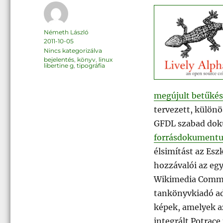
Szerző
Németh László
Közzétéve
2011-10-05
Kategória
Nincs kategorizálva
Címke
bejelentés
,
könyv
,
linux
libertine g
,
tipográfia
megújult betűkés
tervezett, különö
GFDL szabad doku
forrásdokument
élsimítást az Esz
hozzávalói az egy
Wikimedia Commo
tankönyvkiadó ad
képek, amelyek a
integrált Potrace