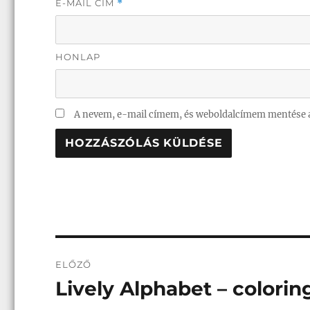
E-MAIL CÍM
*
HONLAP
A nevem, e-mail címem, és weboldalcímem mentése 
Bejegyzés
ELŐZŐ
navigáció
Lively Alphabet – color
Korábbi
bejegyzés: