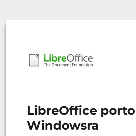
Libreoffice – A magyar közösség honlapja
libreoffice.hu
LibreOffice porto
Windowsra