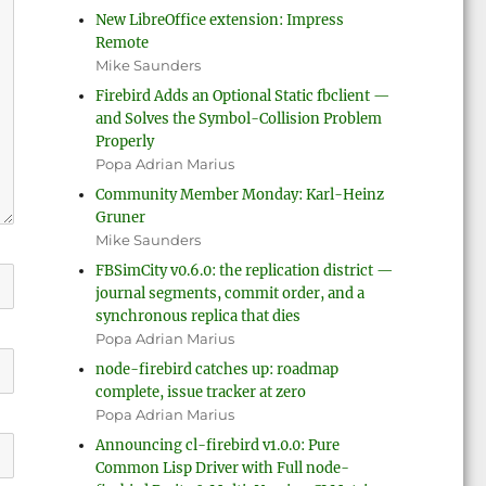
New LibreOffice extension: Impress
Remote
Mike Saunders
Firebird Adds an Optional Static fbclient —
and Solves the Symbol-Collision Problem
Properly
Popa Adrian Marius
Community Member Monday: Karl-Heinz
Gruner
Mike Saunders
FBSimCity v0.6.0: the replication district —
journal segments, commit order, and a
synchronous replica that dies
Popa Adrian Marius
node-firebird catches up: roadmap
complete, issue tracker at zero
Popa Adrian Marius
Announcing cl-firebird v1.0.0: Pure
Common Lisp Driver with Full node-