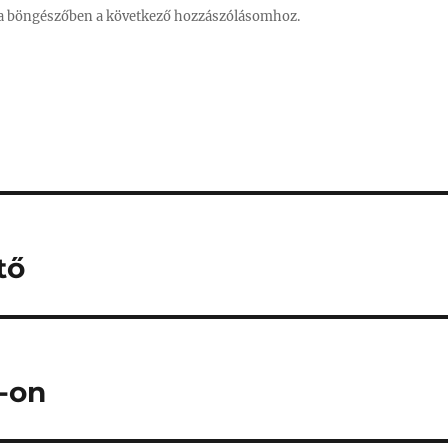
a böngészőben a következő hozzászólásomhoz.
tő
g-on