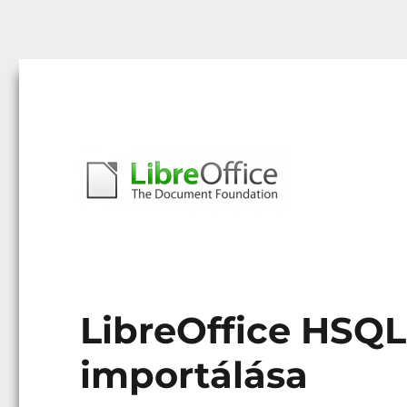
Libreoffice – A magyar közösség honlapja
libreoffice.hu
LibreOffice HSQ
importálása