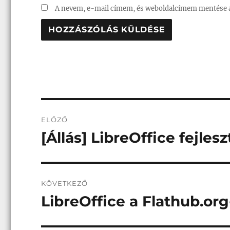
A nevem, e-mail címem, és weboldalcímem mentése 
Bejegyzés
ELŐZŐ
navigáció
[Állás] LibreOffice fejlesz
Korábbi
bejegyzés:
KÖVETKEZŐ
LibreOffice a Flathub.or
Következő
bejegyzés: