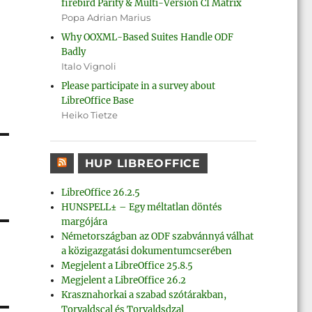
firebird Parity & Multi-Version CI Matrix
Popa Adrian Marius
Why OOXML-Based Suites Handle ODF
Badly
Italo Vignoli
Please participate in a survey about
LibreOffice Base
Heiko Tietze
HUP LIBREOFFICE
LibreOffice 26.2.5
HUNSPELL± – Egy méltatlan döntés
margójára
Németországban az ODF szabvánnyá válhat
a közigazgatási dokumentumcserében
Megjelent a LibreOffice 25.8.5
Megjelent a LibreOffice 26.2
Krasznahorkai a szabad szótárakban,
Torvaldscal és Torvaldsdzal