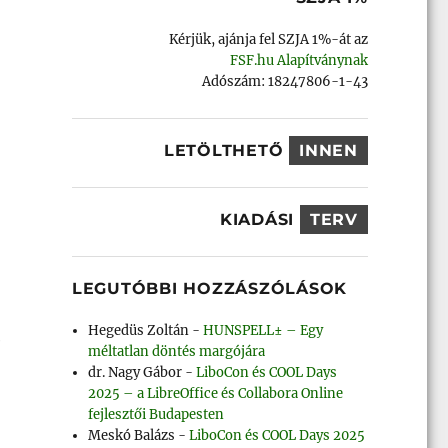
Kérjük, ajánja fel SZJA 1%-át az
FSF.hu Alapítványnak
Adószám: 18247806-1-43
LETÖLTHETŐ
INNEN
KIADÁSI
TERV
LEGUTÓBBI HOZZÁSZÓLÁSOK
Hegedüs Zoltán
-
HUNSPELL± – Egy
é
méltatlan döntés margójára
dr. Nagy Gábor
-
LiboCon és COOL Days
2025 – a LibreOffice és Collabora Online
fejlesztői Budapesten
Meskó Balázs
-
LiboCon és COOL Days 2025