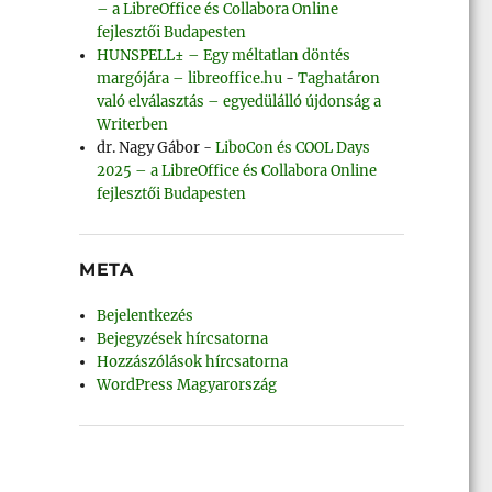
– a LibreOffice és Collabora Online
fejlesztői Budapesten
HUNSPELL± – Egy méltatlan döntés
margójára – libreoffice.hu
-
Taghatáron
való elválasztás – egyedülálló újdonság a
Writerben
dr. Nagy Gábor
-
LiboCon és COOL Days
2025 – a LibreOffice és Collabora Online
fejlesztői Budapesten
META
Bejelentkezés
Bejegyzések hírcsatorna
Hozzászólások hírcsatorna
WordPress Magyarország