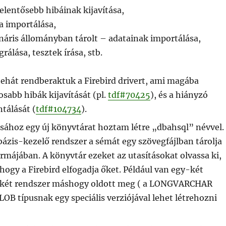
jelentősebb hibáinak kijavítása,
a importálása,
náris állományban tárolt – adatainak importálása,
rálása, tesztek írása, stb.
tehát rendberaktuk a Firebird drivert, ami magába
osabb hibák kijavítását (pl.
tdf#70425
), és a hiányzó
tálását (
tdf#
104734
).
sához egy új könyvtárat hoztam létre „dbahsql” névvel.
ázis-kezelő rendszer a sémát egy szövegfájlban tárolja
rmájában. A könyvtár ezeket az utasításokat olvassa ki,
 hogy a Firebird elfogadja őket. Például van egy-két
a két rendszer máshogy oldott meg ( a LONGVARCHAR
BLOB típusnak egy speciális verziójával lehet létrehozni