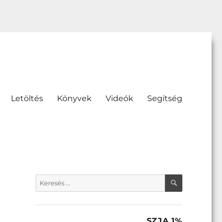
Letöltés
Könyvek
Videók
Segítség
KERESÉS
Keresés
a
következő
kifejezésre:
SZJA 1%