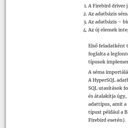
A Firebird driver 
Az adatbázis sém
Az adatbázis – bi
Az új elemek integ
Első feladatként 
foglalta a legfont
típusok implemen
A séma importálá
A HyperSQL adatb
SQL utasítások fo
és átalakítja úgy,
adattípus, amit 
típust például a 
Firebird esetén).