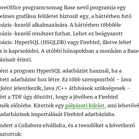
breOffice programcsomag Base nevű programja egy
lmes grafikus felületet biztosít egy, a háttérben futó
bázis-kezelő alkalmazására. A háttérben többféle
bázis-kezelő rendszer futhat. Lehet ez beágyazott
bázis: HyperSQL (HSQLDB) vagy Firebird, illetve lehet
z is kapcsolódni. A utóbbi hónapokban a munkám a Base
zisait érinti.
ént a program HyperSQL adatbázist használ, ha a
tett adatbázist hoz létre. Ez több szempontból – Java
ként jelentkezik, Java /C++ áthívások szükségesek –
ért a TDF úgy döntött, hogy a jövőben a Firebird
nék előtérbe. Kitettek egy
pályázati kiírást
, ami lehetőv
adatbázisok importálását Firebird adatbázisba.
endert a Collabora elvállalta, és a teendőket a következő
sztottuk: