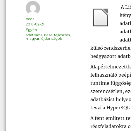
A Li
kénye
Szerző
peda
adat
Közzétéve
2018-02-21
Kategória
Egyéb
adat
Címke
adatbázis
,
base
,
fejlesztés
,
magyar
,
újdonságok
adat
külső rendszerhe
beágyazott adatbá
Alapértelmezettk
felhasználó beépí
runtime függőség
szerencsétlen, ez
adatbázist helyez
teszi a HyperSQL 
A fent említett t
részfeladatokra o