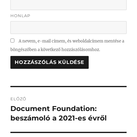
HONLAP
A nevem, e-mail címem, és weboldalcímem mentése a
böngészőben a következő hozzászólásomhoz.
Bejegyzés
ELŐZŐ
navigáció
Document Foundation:
Korábbi
bejegyzés:
beszámoló a 2021-es évről