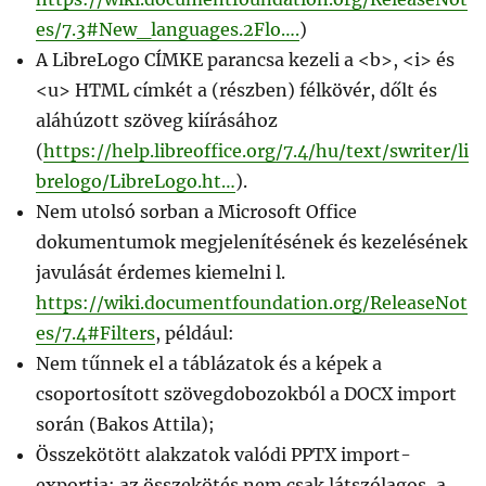
es/7.3#New_languages.2Flo….
)
A LibreLogo CÍMKE parancsa kezeli a <b>, <i> és
<u> HTML címkét a (részben) félkövér, dőlt és
aláhúzott szöveg kiírásához
(
https://help.libreoffice.org/7.4/hu/text/swriter/li
brelogo/LibreLogo.ht…
).
Nem utolsó sorban a Microsoft Office
dokumentumok megjelenítésének és kezelésének
javulását érdemes kiemelni l.
https://wiki.documentfoundation.org/ReleaseNot
es/7.4#Filters
, például:
Nem tűnnek el a táblázatok és a képek a
csoportosított szövegdobozokból a DOCX import
során (Bakos Attila);
Összekötött alakzatok valódi PPTX import-
exportja: az összekötés nem csak látszólagos, a