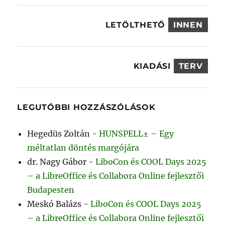
LETÖLTHETŐ
INNEN
KIADÁSI
TERV
LEGUTÓBBI HOZZÁSZÓLÁSOK
Hegedüs Zoltán
-
HUNSPELL± – Egy
méltatlan döntés margójára
dr. Nagy Gábor
-
LiboCon és COOL Days 2025
– a LibreOffice és Collabora Online fejlesztői
Budapesten
Meskó Balázs
-
LiboCon és COOL Days 2025
– a LibreOffice és Collabora Online fejlesztői