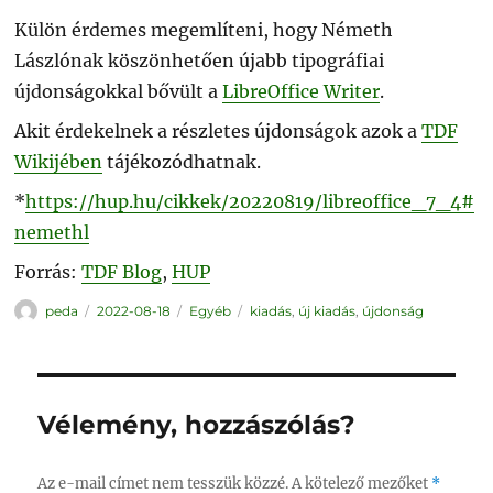
Külön érdemes megemlíteni, hogy Németh
Lászlónak köszönhetően újabb tipográfiai
újdonságokkal bővült a
LibreOffice Writer
.
Akit érdekelnek a részletes újdonságok azok a
TDF
Wikijében
tájékozódhatnak.
*
https://hup.hu/cikkek/20220819/libreoffice_7_4#
nemethl
Forrás:
TDF Blog
,
HUP
Szerző
Közzétéve
Kategória
Címke
peda
2022-08-18
Egyéb
kiadás
,
új kiadás
,
újdonság
Vélemény, hozzászólás?
Az e-mail címet nem tesszük közzé.
A kötelező mezőket
*