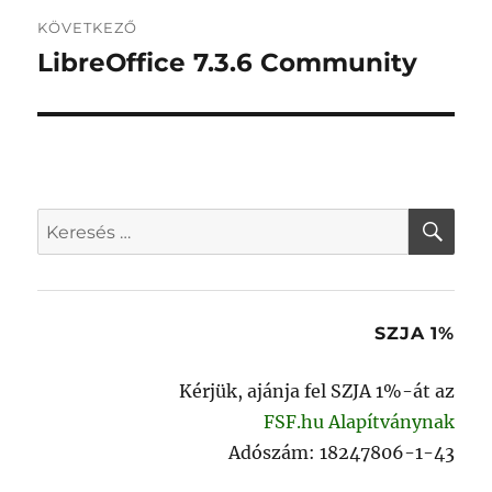
KÖVETKEZŐ
LibreOffice 7.3.6 Community
Következő
bejegyzés:
KER
Keresés
a
következő
kifejezésre:
SZJA 1%
Kérjük, ajánja fel SZJA 1%-át az
FSF.hu Alapítványnak
Adószám: 18247806-1-43