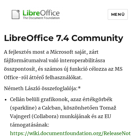
MENÜ
libreoffice.hu
LibreOffice 7.4 Community
A fejlesztés most a Microsoft saját, zárt
fájlformátumaival való interoperabilitásra
összpontosít, és számos új funkció célozza az MS
Office-ról áttérő felhasználókat.
Németh László összefoglalója:*
Cellán belüli grafikonok, azaz értékgörbék
(sparkline) a Calcban, köszönhetően Tomaž
Vajngerl (Collabora) munkájának és az EU
támogatásának:
https://wiki.documentfoundation.org/ReleaseNot