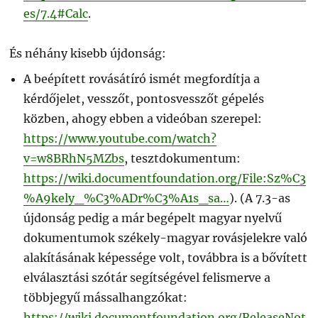
es/7.4#Calc
.
És néhány kisebb újdonság:
A beépített rovásátíró ismét megfordítja a
kérdőjelet, vesszőt, pontosvesszőt gépelés
közben, ahogy ebben a videóban szerepel:
https://www.youtube.com/watch?
v=w8BRhN5MZbs
, tesztdokumentum:
https://wiki.documentfoundation.org/File:Sz%C3
%A9kely_%C3%ADr%C3%A1s_sa…
). (A 7.3-as
újdonság pedig a már begépelt magyar nyelvű
dokumentumok székely-magyar rovásjelekre való
alakításának képessége volt, továbbra is a bővített
elválasztási szótár segítségével felismerve a
többjegyű mássalhangzókat:
https://wiki.documentfoundation.org/ReleaseNot