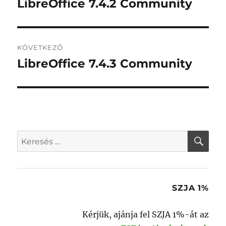
LibreOffice 7.4.2 Community
Korábbi
bejegyzés:
KÖVETKEZŐ
LibreOffice 7.4.3 Community
Következő
bejegyzés:
KER
Keresés
a
következő
kifejezésre:
SZJA 1%
Kérjük, ajánja fel SZJA 1%-át az