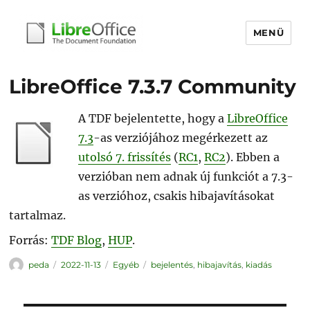
MENÜ
libreoffice.hu
LibreOffice 7.3.7 Community
A TDF bejelentette, hogy a
LibreOffice
7.3
-as verziójához megérkezett az
utolsó 7. frissítés
(
RC1
,
RC2
). Ebben a
verzióban nem adnak új funkciót a 7.3-
as verzióhoz, csakis hibajavításokat
tartalmaz.
Forrás:
TDF Blog
,
HUP
.
Szerző
Közzétéve
Kategória
Címke
peda
2022-11-13
Egyéb
bejelentés
,
hibajavítás
,
kiadás