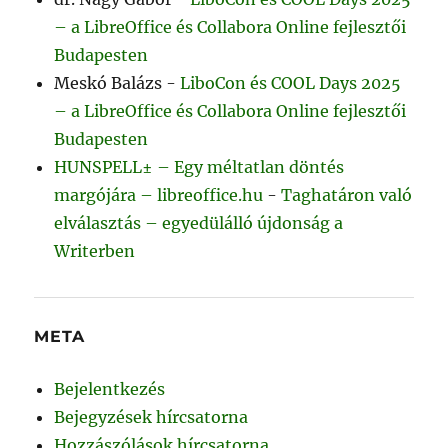
– a LibreOffice és Collabora Online fejlesztői
Budapesten
Meskó Balázs
-
LiboCon és COOL Days 2025
– a LibreOffice és Collabora Online fejlesztői
Budapesten
HUNSPELL± – Egy méltatlan döntés
margójára – libreoffice.hu
-
Taghatáron való
elválasztás – egyedülálló újdonság a
Writerben
META
Bejelentkezés
Bejegyzések hírcsatorna
Hozzászólások hírcsatorna