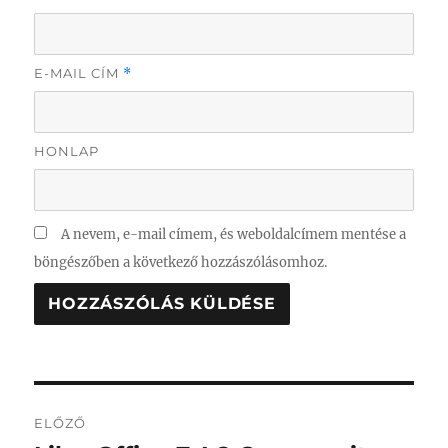
E-MAIL CÍM
*
HONLAP
A nevem, e-mail címem, és weboldalcímem mentése a
böngészőben a következő hozzászólásomhoz.
Bejegyzés
ELŐZŐ
navigáció