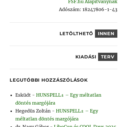
FSF.hu Alapítványnak
Adószám: 18247806-1-43
LETÖLTHETŐ
INNEN
KIADÁSI
TERV
LEGUTÓBBI HOZZÁSZÓLÁSOK
Esküdt
-
HUNSPELL± – Egy méltatlan
döntés margójára
Hegedüs Zoltán
-
HUNSPELL± – Egy
méltatlan döntés margójára
dr. Nagy Gábor
-
LiboCon és COOL Days 2025