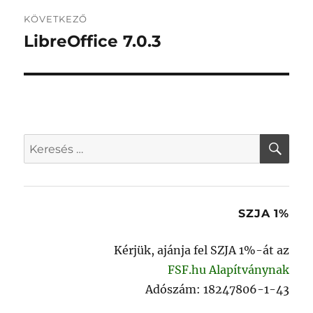
KÖVETKEZŐ
LibreOffice 7.0.3
Következő
bejegyzés:
KER
Keresés
a
következő
kifejezésre:
SZJA 1%
Kérjük, ajánja fel SZJA 1%-át az
FSF.hu Alapítványnak
Adószám: 18247806-1-43