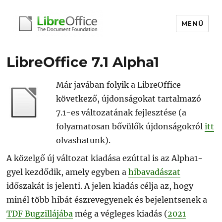
MENÜ
libreoffice.hu
LibreOffice 7.1 Alpha1
Már javában folyik a LibreOffice
következő, újdonságokat tartalmazó
7.1-es változatának fejlesztése (a
folyamatosan bővülők újdonságokról
itt
olvashatunk).
A közelgő új változat kiadása ezúttal is az Alpha1-
gyel kezdődik, amely egyben a
hibavadászat
időszakát is jelenti. A jelen kiadás célja az, hogy
minél több hibát észrevegyenek és bejelentsenek a
TDF Bugzillájába
még a végleges kiadás (
2021