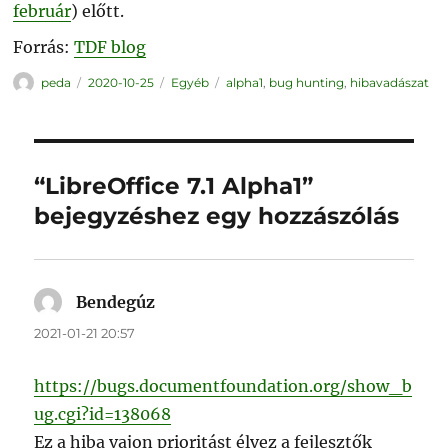
február
) előtt.
Forrás:
TDF blog
Szerző
Közzétéve
Kategória
Címke
peda
2020-10-25
Egyéb
alpha1
,
bug hunting
,
hibavadászat
“LibreOffice 7.1 Alpha1”
bejegyzéshez egy hozzászólás
Bendegúz
szerint:
2021-01-21 20:57
https://bugs.documentfoundation.org/show_b
ug.cgi?id=138068
Ez a hiba vajon prioritást élvez a fejlesztők