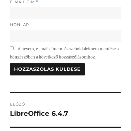
E-MAIL CÍM
*
HONLAP
A nevem, e-mail címem, és weboldalcímem mentése a
böngészőben a következő hozzászólásomhoz.
Bejegyzés
ELŐZŐ
navigáció
LibreOffice 6.4.7
Korábbi
bejegyzés: