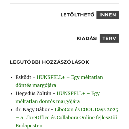
LETÖLTHETŐ
INNEN
KIADÁSI
TERV
LEGUTÓBBI HOZZÁSZÓLÁSOK
Esküdt
-
HUNSPELL± – Egy méltatlan
döntés margójára
Hegedüs Zoltán
-
HUNSPELL± – Egy
méltatlan döntés margójára
dr. Nagy Gábor
-
LiboCon és COOL Days 2025
– a LibreOffice és Collabora Online fejlesztői
Budapesten