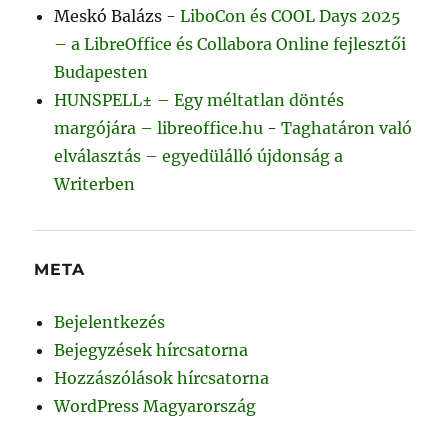
Meskó Balázs
-
LiboCon és COOL Days 2025
– a LibreOffice és Collabora Online fejlesztői
Budapesten
HUNSPELL± – Egy méltatlan döntés
margójára – libreoffice.hu
-
Taghatáron való
elválasztás – egyedülálló újdonság a
Writerben
META
Bejelentkezés
Bejegyzések hírcsatorna
Hozzászólások hírcsatorna
WordPress Magyarország