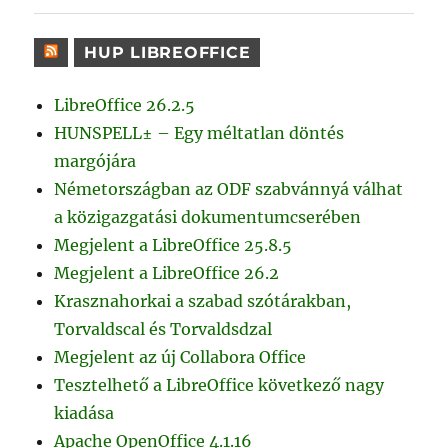
HUP LIBREOFFICE
LibreOffice 26.2.5
HUNSPELL± – Egy méltatlan döntés
margójára
Németországban az ODF szabvánnyá válhat
a közigazgatási dokumentumcserében
Megjelent a LibreOffice 25.8.5
Megjelent a LibreOffice 26.2
Krasznahorkai a szabad szótárakban,
Torvaldscal és Torvaldsdzal
Megjelent az új Collabora Office
Tesztelhető a LibreOffice következő nagy
kiadása
Apache OpenOffice 4.1.16