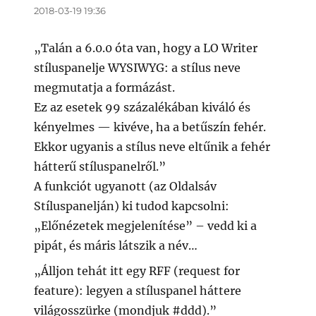
2018-03-19 19:36
„Talán a 6.0.0 óta van, hogy a LO Writer
stíluspanelje WYSIWYG: a stílus neve
megmutatja a formázást.
Ez az esetek 99 százalékában kiváló és
kényelmes — kivéve, ha a betűszín fehér.
Ekkor ugyanis a stílus neve eltűnik a fehér
hátterű stíluspanelről.”
A funkciót ugyanott (az Oldalsáv
Stíluspanelján) ki tudod kapcsolni:
„Előnézetek megjelenítése” – vedd ki a
pipát, és máris látszik a név…
„Álljon tehát itt egy RFF (request for
feature): legyen a stíluspanel háttere
világosszürke (mondjuk #ddd).”