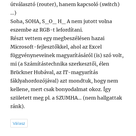
útválasztó (router), hanem kapcsoló (switch)
…)
Soha, SOHA, S_O_ H_ A nem jutott volna
eszembe az RGB-t lefordítani.
Részt vettem egy megbeszélésen hazai
Microsoft-fejlesztőkkel, ahol az Excel
függvényneveinek magyarításáról (is) szó volt,
mi (a Számítástechnika szerkesztői, élen
Brückner Hubával, az IT-magyarítás
fáklyahordozójával) azt mondtuk, hogy nem
kellene, mert csak bonyodalmat okoz. Így
született meg pl. a SZUMHA… (nem hallgattak
ránk).
Válasz