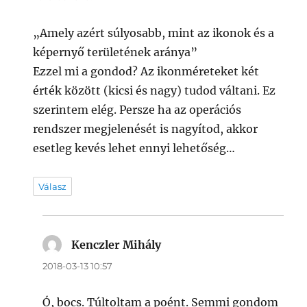
„Amely azért súlyosabb, mint az ikonok és a
képernyő területének aránya”
Ezzel mi a gondod? Az ikonméreteket két
érték között (kicsi és nagy) tudod váltani. Ez
szerintem elég. Persze ha az operációs
rendszer megjelenését is nagyítod, akkor
esetleg kevés lehet ennyi lehetőség…
Válasz
Kenczler Mihály
szerint:
2018-03-13 10:57
Ó, bocs. Túltoltam a poént. Semmi gondom