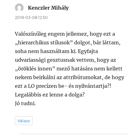
Kenczler Mihály
szerint:
2018-03-08 12:50
Valószínűleg engem jellemez, hogy ezt a
„hierarchikus stílusok” dolgot, bár láttam,
soha nem használtam ki. Egyfajta
udvariassági gesztusnak vettem, hogy az
„öröklés innen” mező hatására nem kellett
nekem beirkálni az attribútumokat, de hogy
ezt a LO precízen be- és nyilvántartja?!
Legalábbis ez lenne a dolga?
Jó tudni.
Válasz