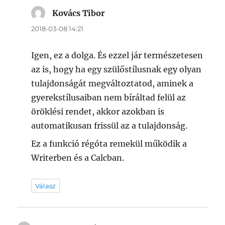
Kovács Tibor
szerint:
2018-03-08 14:21
Igen, ez a dolga. És ezzel jár természetesen
az is, hogy ha egy szülőstílusnak egy olyan
tulajdonságát megváltoztatod, aminek a
gyerekstílusaiban nem bíráltad felül az
öröklési rendet, akkor azokban is
automatikusan frissül az a tulajdonság.
Ez a funkció régóta remekül működik a
Writerben és a Calcban.
Válasz