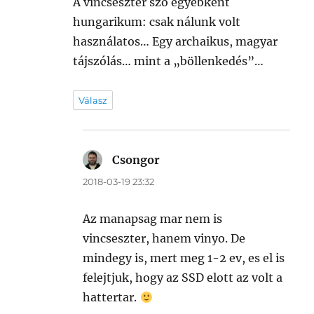
A vincseszter szó egyébként
hungarikum: csak nálunk volt
használatos… Egy archaikus, magyar
tájszólás… mint a „böllenkedés”…
Válasz
Csongor
szerint:
2018-03-19 23:32
Az manapsag mar nem is
vincseszter, hanem vinyo. De
mindegy is, mert meg 1-2 ev, es el is
felejtjuk, hogy az SSD elott az volt a
hattertar.