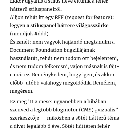
Ekkor ugyanis a stílus neve eltűnik a fehér
hátterű stíluspanelről.
Álljon tehát itt egy RFF (request for feature):
legyen a stíluspanel háttere világosszürke
(mondjuk #ddd).
És ismét: nem vagyok hajlandó megtanulni a
Document Foundation bugzillájának
használatát, tehát nem tudom ott bejelenteni,
és nem tudom felkeresni, vajon másnak is fájt-
e már ez. Reménykedem, hogy igen, és akkor
előbb-utóbb valahogy megoldódik. Remélem,
megérem.
Ez meg itt a mese: ugyanebben a hibában
szenved a legtöbb blogmotor (CMS) „vizuális”
szerkesztője — miközben a sötét hátterű téma
a divat legalább 6 éve. Sötét háttéren fehér