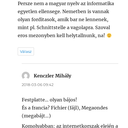
Persze nem a magyar nyelv az informatika
egyetlen ellensege. Nemetben is vannak
olyan forditasok, amik bar ne lennenek,
mint pl. Schnittstelle a vagolapra. Szoval
eros mezonyben kell helytallnunk, na!
Válasz
Kenczler Mihály
szerint:
2018-03-06 09:42
Festplatte… olyan bájos!
És a francia? Fichier (fájl), Megaondes
(megabájt…)
Komolyabban: az internetkorszak elején a