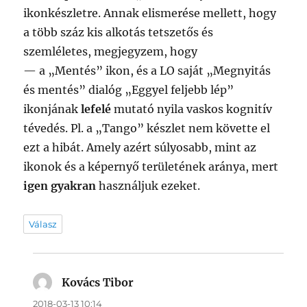
ikonkészletre. Annak elismerése mellett, hogy
a több száz kis alkotás tetszetős és
szemléletes, megjegyzem, hogy
— a „Mentés” ikon, és a LO saját „Megnyitás
és mentés” dialóg „Eggyel feljebb lép”
ikonjának
lefelé
mutató nyila vaskos kognitív
tévedés. Pl. a „Tango” készlet nem követte el
ezt a hibát. Amely azért súlyosabb, mint az
ikonok és a képernyő területének aránya, mert
igen gyakran
használjuk ezeket.
Válasz
Kovács Tibor
szerint:
2018-03-13 10:14