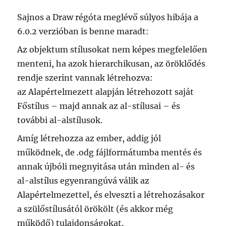
Sajnos a Draw régóta meglévő súlyos hibája a
6.0.2 verzióban is benne maradt:
Az objektum stílusokat nem képes megfelelően
menteni, ha azok hierarchikusan, az öröklődés
rendje szerint vannak létrehozva:
az Alapértelmezett alapján létrehozott saját
Főstílus – majd annak az al-stílusai – és
további al-alstílusok.
Amíg létrehozza az ember, addig jól
működnek, de .odg fájlformátumba mentés és
annak újbóli megnyitása után minden al- és
al-alstílus egyenrangúvá válik az
Alapértelmezettel, és elveszti a létrehozásakor
a szülőstílusától örökölt (és akkor még
működő) tulajdonságokat.