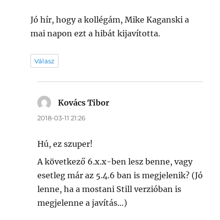
Jó hír, hogy a kollégám, Mike Kaganski a
mai napon ezt a hibát kijavította.
Válasz
Kovács Tibor
szerint:
2018-03-11 21:26
Hú, ez szuper!
A következő 6.x.x-ben lesz benne, vagy
esetleg már az 5.4.6 ban is megjelenik? (Jó
lenne, ha a mostani Still verzióban is
megjelenne a javítás…)