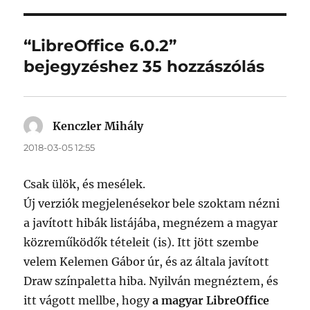
“LibreOffice 6.0.2”
bejegyzéshez 35 hozzászólás
Kenczler Mihály
szerint:
2018-03-05 12:55
Csak ülök, és mesélek.
Új verziók megjelenésekor bele szoktam nézni
a javított hibák listájába, megnézem a magyar
közreműködők tételeit (is). Itt jött szembe
velem Kelemen Gábor úr, és az általa javított
Draw színpaletta hiba. Nyilván megnéztem, és
itt vágott mellbe, hogy
a magyar LibreOffice