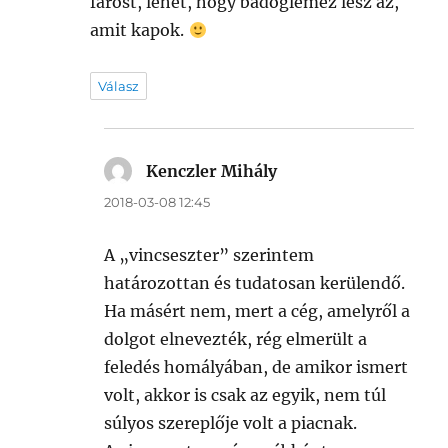
farost, lehet, hogy badoglemez lesz az,
amit kapok.
Válasz
Kenczler Mihály
szerint:
2018-03-08 12:45
A „vincseszter” szerintem
határozottan és tudatosan kerülendő.
Ha másért nem, mert a cég, amelyről a
dolgot elnevezték, rég elmerült a
feledés homályában, de amikor ismert
volt, akkor is csak az egyik, nem túl
súlyos szereplője volt a piacnak.