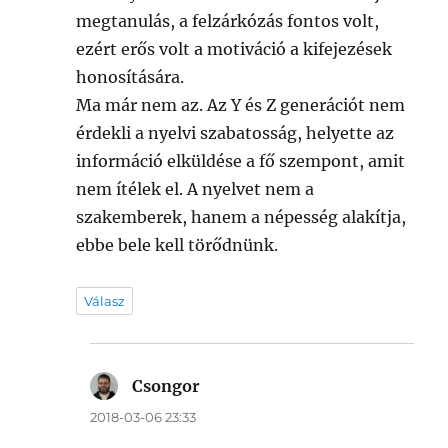
megtanulás, a felzárkózás fontos volt,
ezért erős volt a motiváció a kifejezések
honosítására.
Ma már nem az. Az Y és Z generációt nem
érdekli a nyelvi szabatosság, helyette az
információ elküldése a fő szempont, amit
nem ítélek el. A nyelvet nem a
szakemberek, hanem a népesség alakítja,
ebbe bele kell törődnünk.
Válasz
Csongor
szerint:
2018-03-06 23:33