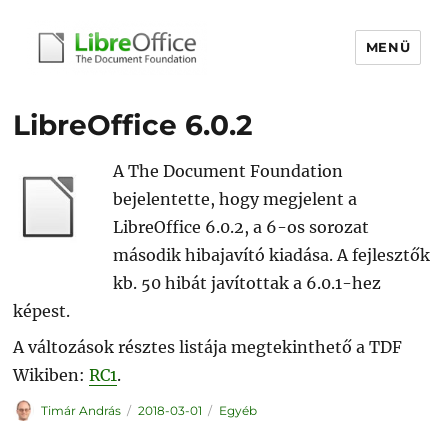
MENÜ
libreoffice.hu
LibreOffice 6.0.2
A The Document Foundation
bejelentette, hogy megjelent a
LibreOffice 6.0.2, a 6-os sorozat
második hibajavító kiadása. A fejlesztők
kb. 50 hibát javítottak a 6.0.1-hez
képest.
A változások résztes listája megtekinthető a TDF
Wikiben:
RC1
.
Szerző
Közzétéve
Kategória
Timár András
2018-03-01
Egyéb