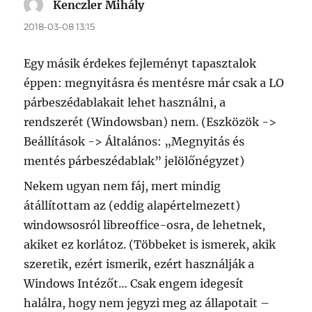
Kenczler Mihály
szerint:
2018-03-08 13:15
Egy másik érdekes fejleményt tapasztalok
éppen: megnyitásra és mentésre már csak a LO
párbeszédablakait lehet használni, a
rendszerét (Windowsban) nem. (Eszközök ->
Beállítások -> Általános: „Megnyitás és
mentés párbeszédablak” jelölőnégyzet)
Nekem ugyan nem fáj, mert mindig
átállítottam az (eddig alapértelmezett)
windowsosról libreoffice-osra, de lehetnek,
akiket ez korlátoz. (Többeket is ismerek, akik
szeretik, ezért ismerik, ezért használják a
Windows Intézőt… Csak engem idegesít
halálra, hogy nem jegyzi meg az állapotait –