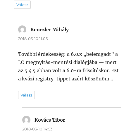
Válasz
Kenczler Mihály
szerint:
2018-03-10 11:05
További érdekesség: a 6.0.x „beleragadt” a
LO megnyitás-mentési dialógjába — mert
az 5.4.5 abban volt a 6.0-ra frissítéskor. Ezt
a kvázi registry-tippet azért köszönöm…
Válasz
Kovács Tibor
szerint:
2018-03-10 14:53