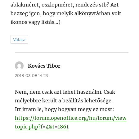
ablakméret, oszlopméret, rendezés stb? Azt
bezzeg igen, hogy melyik alkönyvtárban volt
ikonos vagy listás…)
Válasz
Kovács Tibor
szerint:
2018-03-08 14:23
Nem, nem csak azt lehet használni. Csak
mélyebbre került a beállítás lehetősége.
Itt írtam le, hogy hogyan megy ez most:
https://forum.openoffice.org/hu/forum/view
topic.php?f=4&t=1861