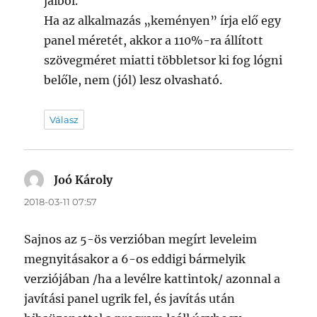
jaiból.
Ha az alkalmazás „keményen” írja elő egy
panel méretét, akkor a 110%-ra állított
szövegméret miatti többletsor ki fog lógni
belőle, nem (jól) lesz olvasható.
Válasz
Joó Károly
szerint:
2018-03-11 07:57
Sajnos az 5-ös verzióban megírt leveleim
megnyitásakor a 6-os eddigi bármelyik
verziójában /ha a levélre kattintok/ azonnal a
javítási panel ugrik fel, és javítás után