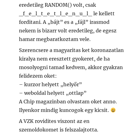
eredetileg RANDOM() volt, csak
_f_e_l_t_e_t_l_e_n_u_l_ le kellett
forditani. A „bájt” es a „fájl” irasmod
nekem is bizarr volt eredetileg, de egesz
hamar megbaratkoztam vele.
Szerencsere a magyaritas ket koronazatlan
kiralya nem eresztett gyokeret, de ha
mosolyogni tamad kedvem, akkor gyakran
felidezem oket:
– kurzor helyett „helyőr”
– weboldal helyett „ottlap”
A Chip magazinban olvastam oket anno.
Ilyenkor mindig kuncogok egy kicsit.
A VZK rovidites viszont az en
szemoldokomet is felszalajtotta.