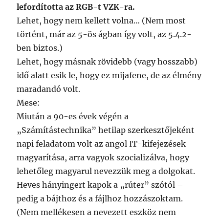
lefordította az RGB-t VZK-ra.
Lehet, hogy nem kellett volna… (Nem most
történt, már az 5-ös ágban így volt, az 5.4.2-
ben biztos.)
Lehet, hogy másnak rövidebb (vagy hosszabb)
idő alatt esik le, hogy ez mijafene, de az élmény
maradandó volt.
Mese:
Miután a 90-es évek végén a
„Számítástechnika” hetilap szerkesztőjeként
napi feladatom volt az angol IT-kifejezések
magyarítása, arra vagyok szocializálva, hogy
lehetőleg magyarul nevezzük meg a dolgokat.
Heves hányingert kapok a „rúter” szótól –
pedig a bájthoz és a fájlhoz hozzászoktam.
(Nem mellékesen a nevezett eszköz nem