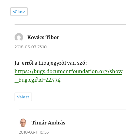
Válasz
Kovács Tibor
szerint:
2018-03-07 23:10
Ja, erről a hibajegyről van szó:
https://bugs.documentfoundation.org/show
_bug.cgi?id=44774
Válasz
Timár András
szerint:
2018-03-11 19:55