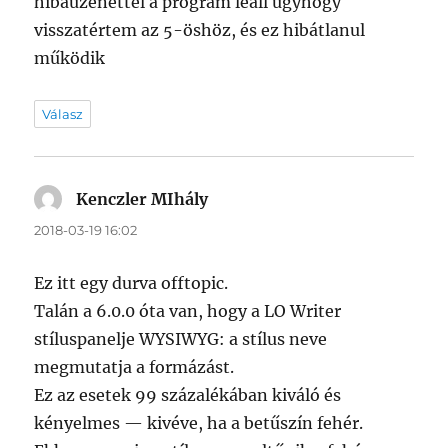
hibaüzenettel a program leáll úgyhogy
visszatértem az 5-öshöz, és ez hibátlanul
működik
Válasz
Kenczler MIhály
szerint:
2018-03-19 16:02
Ez itt egy durva offtopic.
Talán a 6.0.0 óta van, hogy a LO Writer
stíluspanelje WYSIWYG: a stílus neve
megmutatja a formázást.
Ez az esetek 99 százalékában kiváló és
kényelmes — kivéve, ha a betűszín fehér.