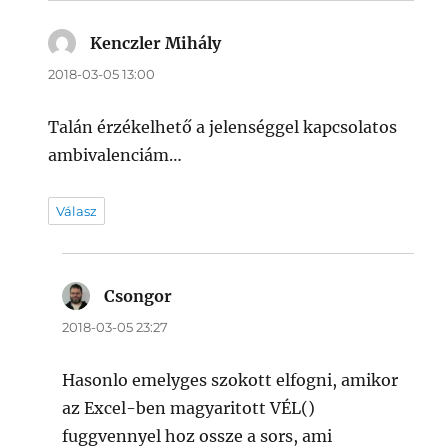
Kenczler Mihály
szerint:
2018-03-05 13:00
Talán érzékelhető a jelenséggel kapcsolatos
ambivalenciám…
Válasz
Csongor
szerint:
2018-03-05 23:27
Hasonlo emelyges szokott elfogni, amikor
az Excel-ben magyaritott VÉL()
fuggvennyel hoz ossze a sors, ami