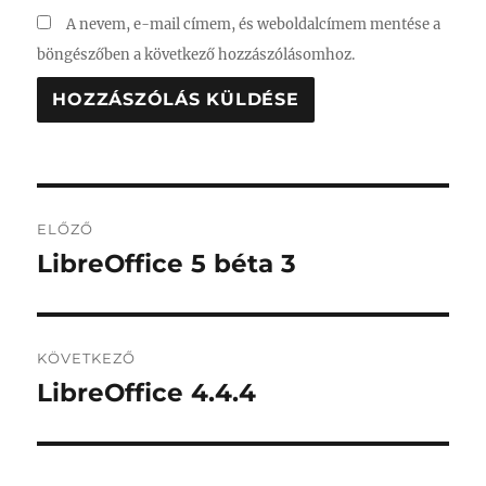
A nevem, e-mail címem, és weboldalcímem mentése a
böngészőben a következő hozzászólásomhoz.
Bejegyzés
ELŐZŐ
navigáció
LibreOffice 5 béta 3
Korábbi
bejegyzés:
KÖVETKEZŐ
LibreOffice 4.4.4
Következő
bejegyzés: