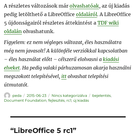
A részletes változások már
olvashatóak
, az új kiadás
pedig letölthető a LibreOffice
oldaláról
. A LibreOffice
5 újdonságairól részletes áttekintést a
TDF wiki
oldalán
olvashatunk.
Figyelem: ez nem végleges változat, éles használatra
még nem javasolt! A különféle verziókkal kapcsolatban
– éles használat előtt – célszerű elolvasni a
kiadási
elveket
. Ha pedig valaki párhuzamosan akarja használni
megszokott telepítésével,
itt
olvashat telepítési
útmutatót.
Szerző
Közzétéve
Kategória
Címke
peda
2015-06-23
Nincs kategorizálva
bejelentés
,
Document Foundation
,
fejlesztés
,
rc1
,
új kiadás
“LibreOffice 5 rc1”