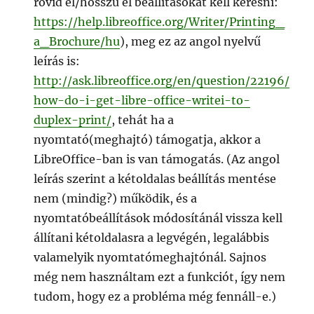
rövid él/hosszú él beállításokat kell keresni:
https://help.libreoffice.org/Writer/Printing_
a_Brochure/hu
), meg ez az angol nyelvű
leírás is:
http://ask.libreoffice.org/en/question/22196/
how-do-i-get-libre-office-writei-to-
duplex-print/
, tehát ha a
nyomtató(meghajtó) támogatja, akkor a
LibreOffice-ban is van támogatás. (Az angol
leírás szerint a kétoldalas beállítás mentése
nem (mindig?) működik, és a
nyomtatóbeállítások módosítánál vissza kell
állítani kétoldalasra a legvégén, legalábbis
valamelyik nyomtatómeghajtónál. Sajnos
még nem használtam ezt a funkciót, így nem
tudom, hogy ez a probléma még fennáll-e.)