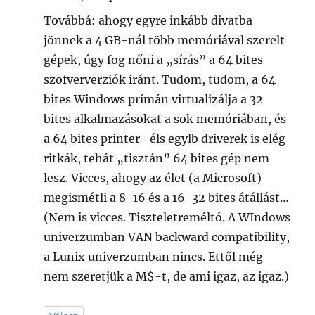
Továbbá: ahogy egyre inkább divatba
jönnek a 4 GB-nál több memóriával szerelt
gépek, úgy fog nőni a „sírás” a 64 bites
szofververziók iránt. Tudom, tudom, a 64
bites Windows prímán virtualizálja a 32
bites alkalmazásokat a sok memóriában, és
a 64 bites printer- éls egylb driverek is elég
ritkák, tehát „tisztán” 64 bites gép nem
lesz. Vicces, ahogy az élet (a Microsoft)
megismétli a 8-16 és a 16-32 bites átállást…
(Nem is vicces. Tiszteletreméltó. A WIndows
univerzumban VAN backward compatibility,
a Lunix univerzumban nincs. Ettől még
nem szeretjük a M$-t, de ami igaz, az igaz.)