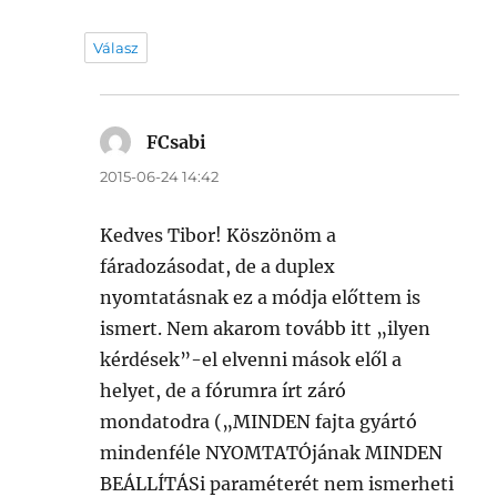
Válasz
FCsabi
szerint:
2015-06-24 14:42
Kedves Tibor! Köszönöm a
fáradozásodat, de a duplex
nyomtatásnak ez a módja előttem is
ismert. Nem akarom tovább itt „ilyen
kérdések”-el elvenni mások elől a
helyet, de a fórumra írt záró
mondatodra („MINDEN fajta gyártó
mindenféle NYOMTATÓjának MINDEN
BEÁLLÍTÁSi paraméterét nem ismerheti