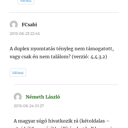
Válasz
FCsabi
szerint:
2015-06-23 22:45
A duplex nyomtatás tényleg nem támogatott,
vagy csak én nem találom? (verzió: 4.4.3.2)
Válasz
Németh László
szerint:
2015-06-24 01:27
A magyar súgó hivatkozik rá (kétoldalas –