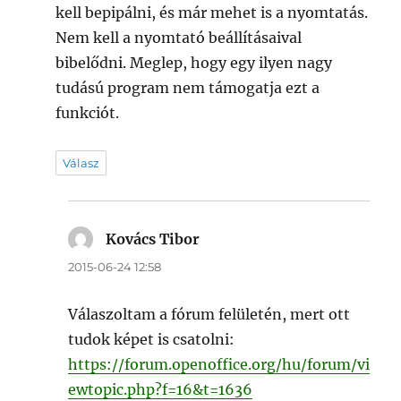
kell bepipálni, és már mehet is a nyomtatás.
Nem kell a nyomtató beállításaival
bibelődni. Meglep, hogy egy ilyen nagy
tudású program nem támogatja ezt a
funkciót.
Válasz
Kovács Tibor
szerint:
2015-06-24 12:58
Válaszoltam a fórum felületén, mert ott
tudok képet is csatolni:
https://forum.openoffice.org/hu/forum/vi
ewtopic.php?f=16&t=1636