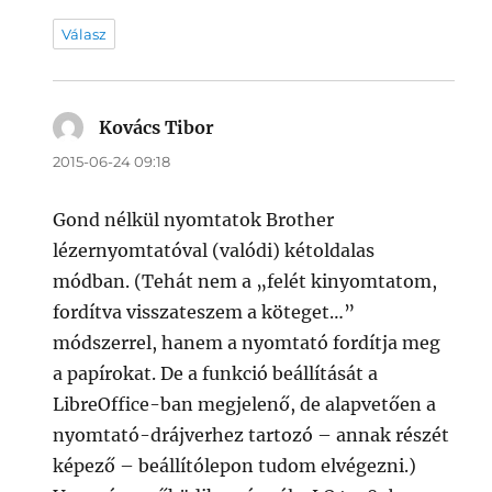
Válasz
Kovács Tibor
szerint:
2015-06-24 09:18
Gond nélkül nyomtatok Brother
lézernyomtatóval (valódi) kétoldalas
módban. (Tehát nem a „felét kinyomtatom,
fordítva visszateszem a köteget…”
módszerrel, hanem a nyomtató fordítja meg
a papírokat. De a funkció beállítását a
LibreOffice-ban megjelenő, de alapvetően a
nyomtató-drájverhez tartozó – annak részét
képező – beállítólepon tudom elvégezni.)