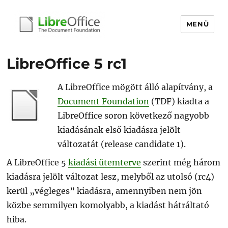
MENÜ
libreoffice.hu
LibreOffice 5 rc1
A LibreOffice mögött álló alapítvány, a
Document Foundation
(TDF) kiadta a
LibreOffice soron következő nagyobb
kiadásának első kiadásra jelölt
változatát (release candidate 1).
A LibreOffice 5
kiadási ütemterve
szerint még három
kiadásra jelölt változat lesz, melyből az utolsó (rc4)
kerül „végleges” kiadásra, amennyiben nem jön
közbe semmilyen komolyabb, a kiadást hátráltató
hiba.