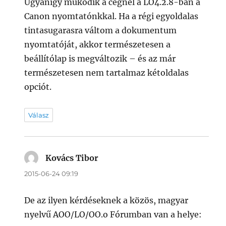
Ugyanígy működik a cégnél a LO4.2.8-ban a
Canon nyomtatónkkal. Ha a régi egyoldalas
tintasugarasra váltom a dokumentum
nyomtatóját, akkor természetesen a
beállítólap is megváltozik – és az már
természetesen nem tartalmaz kétoldalas
opciót.
Válasz
Kovács Tibor
szerint:
2015-06-24 09:19
De az ilyen kérdéseknek a közös, magyar
nyelvű AOO/LO/OO.o Fórumban van a helye: