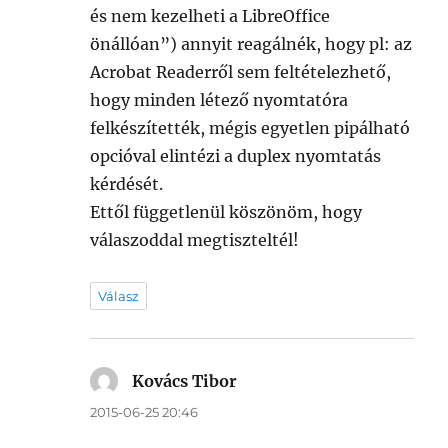
és nem kezelheti a LibreOffice
önállóan”) annyit reagálnék, hogy pl: az
Acrobat Readerről sem feltételezhető,
hogy minden létező nyomtatóra
felkészítették, mégis egyetlen pipálható
opcióval elintézi a duplex nyomtatás
kérdését.
Ettől függetlenül köszönöm, hogy
válaszoddal megtiszteltél!
Válasz
Kovács Tibor
szerint:
2015-06-25 20:46