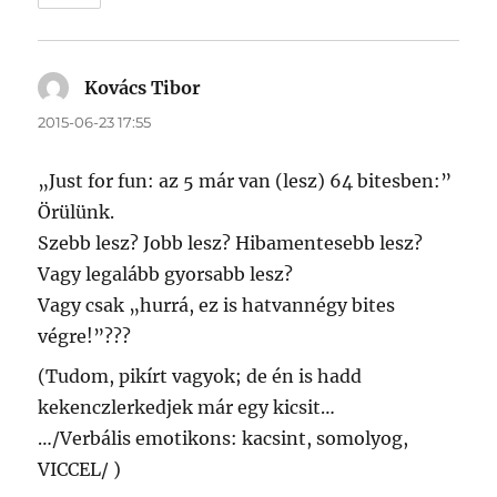
Kovács Tibor
szerint:
2015-06-23 17:55
„Just for fun: az 5 már van (lesz) 64 bitesben:”
Örülünk.
Szebb lesz? Jobb lesz? Hibamentesebb lesz?
Vagy legalább gyorsabb lesz?
Vagy csak „hurrá, ez is hatvannégy bites
végre!”???
(Tudom, pikírt vagyok; de én is hadd
kekenczlerkedjek már egy kicsit…
…/Verbális emotikons: kacsint, somolyog,
VICCEL/ )