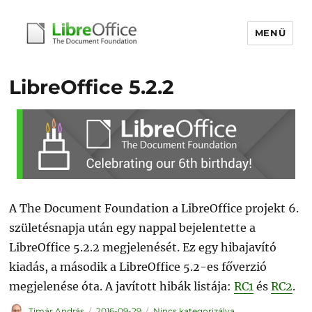
MENÜ
libreoffice.hu
LibreOffice 5.2.2
A The Document Foundation a LibreOffice projekt 6.
születésnapja után egy nappal bejelentette a
LibreOffice 5.2.2 megjelenését. Ez egy hibajavító
kiadás, a második a LibreOffice 5.2-es főverzió
megjelenése óta. A javított hibák listája:
RC1
és
RC2
.
Szerző
Közzétéve
Kategória
Timár András
2016-09-29
Nincs kategorizálva