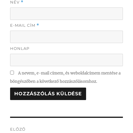
NÉV
*
E-MAIL CÍM
*
HONLAP
A nevem, e-mail címem, és weboldalcímem mentése a
böngészőben a következő hozzászólásomhoz.
Bejegyzés
ELŐZŐ