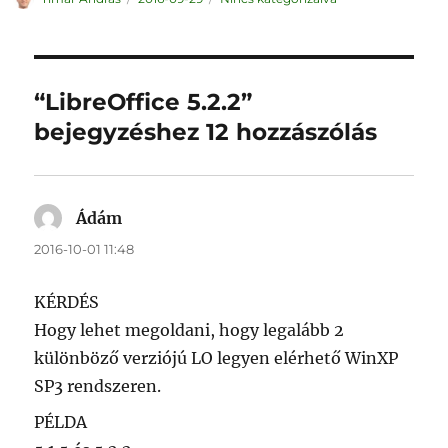
“LibreOffice 5.2.2”
bejegyzéshez 12 hozzászólás
Ádám
szerint:
2016-10-01 11:48
KÉRDÉS
Hogy lehet megoldani, hogy legalább 2
különböző verziójú LO legyen elérhető WinXP
SP3 rendszeren.
PÉLDA