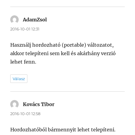
AdamZsol
szerint:
2016-10-01 12:31
Használj hordozható (portable) változatot,
akkor telepíteni sem kell és akárhány verzió
lehet fenn.
Válasz
Kovács Tibor
szerint:
2016-10-01 12:58
Hordozhatóból bármennyit lehet telepíteni.