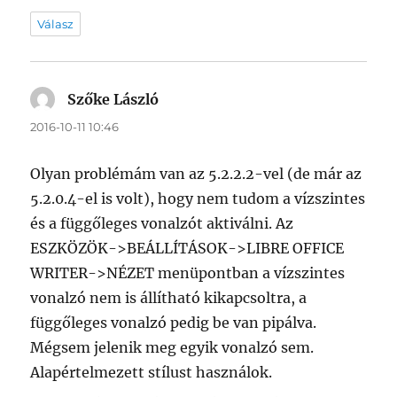
Válasz
Szőke László
szerint:
2016-10-11 10:46
Olyan problémám van az 5.2.2.2-vel (de már az
5.2.0.4-el is volt), hogy nem tudom a vízszintes
és a függőleges vonalzót aktiválni. Az
ESZKÖZÖK->BEÁLLÍTÁSOK->LIBRE OFFICE
WRITER->NÉZET menüpontban a vízszintes
vonalzó nem is állítható kikapcsoltra, a
függőleges vonalzó pedig be van pipálva.
Mégsem jelenik meg egyik vonalzó sem.
Alapértelmezett stílust használok.