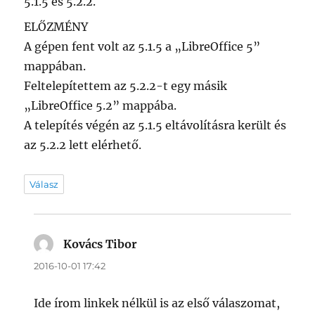
5.1.5 és 5.2.2.
ELŐZMÉNY
A gépen fent volt az 5.1.5 a „LibreOffice 5”
mappában.
Feltelepítettem az 5.2.2-t egy másik
„LibreOffice 5.2” mappába.
A telepítés végén az 5.1.5 eltávolításra került és
az 5.2.2 lett elérhető.
Válasz
Kovács Tibor
szerint:
2016-10-01 17:42
Ide írom linkek nélkül is az első válaszomat,