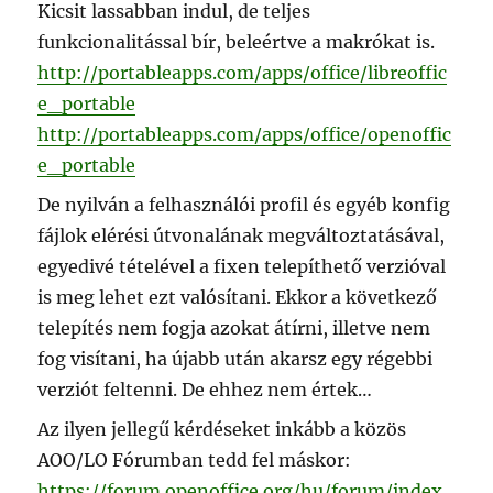
Kicsit lassabban indul, de teljes
funkcionalitással bír, beleértve a makrókat is.
http://portableapps.com/apps/office/libreoffic
e_portable
http://portableapps.com/apps/office/openoffic
e_portable
De nyilván a felhasználói profil és egyéb konfig
fájlok elérési útvonalának megváltoztatásával,
egyedivé tételével a fixen telepíthető verzióval
is meg lehet ezt valósítani. Ekkor a következő
telepítés nem fogja azokat átírni, illetve nem
fog visítani, ha újabb után akarsz egy régebbi
verziót feltenni. De ehhez nem értek…
Az ilyen jellegű kérdéseket inkább a közös
AOO/LO Fórumban tedd fel máskor:
https://forum.openoffice.org/hu/forum/index.