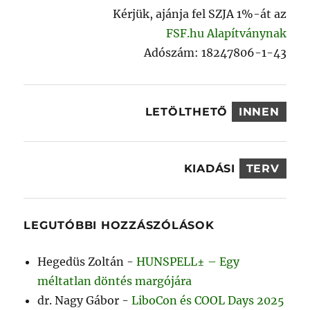
Kérjük, ajánja fel SZJA 1%-át az
FSF.hu Alapítványnak
Adószám: 18247806-1-43
LETÖLTHETŐ
INNEN
KIADÁSI
TERV
LEGUTÓBBI HOZZÁSZÓLÁSOK
Hegedüs Zoltán
-
HUNSPELL± – Egy
méltatlan döntés margójára
dr. Nagy Gábor
-
LiboCon és COOL Days 2025