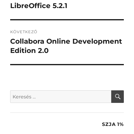
navigáció
LibreOffice 5.2.1
Korábbi
bejegyzés:
KÖVETKEZŐ
Collabora Online Development
Következő
bejegyzés:
Edition 2.0
KER
Keresés
a
következő
kifejezésre:
SZJA 1%