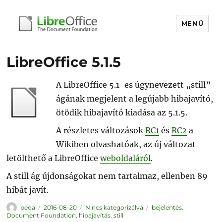
MENÜ
libreoffice.hu
LibreOffice 5.1.5
A LibreOffice 5.1-es úgynevezett „still”
ágának megjelent a legújabb hibajavító,
ötödik hibajavító kiadása az 5.1.5.
A részletes változások
RC1
és
RC2
a
Wikiben olvashatóak, az új változat
letölthető a LibreOffice
weboldaláról
.
A still ág újdonságokat nem tartalmaz, ellenben 89
hibát javít.
Szerző
Közzétéve
Kategória
Címke
peda
2016-08-20
Nincs kategorizálva
bejelentés
,
Document Foundation
,
hibajavítás
,
still