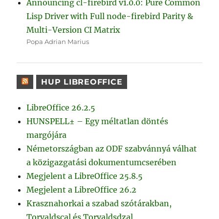
Announcing cl-firebird v1.0.0: Pure Common
Lisp Driver with Full node-firebird Parity &
Multi-Version CI Matrix
Popa Adrian Marius
HUP LIBREOFFICE
LibreOffice 26.2.5
HUNSPELL± – Egy méltatlan döntés
margójára
Németországban az ODF szabvánnyá válhat
a közigazgatási dokumentumcserében
Megjelent a LibreOffice 25.8.5
Megjelent a LibreOffice 26.2
Krasznahorkai a szabad szótárakban,
Torvaldscal és Torvaldsdzal