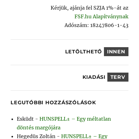
Kérjük, ajánja fel SZJA 1%-át az
FSF.hu Alapítványnak
Adószám: 18247806-1-43
LETÖLTHETŐ
INNEN
KIADÁSI
TERV
LEGUTÓBBI HOZZÁSZÓLÁSOK
Esküdt
-
HUNSPELL± – Egy méltatlan
döntés margójára
Hegedüs Zoltán
-
HUNSPELL± – Egy