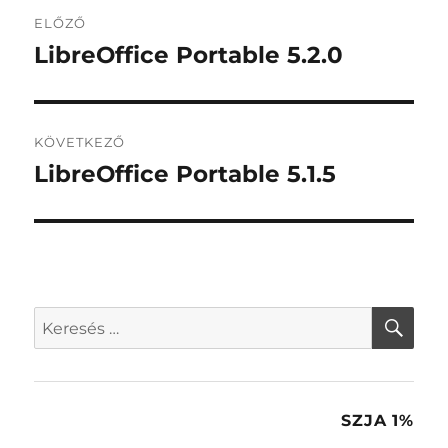
Bejegyzés
ELŐZŐ
navigáció
LibreOffice Portable 5.2.0
Korábbi
bejegyzés:
KÖVETKEZŐ
LibreOffice Portable 5.1.5
Következő
bejegyzés:
KER
Keresés
a
következő
kifejezésre:
SZJA 1%