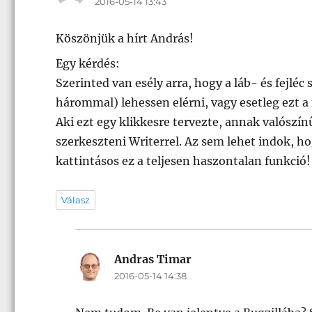
2016-05-14 13:43
Köszönjük a hírt András!
Egy kérdés:
Szerinted van esély arra, hogy a láb- és fejléc
hárommal) lehessen elérni, vagy esetleg ezt a 
Aki ezt egy klikkesre tervezte, annak valós
szerkeszteni Writerrel. Az sem lehet indok, ho
kattintásos ez a teljesen haszontalan funkció!
Válasz
Andras Timar
szerint:
2016-05-14 14:38