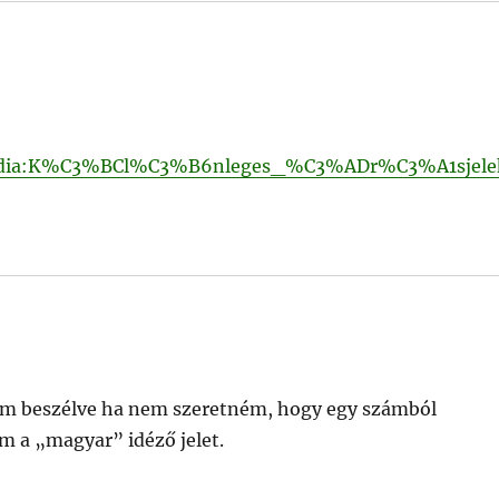
3%A9dia:K%C3%BCl%C3%B6nleges_%C3%ADr%C3%A1sjele
 nem beszélve ha nem szeretném, hogy egy számból
 a „magyar” idéző jelet.