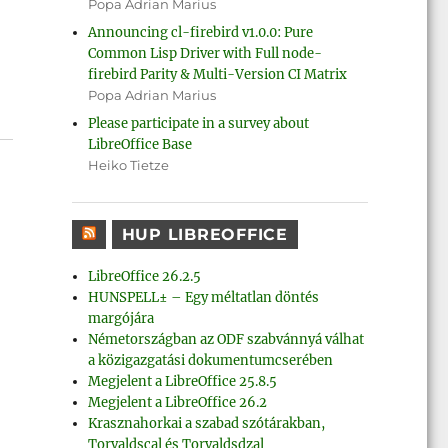
Popa Adrian Marius
Announcing cl-firebird v1.0.0: Pure
Common Lisp Driver with Full node-
firebird Parity & Multi-Version CI Matrix
Popa Adrian Marius
Please participate in a survey about
LibreOffice Base
Heiko Tietze
HUP LIBREOFFICE
LibreOffice 26.2.5
HUNSPELL± – Egy méltatlan döntés
margójára
Németországban az ODF szabvánnyá válhat
a közigazgatási dokumentumcserében
Megjelent a LibreOffice 25.8.5
Megjelent a LibreOffice 26.2
Krasznahorkai a szabad szótárakban,
Torvaldscal és Torvaldsdzal