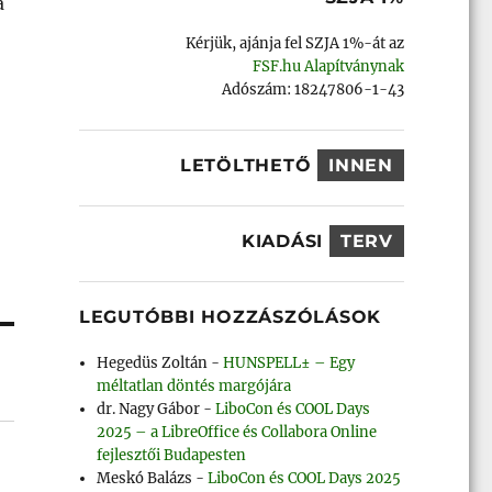
a
Kérjük, ajánja fel SZJA 1%-át az
FSF.hu Alapítványnak
Adószám: 18247806-1-43
LETÖLTHETŐ
INNEN
KIADÁSI
TERV
LEGUTÓBBI HOZZÁSZÓLÁSOK
Hegedüs Zoltán
-
HUNSPELL± – Egy
méltatlan döntés margójára
dr. Nagy Gábor
-
LiboCon és COOL Days
2025 – a LibreOffice és Collabora Online
fejlesztői Budapesten
Meskó Balázs
-
LiboCon és COOL Days 2025