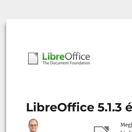
Libreoffice – A magyar közösség honlapja
libreoffice.hu
LibreOffice 5.1.3 é
Megj