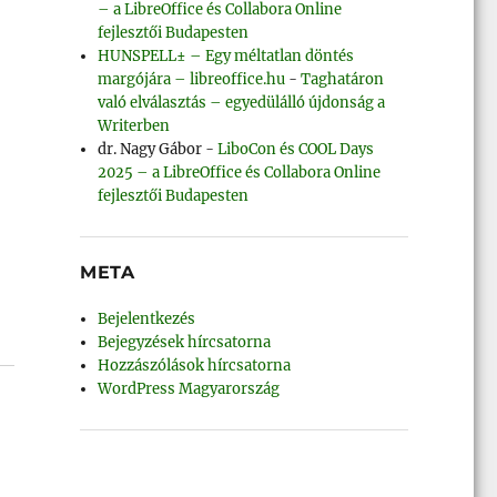
– a LibreOffice és Collabora Online
fejlesztői Budapesten
HUNSPELL± – Egy méltatlan döntés
margójára – libreoffice.hu
-
Taghatáron
való elválasztás – egyedülálló újdonság a
Writerben
dr. Nagy Gábor
-
LiboCon és COOL Days
2025 – a LibreOffice és Collabora Online
fejlesztői Budapesten
META
Bejelentkezés
Bejegyzések hírcsatorna
Hozzászólások hírcsatorna
WordPress Magyarország