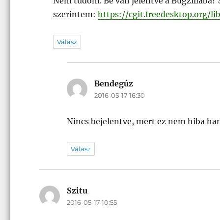
Nem tudom. Be van jelentve a Bugzillába? S
szerintem:
https://cgit.freedesktop.org/l
Válasz
Bendegúz
szerint:
2016-05-17 16:30
Nincs bejelentve, mert ez nem hiba han
Válasz
Szitu
szerint:
2016-05-17 10:55