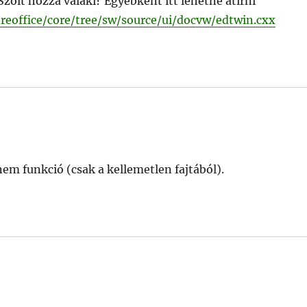
zólt hozzá valaki? Egyébként itt lehetne átírni
ibreoffice/core/tree/sw/source/ui/docvw/edtwin.cxx
em funkció (csak a kellemetlen fajtából).