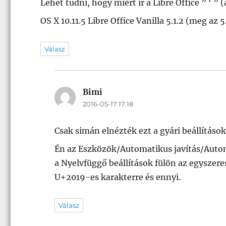
Lehet tudni, hogy miért ír a Libre Office ” ‘ ” 
OS X 10.11.5 Libre Office Vanilla 5.1.2 (meg az 5
Válasz
Bimi
szerint:
2016-05-17 17:18
Csak simán elnézték ezt a gyári beállításo
Én az Eszközök/Automatikus javítás/Automa
a Nyelvfüggő beállítások fülön az egyszeres
U+2019-es karakterre és ennyi.
Válasz