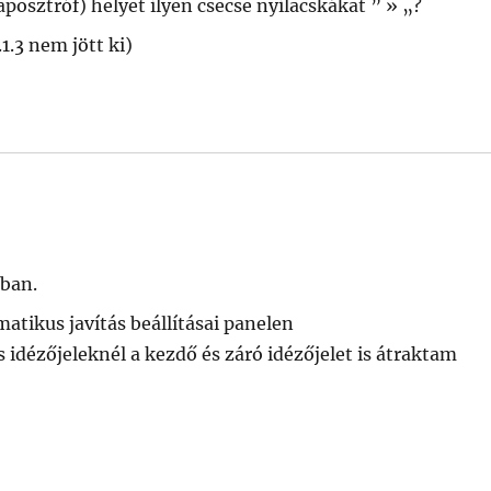
(aposztróf) helyet ilyen csecse nyilacskákat ” » „?
.1.3 nem jött ki)
kban.
tikus javítás beállításai panelen
 idézőjeleknél a kezdő és záró idézőjelet is átraktam