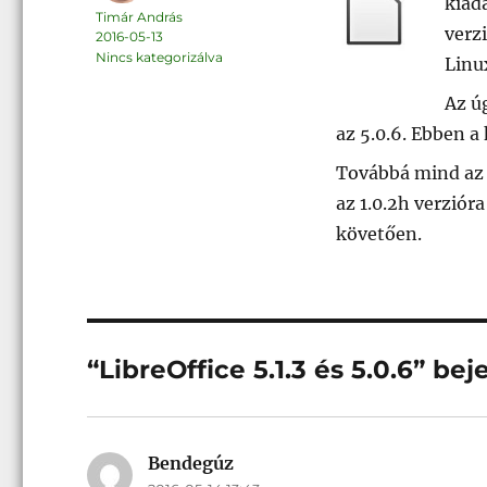
kiadá
Szerző
Timár András
verz
Közzétéve
2016-05-13
Kategória
Nincs kategorizálva
Linu
Az úg
az 5.0.6. Ebben a
Továbbá mind az 
az 1.0.2h verziór
követően.
“LibreOffice 5.1.3 és 5.0.6” b
Bendegúz
szerint: