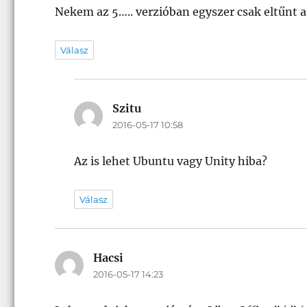
Nekem az 5….. verzióban egyszer csak eltűnt a 
Válasz
Szitu
szerint:
2016-05-17 10:58
Az is lehet Ubuntu vagy Unity hiba?
Válasz
Hacsi
szerint:
2016-05-17 14:23