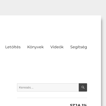
Letöltés
Könyvek
Videók
Segítség
KERESÉS
Keresés
a
következő
kifejezésre:
SZJA 1%