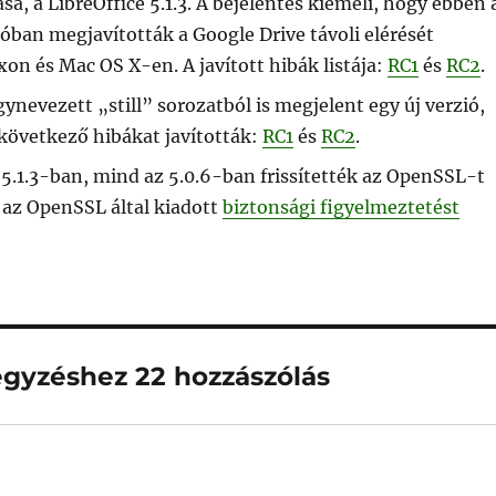
sa, a LibreOffice 5.1.3. A bejelentés kiemeli, hogy ebben 
ióban megjavították a Google Drive távoli elérését
xon és Mac OS X-en. A javított hibák listája:
RC1
és
RC2
.
ynevezett „still” sorozatból is megjelent egy új verzió,
 következő hibákat javították:
RC1
és
RC2
.
5.1.3-ban, mind az 5.0.6-ban frissítették az OpenSSL-t
a az OpenSSL által kiadott
biztonsági figyelmeztetést
ejegyzéshez 22 hozzászólás