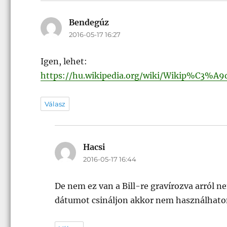
Bendegúz
szerint:
2016-05-17 16:27
Igen, lehet:
https://hu.wikipedia.org/wiki/Wikip%C
Válasz
Hacsi
szerint:
2016-05-17 16:44
De nem ez van a Bill-re gravírozva arról
dátumot csináljon akkor nem használhatom