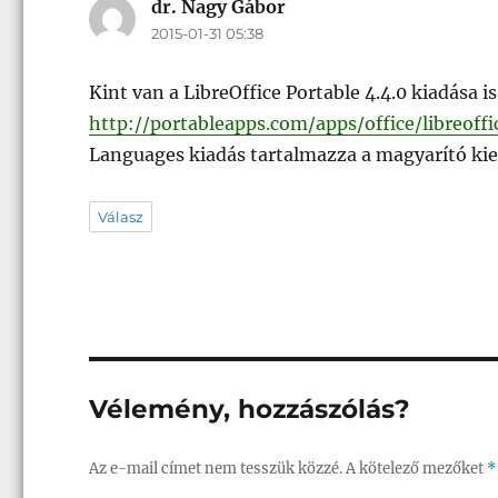
dr. Nagy Gábor
szerint:
2015-01-31 05:38
Kint van a LibreOffice Portable 4.4.0 kiadása is
http://portableapps.com/apps/office/libreoff
Languages kiadás tartalmazza a magyarító kie
Válasz
Vélemény, hozzászólás?
Az e-mail címet nem tesszük közzé.
A kötelező mezőket
*