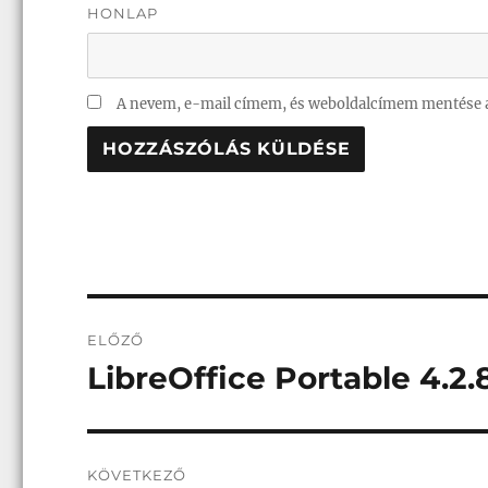
HONLAP
A nevem, e-mail címem, és weboldalcímem mentése 
Bejegyzés
ELŐZŐ
navigáció
LibreOffice Portable 4.2.8
Korábbi
bejegyzés:
KÖVETKEZŐ