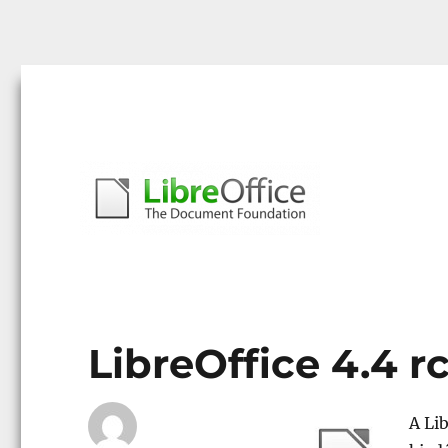
Libreoffice – A magyar közösség honlapja
libreoffice.hu
LibreOffice 4.4 r
A Li