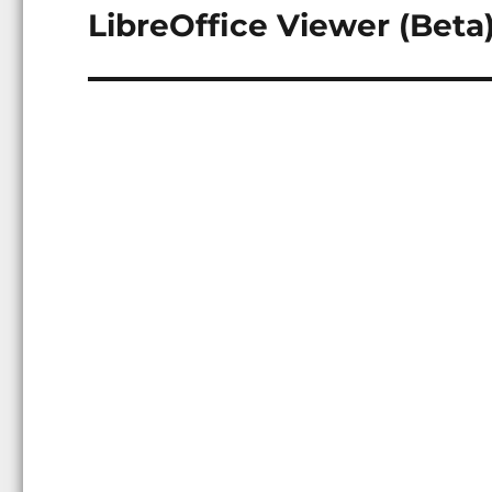
LibreOffice Viewer (Beta)
Következő
bejegyzés: