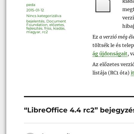
kiadá
Szerző
peda
megf
Közzétéve
2015-01-12
Kategória
Nincs kategorizálva
verz
Címke
bejelentés
,
Document
Foundation
,
előzetes
,
hibaj
fejlesztés
,
friss
,
kiadás
,
magyar
,
rc2
Ez
a verzió még él
töltsék le és tel
ág újdonságait
, v
Az előzetes verzi
listája (RC1 óta)
i
“LibreOffice 4.4 rc2” bejegyz