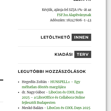
Kérjük, ajánja fel SZJA 1%-át az
FSF.hu Alapítványnak
Adószám: 18247806-1-43
LETÖLTHETŐ
INNEN
KIADÁSI
TERV
LEGUTÓBBI HOZZÁSZÓLÁSOK
Hegedüs Zoltán
-
HUNSPELL± – Egy
méltatlan döntés margójára
dr. Nagy Gábor
-
LiboCon és COOL Days
2025 – a LibreOffice és Collabora Online
fejlesztői Budapesten
Meskó Balázs
-
LiboCon és COOL Days 2025