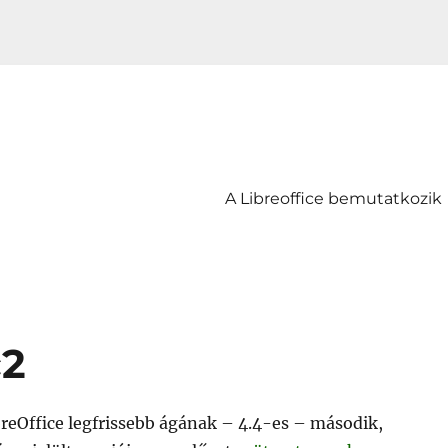
A Libreoffice bemutatkozik
c2
breOffice legfrissebb ágának – 4.4-es – második,