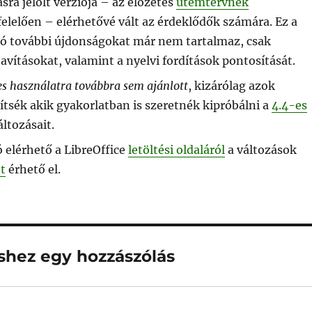
sra jelölt verziója – az előzetes
ütemtervnek
elelően – elérhetővé vált az érdeklődők számára. Ez a
ió további újdonságokat már nem tartalmaz, csak
avításokat, valamint a nyelvi fordítások pontosítását.
es használatra továbbra sem ajánlott
, kizárólag azok
epítsék akik gyakorlatban is szeretnék kipróbálni a
4.4-es
áltozásait.
ó elérhető a LibreOffice
letöltési oldaláról
a változások
tt
érhető el.
éshez egy hozzászólás