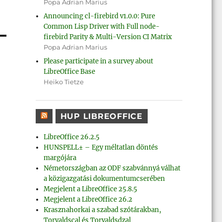
Popa Adrian Marius
Announcing cl-firebird v1.0.0: Pure
Common Lisp Driver with Full node-
firebird Parity & Multi-Version CI Matrix
Popa Adrian Marius
Please participate in a survey about
LibreOffice Base
Heiko Tietze
HUP LIBREOFFICE
LibreOffice 26.2.5
HUNSPELL± – Egy méltatlan döntés
margójára
Németországban az ODF szabvánnyá válhat
a közigazgatási dokumentumcserében
Megjelent a LibreOffice 25.8.5
Megjelent a LibreOffice 26.2
Krasznahorkai a szabad szótárakban,
Torvaldscal és Torvaldsdzal