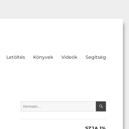
Letöltés
Könyvek
Videók
Segítség
KERESÉS
Keresés
a
következő
kifejezésre:
SZJA 1%