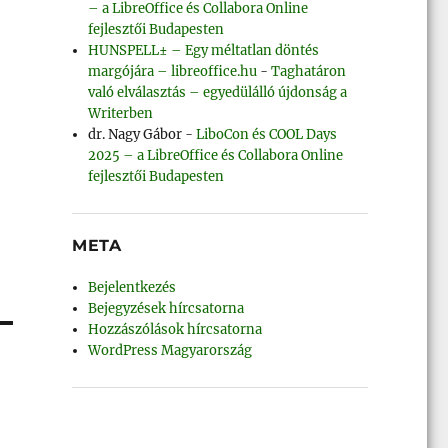
– a LibreOffice és Collabora Online
fejlesztői Budapesten
HUNSPELL± – Egy méltatlan döntés
margójára – libreoffice.hu
-
Taghatáron
való elválasztás – egyedülálló újdonság a
Writerben
dr. Nagy Gábor
-
LiboCon és COOL Days
2025 – a LibreOffice és Collabora Online
fejlesztői Budapesten
META
Bejelentkezés
Bejegyzések hírcsatorna
Hozzászólások hírcsatorna
WordPress Magyarország