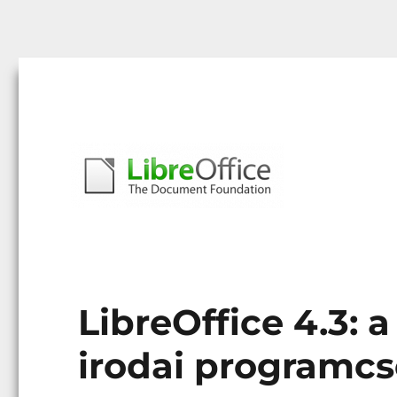
Libreoffice – A magyar közösség honlapja
libreoffice.hu
LibreOffice 4.3: 
irodai programc