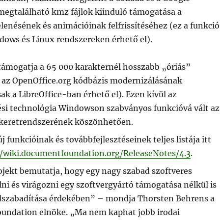
gtalálható kmz fájlok kiinduló támogatása a
enésének és animációinak felfrissítéséhez (ez a funkció
dows és Linux rendszereken érhető el).
 támogatja a 65 000 karakternél hosszabb „óriás”
 az OpenOffice.org kódbázis modernizálásának
ak a LibreOffice-ban érhető el). Ezen kívül az
si technológia Windowson szabványos funkcióvá vált az
 keretrendszerének köszönhetően.
új funkcióinak és továbbfejlesztéseinek teljes listája itt
//wiki.documentfoundation.org/ReleaseNotes/4.3
.
ojekt bemutatja, hogy egy nagy szabad szoftveres
ni és virágozni egy szoftvergyártó támogatása nélkül is
felszabadítása érdekében” – mondja Thorsten Behrens a
ndation elnöke. „Ma nem kaphat jobb irodai