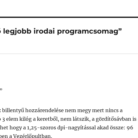
tő legjobb irodai programcsomag”
”
z billentyű hozzárendelése nem megy mert nincs a
 3 elem kilóg a keretből, nem látszik, a gördítősávban is
 Lehet hogy a 1,25-szoros dpi-nagyítással akad össze: 96
-ben a Vezérlőpultban.