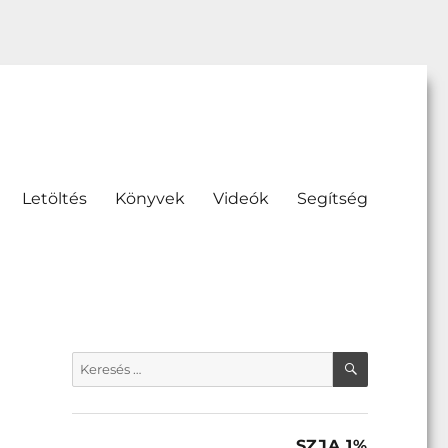
Letöltés
Könyvek
Videók
Segítség
KERESÉS
Keresés
a
következő
kifejezésre:
SZJA 1%