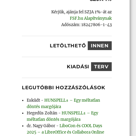
Kérjük, ajánja fel SZJA 1%-át az
FSF.hu Alapítványnak
Adószám: 18247806-1-43
LETÖLTHETŐ
INNEN
KIADÁSI
TERV
LEGUTÓBBI HOZZÁSZÓLÁSOK
Esküdt
-
HUNSPELL± – Egy méltatlan
döntés margójára
Hegedüs Zoltán
-
HUNSPELL± – Egy
méltatlan döntés margójára
dr. Nagy Gábor
-
LiboCon és COOL Days
2025 – a LibreOffice és Collabora Online