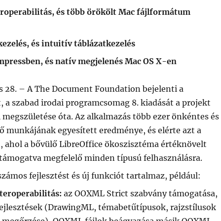
operabilitás, és több örökölt Mac fájlformátum
zelés, és intuitív táblázatkezelés
mpressben, és natív megjelenés Mac OS X-en
ius 28. – A The Document Foundation bejelenti a
t, a szabad irodai programcsomag 8. kiadását a projekt
 megszületése óta. Az alkalmazás több ezer önkéntes és
tő munkájának egyesített eredménye, és elérte azt a
et, ahol a bővülő LibreOffice ökoszisztéma értéknövelt
 támogatva megfelelő minden típusú felhasználásra.
számos fejlesztést és új funkciót tartalmaz, például:
roperabilitás:
az OOXML Strict szabvány támogatása,
ejlesztések (DrawingML, témabetűtípusok, rajzstílusok
k megőrzése), OOXML fájlok beágyazása másik OOXML