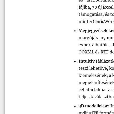
fájlba, 30 új Exc
támogatása, és t
mint a ClarisWork
Megjegyzések kez
margójára nyomta
exportálhatók – 
OOXML és RTF do
Intuitív táblázat
teszi lehetővé, 
kiemelésének, a k
megjelenítésének
cellatartalmat a 
teljes kiválaszth
3D modellek az 
nyílt glTF formá