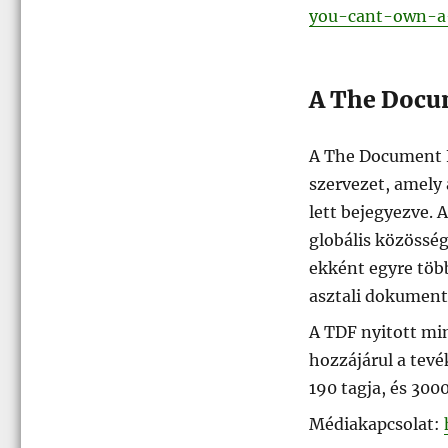
you-cant-own-a-
A The Docu
A The Document F
szervezet, amely 
lett bejegyezve. 
globális közösség
ekként egyre több
asztali dokumen
A TDF nyitott min
hozzájárul a tev
190 tagja, és 300
Médiakapcsolat: