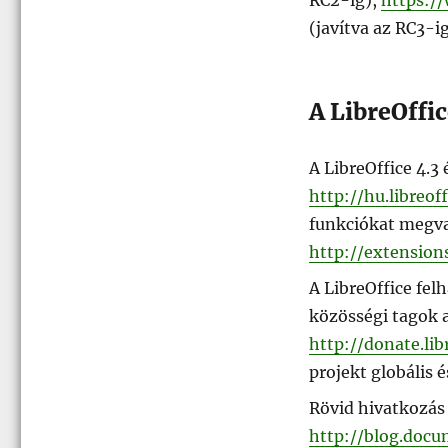
(javítva az RC3-ig
A LibreOffic
A LibreOffice 4.3 
http://hu.libreoff
funkciókat megval
http://extensions
A LibreOffice fel
közösségi tagok 
http://donate.lib
projekt globális é
Rövid hivatkozás
http://blog.docu