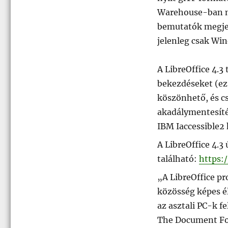
Warehouse-ban me
bemutatók megjel
jelenleg csak Win
A LibreOffice 4.3
bekezdéseket (ez
köszönhető, és cs
akadálymentesíté
IBM Iaccessible2
A LibreOffice 4.3 
található:
https:
„A LibreOffice pr
közösség képes él
az asztali PC-k 
The Document Fou