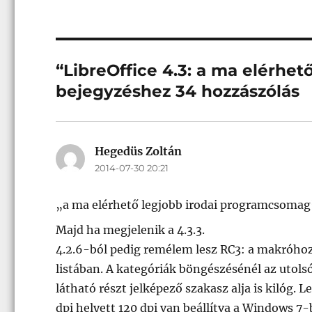
“LibreOffice 4.3: a ma elérhe
bejegyzéshez 34 hozzászólás
Hegedüs Zoltán
szerint:
2014-07-30 20:21
„a ma elérhető legjobb irodai programcsomag
Majd ha megjelenik a 4.3.3.
4.2.6-ból pedig remélem lesz RC3: a makróho
listában. A kategóriák böngészésénél az utolsó
látható részt jelképező szakasz alja is kilóg.
dpi helyett 120 dpi van beállítva a Windows 7