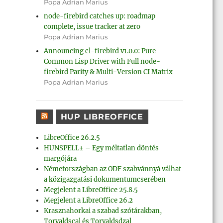
Popa Adrian Marius
node-firebird catches up: roadmap
complete, issue tracker at zero
Popa Adrian Marius
Announcing cl-firebird v1.0.0: Pure
Common Lisp Driver with Full node-
firebird Parity & Multi-Version CI Matrix
Popa Adrian Marius
HUP LIBREOFFICE
LibreOffice 26.2.5
HUNSPELL± – Egy méltatlan döntés
margójára
Németországban az ODF szabvánnyá válhat
a közigazgatási dokumentumcserében
Megjelent a LibreOffice 25.8.5
Megjelent a LibreOffice 26.2
Krasznahorkai a szabad szótárakban,
Torvaldscal és Torvaldsdzal