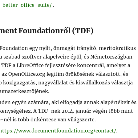
better-office-suite/
.
ment Foundationről (TDF)
oundation egy nyílt, önmagát irányító, meritokratikus
a szabad szoftver alapelveire épül, és Németországban
A TDF a LibreOffice fejlesztésére koncentrál, amelyet a
 az OpenOffice.org legitim örökösének választott, és
 közigazgatás, nagyvállalat és kisvállalkozás választja
tumszerkesztőjének.
den egyén számára, aki elfogadja annak alapértékeit és
ékenységéhez. A TDF-nek 2014. január végén több mint
0-nél is több önkéntese van világszerte.
https://www.documentfoundation.org/contact/
.