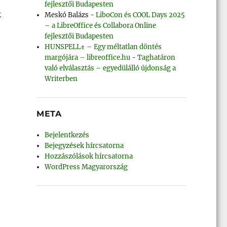
fejlesztői Budapesten
k
Meskó Balázs
-
LiboCon és COOL Days 2025
– a LibreOffice és Collabora Online
fejlesztői Budapesten
HUNSPELL± – Egy méltatlan döntés
margójára – libreoffice.hu
-
Taghatáron
való elválasztás – egyedülálló újdonság a
Writerben
META
Bejelentkezés
Bejegyzések hírcsatorna
Hozzászólások hírcsatorna
WordPress Magyarország