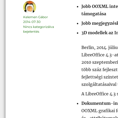
Jobb OOXML inter
támogatása
Szerző
Kelemen Gábor
Közzétéve
2014-07-30
Jobb megjegyzéske
Kategória
Nincs kategorizálva
Címke
bejelentés
3D modellek az I
Berlin, 2014. júl
LibreOffice 4.3-a
2010 szeptemberi
több száz fejlesz
fejlettségi szint
szolgáltatásaival
A LibreOffice 4.3 
Dokumentum-inte
OOXML grafikai f
és -attribútumo