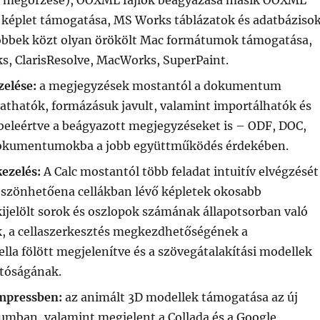
el képlet támogatása, MS Works táblázatok és adatbáziso
öbbek közt olyan örökölt Mac formátumok támogatása,
s, ClarisResolve, MacWorks, SuperPaint.
elése:
a megjegyzések mostantól a dokumentum
thatók, formázásuk javult, valamint importálhatók és
beleértve a beágyazott megjegyzéseket is – ODF, DOC,
kumentumokba a jobb együttműködés érdekében.
kezelés:
A Calc mostantól több feladat intuitív elvégzését
köszönhetőena cellákban lévő képletek okosabb
ijelölt sorok és oszlopok számának állapotsorban való
, a cellaszerkesztés megkezdhetőségének a
cella fölött megjelenítve és a szövegátalakítási modellek
atóságának.
Impressben:
az animált 3D modellek támogatása az új
tumban, valamint megjelent a Collada és a Google