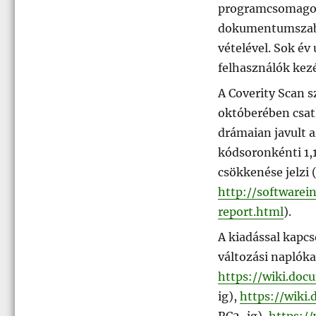
programcsomagot a
dokumentumszabv
vételével. Sok év 
felhasználók kez
A Coverity Scan s
októberében csat
drámaian javult a
kódsoronkénti 1,
csökkenése jelzi 
http://softwarein
report.html
).
A kiadással kapcs
változási naplóka
https://wiki.doc
ig),
https://wiki
RC2-ig),
https:/