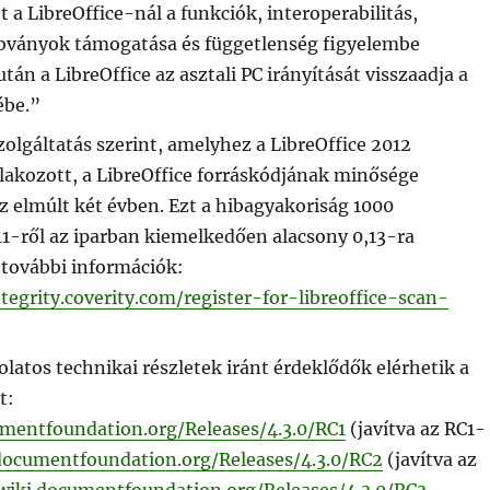
 LibreOffice-nál a funkciók, interoperabilitás,
ányok támogatása és függetlenség figyelembe
után a LibreOffice az asztali PC irányítását visszaadja a
ébe.”
zolgáltatás szerint, amelyhez a LibreOffice 2012
lakozott, a LibreOffice forráskódjának minősége
z elmúlt két évben. Ezt a hibagyakoriság 1000
11-ről az iparban kiemelkedően alacsony 0,13-ra
(további információk:
tegrity.coverity.com/register-for-libreoffice-scan-
olatos technikai részletek iránt érdeklődők elérhetik a
t:
umentfoundation.org/Releases/4.3.0/RC1
(javítva az RC1-
.documentfoundation.org/Releases/4.3.0/RC2
(javítva az
/wiki.documentfoundation.org/Releases/4.3.0/RC3