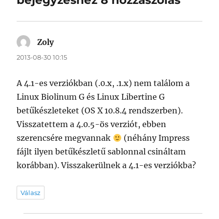
Zoly
szerint:
2013-08-30 10:15
A 4.1-es verziókban (.0.x, .1.x) nem találom a
Linux Biolinum G és Linux Libertine G
betűkészleteket (OS X 10.8.4 rendszerben).
Visszatettem a 4.0.5-ös verziót, ebben
szerencsére megvannak
(néhány Impress
fájlt ilyen betűkészletű sablonnal csináltam
korábban). Visszakerülnek a 4.1-es verziókba?
Válasz