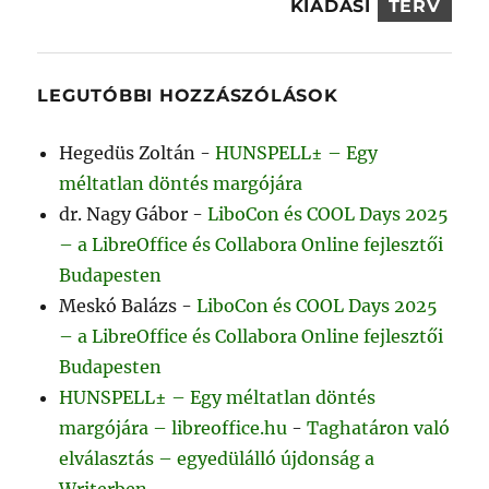
KIADÁSI
TERV
LEGUTÓBBI HOZZÁSZÓLÁSOK
Hegedüs Zoltán
-
HUNSPELL± – Egy
méltatlan döntés margójára
dr. Nagy Gábor
-
LiboCon és COOL Days 2025
– a LibreOffice és Collabora Online fejlesztői
Budapesten
Meskó Balázs
-
LiboCon és COOL Days 2025
– a LibreOffice és Collabora Online fejlesztői
Budapesten
HUNSPELL± – Egy méltatlan döntés
margójára – libreoffice.hu
-
Taghatáron való
elválasztás – egyedülálló újdonság a
Writerben