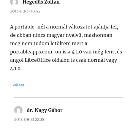
Hegedüs Zoltán
szerint:
2013-08-31 18:42
A portable-nél a normál változatot ajánlja fel,
de abban nincs magyar nyelvű, máshonnan
meg nem tudom letölteni mert a
portableapps.com-on is a 4.1.0 van még fent, és
angol LibreOffice oldalon is csak normál vagy
4.1.0.
Válasz
dr. Nagy Gábor
szerint:
2013-08-31 22:38