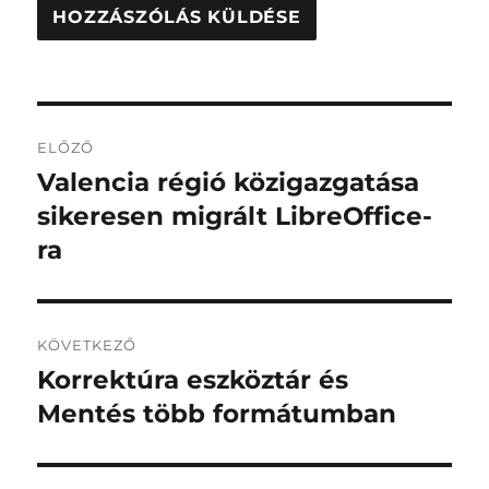
Bejegyzés
ELŐZŐ
navigáció
Valencia régió közigazgatása
Korábbi
bejegyzés:
sikeresen migrált LibreOffice-
ra
KÖVETKEZŐ
Korrektúra eszköztár és
Következő
bejegyzés:
Mentés több formátumban