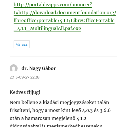
http://portableapps.com/bouncer?
t=http://download.documentfoundation.org/
libreoffice/portable/4.1.1/LibreOfficePortable
_4.1.1_MultilingualAll.paf.exe
Válasz
dr. Nagy Gábor
szerint:
2013-09-27 22:38
Kedves fijjug!
Nem kellene a kiadási megjegyzéseket talán
frissíteni, hogy a most kint levő 4.0.3 és 3.6.6
után a hamarosan megjelenő 4.1.2
újdonságaival is megismerkedhessenek a