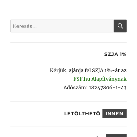
KER
Keresés
a
következő
kifejezésre:
SZJA 1%
Kérjük, ajánja fel SZJA 1%-át az
FSF.hu Alapítványnak
Adószám: 18247806-1-43
LETÖLTHETŐ
INNEN