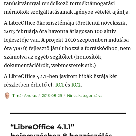
tanúsítvánnyal rendelkező terméktámogatási
mérnökök szolgáltatásainak igénybe vételét ajánlja.
A LibreOffice ökoszisztémája töretlenül növekszik,
2013 februárja óta havonta átlagosan 100 aktív
fejlesztője van. A projekt 2010 szeptemberi indulása
óta 700 új fejlesztő járult hozzá a forráskódhoz, nem
számolva az egyéb segítőket (honosítók,
dokumentációírók, webmesterek stb.)
A LibreOffice 4.1.1-ben javított hibák listája két
részletben érhető el:
RC1
és
RC2
.
Szerző
Közzétéve
Kategória
Timár András
2013-08-29
Nincs kategorizálva
“LibreOffice 4.1.1”
bejegyzéshez 8 hozzászólás